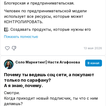
Блогерская и предпринимательская.
Человек по предпринимательской модели
использует все ресурсы, которые может
КОНТРОЛИРОВАТЬ.
1️⃣. Создавать продукты, которые нужны его
аудитории.
Показать полностью
2️⃣. Делать смысловой контент.
13 мая 2026
3️⃣. Собирать базу.
4️⃣. Привлекать новую аудиторию различными
Соло Маркетинг| Настя Агафонова
способами.
В канал
По блогерской модели люди рассчитывают на
Почему ты ведешь соц сети, а покупают
охваты.
только по сарафану?
Что-то залетит. Что-то выстрелит.
А я знаю, почему.
И на авось))
Смотри.
Это невозможно контролировать.
Когда приходит новый подписчик, ты что с ним
делаешь?
Поэтому сразу паника.