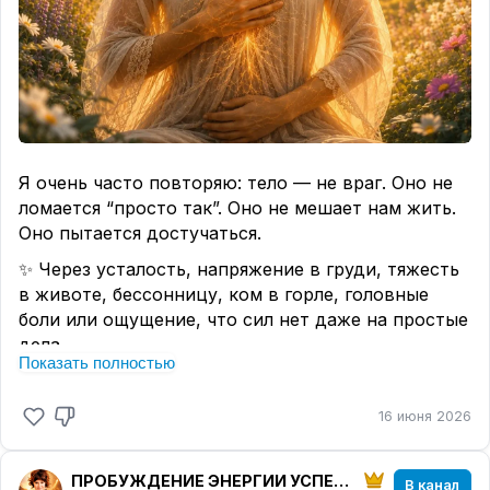
В привычке молчать, когда хочется сказать.
И в этот момент важно не ругать себя. А мягко
вернуть внимание к себе.
(А вы чувствуете, куда
чаще всего уходит ваша энергия?)
Я очень часто повторяю: тело — не враг. Оно не
ломается “просто так”. Оно не мешает нам жить.
Оно пытается достучаться.
✨ Через усталость, напряжение в груди, тяжесть
в животе, бессонницу, ком в горле, головные
боли или ощущение, что сил нет даже на простые
дела.
Показать полностью
Конечно, важно заботиться о здоровье на
физическом уровне.
Я всегда за внимательное
16 июня 2026
отношение к телу,
врачей, обследования и
нормальную заботу о себе.
ПРОБУЖДЕНИЕ ЭНЕРГИИ УСПЕХА
В канал