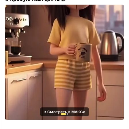
expressive crooked hands, dramatic face, awkward
elegant posture, satirical fashion energy, messy ink
lines, rough watercolor, sketchbook style, vintage
magazine illustration on beige aged paper. Add
handwritten Russian notes, arrows, funny
observations, doodles, and absurd personality
analysis around the character. AR 2:3.
Смотреть в МАКСе