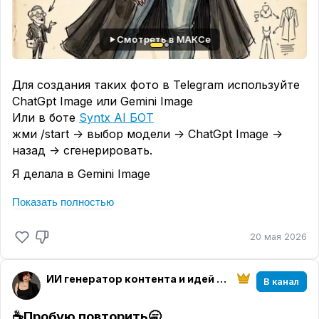
Смотреть в МАКСе
Для создания таких фото в Telegram используйте
ChatGpt Image или Gemini Image
Или в боте
Syntx AI БОТ
жми /start -> выбор модели -> ChatGpt Image ->
назад -> сгенерировать.
Я делала в Gemini Image
❗️Важно: Если Telegram не принимает большой
Показать полностью
промпт, то сначала отправьте фото и уже
следующим сообщением текст.
20 мая 2026
Промпт
Turn the person from the photo into a grotesque
ИИ генератор контента и идей || нейросети с Ириной
В канал
humorous fashion caricature sketch. Strongly
exaggerated anatomy, elongated proportions,
☕️Пробую повторить🥱