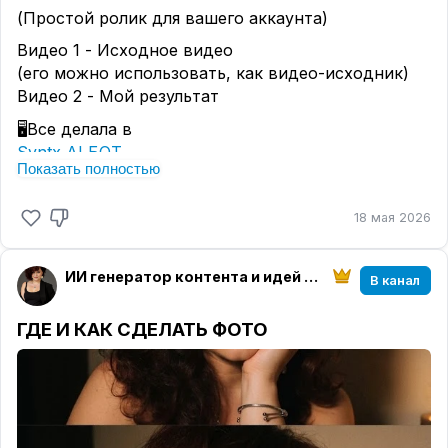
(Простой ролик для вашего аккаунта)
Видео 1 - Исходное видео
(его можно использовать, как видео-исходник)
Видео 2 - Мой результат
🖥Все делала в
Syntx AI БОТ
Показать полностью
Бот Syntx (веб версия)
Промпты:
18 мая 2026
Для фото:
Take the person from the uploaded photo, preserve
ИИ генератор контента и идей || нейросети с Ириной
В канал
their
appearance, facial features, and identity as closely as
ГДЕ И КАК СДЕЛАТЬ ФОТО
possible, then transform them into a high-quality
Pixar/Disney 3D CGI animated character render.
Keep the person's facial features recognizable but
stylized in Pixar animation style.
Character mood: just woke up, extremely sleepy and