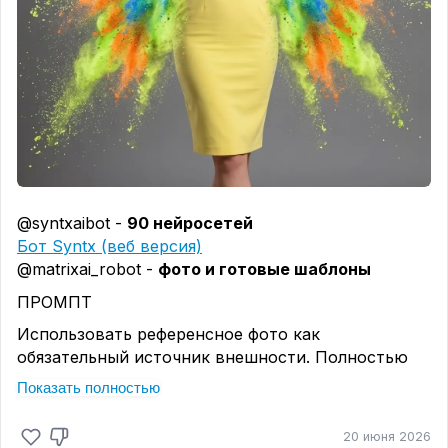
@syntxaibot -
90 нейросетей
Бот Syntx (веб версия)
@matrixai_robot -
фото и готовые шаблоны
ПРОМПТ
Использовать референсное фото как
обязательный источник внешности. Полностью
сохранить личность и внешность девушки без
Показать полностью
каких-либо изменений. Абсолютное соответствие
референсу: та же форма лица, лоб, глаза, веки,
20 июня 2026