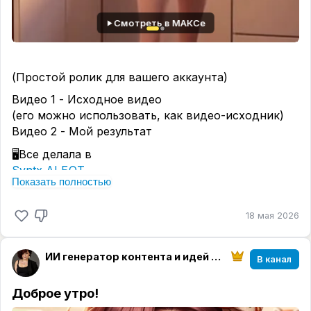
Смотреть в МАКСе
(Простой ролик для вашего аккаунта)
Видео 1 - Исходное видео
(его можно использовать, как видео-исходник)
Видео 2 - Мой результат
🖥Все делала в
Syntx AI БОТ
Показать полностью
Бот Syntx (веб версия)
Промпты:
18 мая 2026
Для фото:
Take the person from the uploaded photo, preserve
ИИ генератор контента и идей || нейросети с Ириной
В канал
their
appearance, facial features, and identity as closely as
Доброе утро!
possible, then transform them into a high-quality