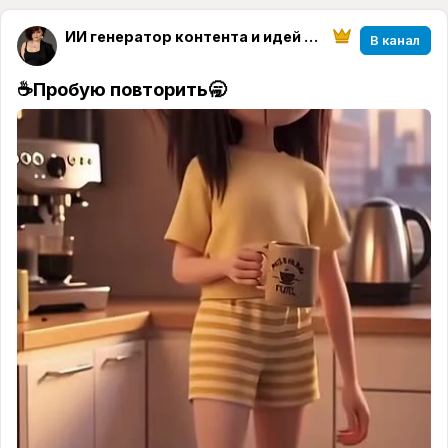
ИИ генератор контента и идей || нейросети с Ириной
В канал
☕️Пробую повторить🥱