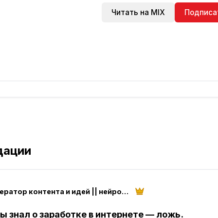
Читать на MIX
Подписа
дации
ИИ генератор контента и идей || нейросети с Ириной
ты знал о заработке в интернете — ложь.