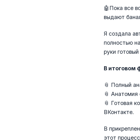
🤖Пока все 
выдают банал
Я создала ав
полностью на
руки готовый
В итоговом 
📎 Полный ан
📎 Анатомия 
📎 Готовая к
ВКонтакте.
В прикреплен
этот процесс