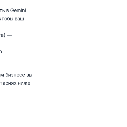
ть в Gemini
 чтобы ваш
та) —
о
ем бизнесе вы
нтариях ниже