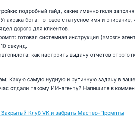
тройки: подробный гайд, какие именно поля заполня
 Упаковка бота: готовое статусное имя и описание,
ядел дорого для клиентов.
омпт: готовая системная инструкция («мозг» аген
 10 секунд.
автопилота: как настроить выдачу отчетов строго п
вам: Какую самую нудную и рутинную задачу в ваш
йчас отдали такому ИИ-агенту? Напишите в комме
 Закрытый Клуб VK и забрать Мастер-Промпты