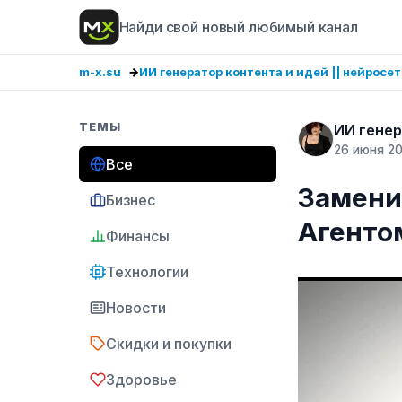
Найди свой новый любимый канал
m-x.su
ИИ генератор контента и идей || нейросе
ТЕМЫ
ИИ генер
26 июня 2
Все
Замени
Бизнес
Агенто
Финансы
Технологии
Новости
Скидки и покупки
Здоровье