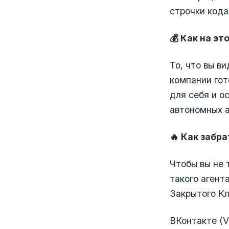
строчки кода
💰 Как на э
То, что вы в
компании гот
для себя и о
автономных а
🔥 Как забр
Чтобы вы не 
такого агент
Закрытого К
ВКонтакте (V