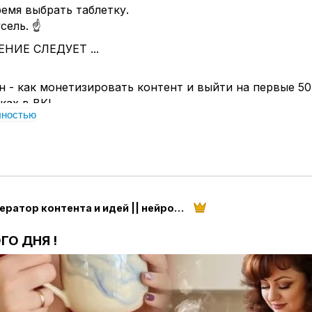
емя выбрать таблетку.
сель. ☝
НИЕ СЛЕДУЕТ ...
н - как монетизировать контент и выйти на первые 50
ках в ВК!
лностью
КА в сообщения группы -
https://vk.me/irina.nogina
ИИ генератор контента и идей || нейросети с Ириной
ГО ДНЯ !