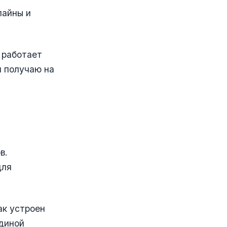
лайны и
 работает
я получаю на
в.
для
ак устроен
единой