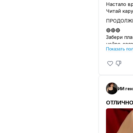
Настало вр
Читай кару
ПРОДОЛЖЕ
🔴🔴🔴
Забери пла
нейро-связ
Показать по
Пиши СВЯЗ
ОТЛИЧНО