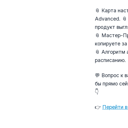
📎 Карта нас
Advanced. 📎
продукт выгл
📎 Мастер-Пр
копируете за
📎 Алгоритм 
расписанию.
💬 Вопрос к 
бы прямо се
👇
👉
Перейти в