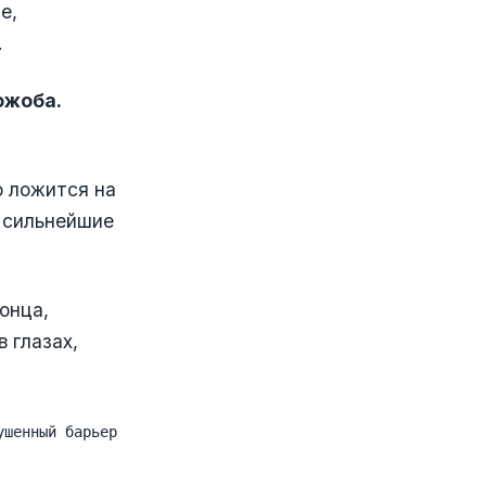
е,
.
ожоба.
о ложится на
т сильнейшие
онца,
 глазах,
ушенный барьер