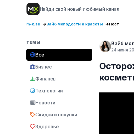
Найди свой новый любимый канал
m-x.su
Вайб молодости и красоты
Пост
ТЕМЫ
Вайб мо
24 июня 2
Все
Осторо
Бизнес
космет
Финансы
Технологии
Новости
Скидки и покупки
Здоровье