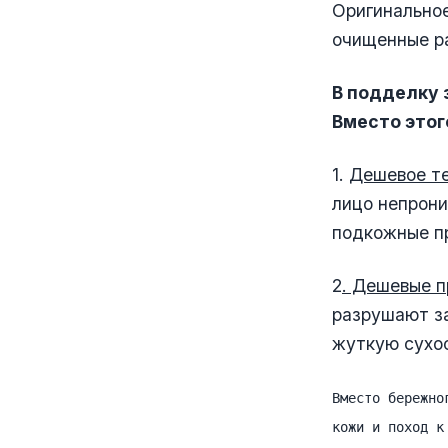
Оригинальное
очищенные ра
В подделку 
Вместо этог
1.
Дешевое т
лицо непрони
подкожные п
2
. Дешевые 
разрушают за
жуткую сухос
Вместо бережно
кожи и поход к