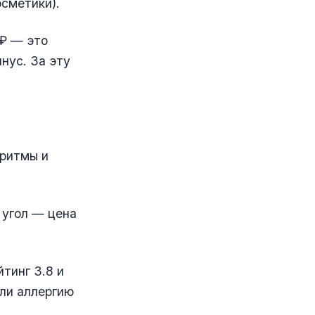
сметики).
 ₽ — это
нус. За эту
оритмы и
 угол — цена
тинг 3.8 и
или аллергию