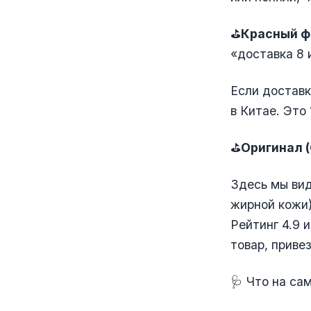
⛳️
Красный ф
«доставка 8 
Если доставк
в Китае. Это
⛳️
Оригинал 
Здесь мы вид
жирной кожи)
Рейтинг 4.9 
товар, приве
🩺 Что на са