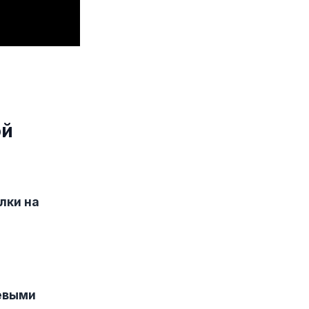
ой
лки на
евыми