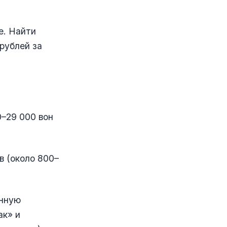
е. Найти
рублей за
0–29 000 вон
в (около 800–
енную
ак» и