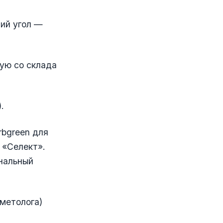
ий угол —
ую со склада
.
rbgreen для
 «Селект».
инальный
сметолога)