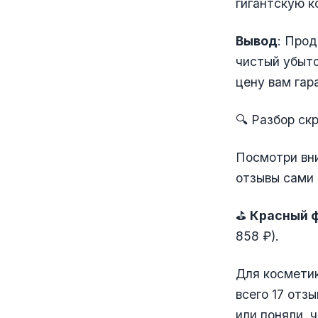
гигантскую к
Вывод
: Прод
чистый убыто
цену вам гар
🔍 Разбор ск
Посмотри вни
отзывы сами
⛳️
Красный ф
858 ₽).
Для косметик
всего 17 отз
или поняли, 