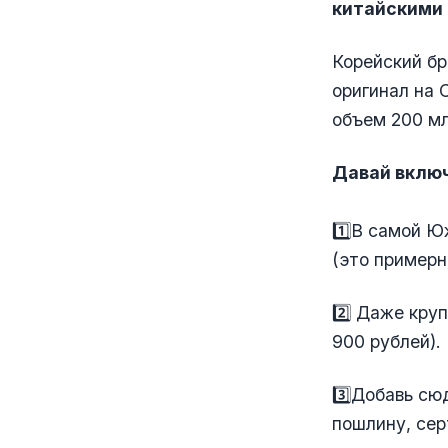
китайскими
Корейский бр
оригинал на 
объем 200 мл
Давай включ
1️⃣В самой Ю
(это примерн
2️⃣ Даже кру
900 рублей).
3️⃣Добавь сю
пошлину, сер