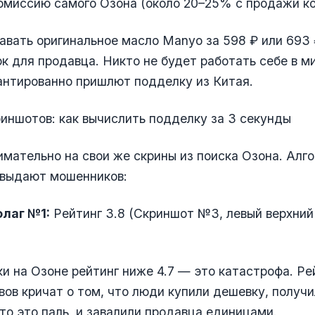
омиссию самого Озона (около 20–25% с продажи ко
авать оригинальное масло Manyo за 598 ₽ или 693
к для продавца. Никто не будет работать себе в ми
антированно пришлют подделку из Китая.
риншотов: как вычислить подделку за 3 секунды
мательно на свои же скрины из поиска Озона. Алг
 выдают мошенников:
лаг №1:
Рейтинг 3.8 (Скриншот №3, левый верхний
и на Озоне рейтинг ниже 4.7 — это катастрофа. Рей
ывов кричат о том, что люди купили дешевку, получ
что это паль, и завалили продавца единицами.