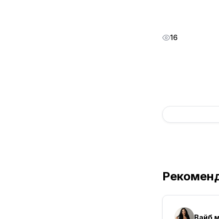
16
Рекомен
Вайб 