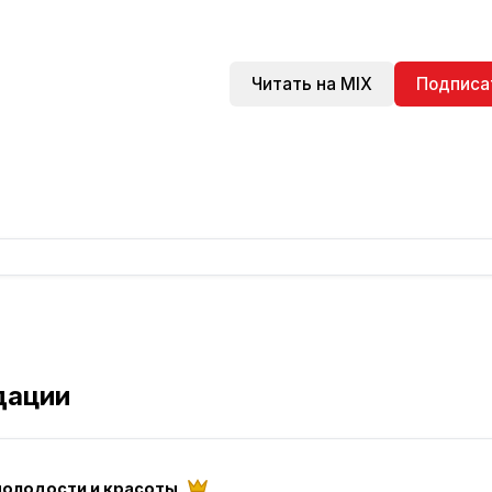
Читать на MIX
Подписа
дации
молодости и красоты