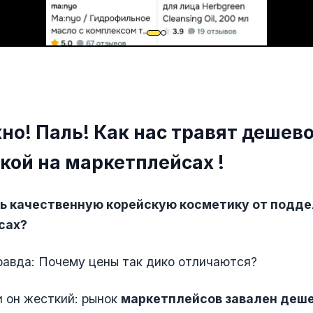
но! Паль! Как нас травят дешев
кой на маркетплейсах !
ь качественную корейскую косметику от подде
сах?
равда: Почему цены так дико отличаются?
и он жесткий: рынок
маркетплейсов завален деш