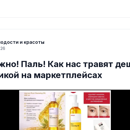
лодости и красоты
026
жно! Паль! Как нас травят д
икой на маркетплейсах