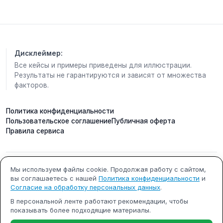
очной учёбе в вузе или колледже).
Кто может получить?
Официально
трудоустроенные граждане, с чьих доходов
платится НДФЛ. Доходы семьи за год
складывают, делят на 12, затем на количество
Дисклеймер:
членов семьи. Полученная сумма не должна
Все кейсы и примеры приведены для иллюстрации.
превышать полутора прожиточных минимумов в
Результаты не гарантируются и зависят от множества
регионе. Размер выплаты считают так: налог за
факторов.
предыдущий год пересчитывают по ставке 6%, а
разницу перечисляют заявителю.
Политика конфиденциальности
Пользовательское соглашение
Публичная оферта
Подать заявление можно до 1 октября через
Правила сервиса
«Госуслуги», МФЦ или клиентскую службу
Социального фонда.
Решение принимают в течение 10 рабочих дней,
ещё через 5 дней деньги поступают на счёт
Мы используем файлы cookie. Продолжая работу с сайтом,
ИП Кобилинский Артем
ИНН 615490002327
вы соглашаетесь с нашей
Политика конфиденциальности
и
Сергеевич
родителя.
Согласие на обработку персональных данных
.
Читайте "Кировскую правду" там, где вам
ОГРНИП 322619600000731
г. Ростов-на-Дону
В персональной ленте работают рекомендации, чтобы
комфортно:
показывать более подходящие материалы.
Почта: support@m-x.su
Режим работы: будние дни с
-
оперативная информация в МАКС