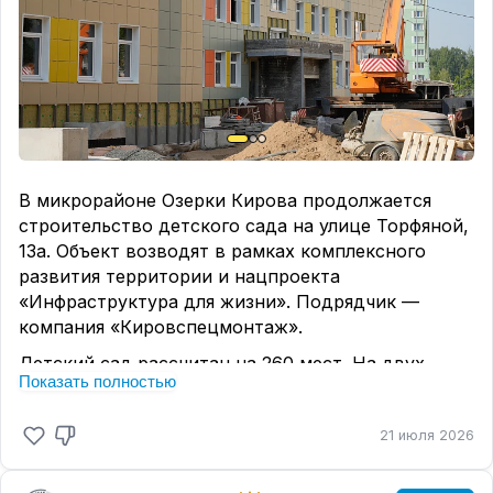
В микрорайоне Озерки Кирова продолжается
строительство детского сада на улице Торфяной,
13а. Объект возводят в рамках комплексного
развития территории и нацпроекта
«Инфраструктура для жизни». Подрядчик —
компания «Кировспецмонтаж».
Детский сад рассчитан на 260 мест. На двух
Показать полностью
этажах разместятся 12 групп, музыкальный и
физкультурный залы, кабинеты психолога и
21 июля 2026
логопеда, бассейн, пищеблок и кружковые
комнаты.