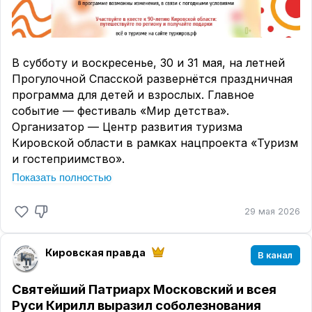
Завершить строительство планируют в ноябре
2026 года.
Читайте "Кировскую правду" там, где вам
В субботу и воскресенье, 30 и 31 мая, на летней
комфортно:
Прогулочной Спасской развернётся праздничная
-
оперативная информация в МАКС
программа для детей и взрослых. Главное
-
мобильный формат ВКонтакте
событие — фестиваль «Мир детства».
-
актуальные новости на сайте
Организатор — Центр развития туризма
Кировской области в рамках нацпроекта «Туризм
и гостеприимство».
Показать полностью
Оба дня на улице будет работать ярмарка и
проходить мастер-классы. Гостей ждут
29 мая 2026
выступления танцоров, вокалистов и чтецов.
30 мая (суббота)
Днём на сцене выступят коллективы Юрьянского
Кировская правда
В канал
района. Вечером — концерт «Ольга Гапанович и
друзья».
Святейший Патриарх Московский и всея
Руси Кирилл выразил соболезнования
31 мая (воскресенье)