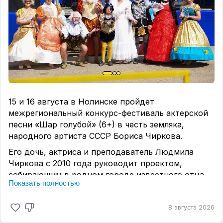
разработана квест-бродилка по спортивным
пунктам города.
Расписание Дня кировского спорта желающие
поучаствовать в празднике могут найти на сайте.
Напомним, что мотивация населения к
регулярным занятиям спортом является одной из
задач государственной программы «Спорт
России».
15 и 16 августа в Нолинске пройдет
межрегиональный конкурс-фестиваль актерской
песни «Шар голубой» (6+) в честь земляка,
народного артиста СССР Бориса Чиркова.
Его дочь, актриса и преподаватель Людмила
Чиркова с 2010 года руководит проектом,
собирающим в родном городе известного отца,
Показать полностью
артистов самодеятельных театров не только из
Кировской, но и Костромской, Владимирской,
8 августа 2026
Свердловской и Московской (вместе со столицей
РФ) областей, Удмуртии, Марий Эл, Санкт-