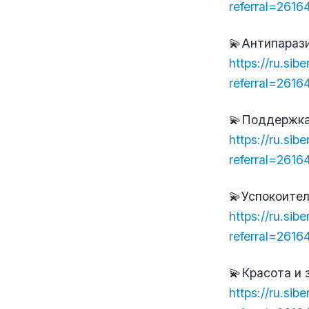
referral=261
💫Антипараз
https://ru.sib
referral=261
💫Поддержка
https://ru.si
referral=261
💫Успокоите
https://ru.sib
referral=261
💫Красота и
https://ru.sib