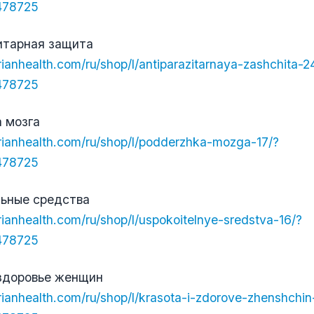
6478725
итарная защита
erianhealth.com/ru/shop/l/antiparazitarnaya-zashchita-2
6478725
 мозга
berianhealth.com/ru/shop/l/podderzhka-mozga-17/?
6478725
льные средства
erianhealth.com/ru/shop/l/uspokoitelnye-sredstva-16/?
6478725
 здоровье женщин
erianhealth.com/ru/shop/l/krasota-i-zdorove-zhenshchin