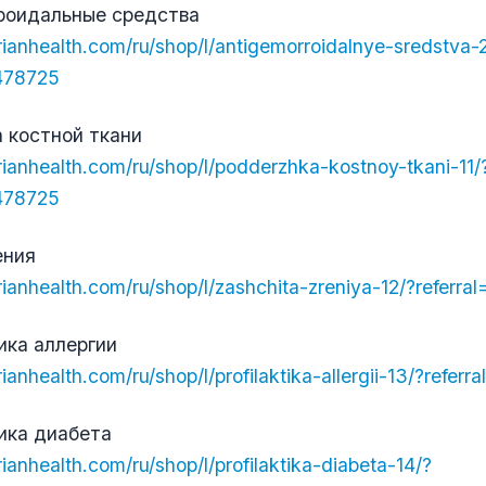
роидальные средства
erianhealth.com/ru/shop/l/antigemorroidalnye-sredstva-
6478725
 костной ткани
erianhealth.com/ru/shop/l/podderzhka-kostnoy-tkani-11/
6478725
ения
erianhealth.com/ru/shop/l/zashchita-zreniya-12/?referr
ика аллергии
erianhealth.com/ru/shop/l/profilaktika-allergii-13/?refe
ика диабета
erianhealth.com/ru/shop/l/profilaktika-diabeta-14/?