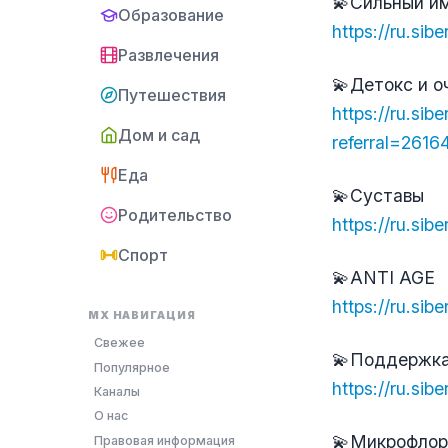
💫Сильный и
Образование
https://ru.sib
Развлечения
💫Детокс и о
Путешествия
https://ru.sib
Дом и сад
referral=261
Еда
💫Суставы
Родительство
https://ru.si
Спорт
💫ANTI AGE
https://ru.sib
MX НАВИГАЦИЯ
Свежее
💫Поддержк
Популярное
https://ru.si
Каналы
О нас
💫Микрофлор
Правовая информация