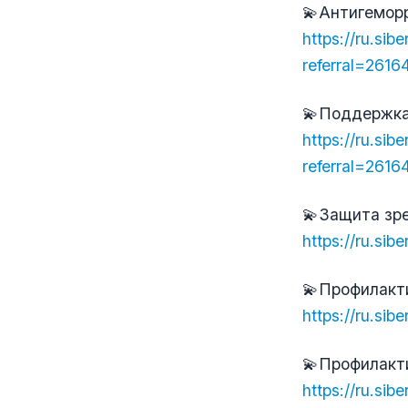
💫Антигемор
https://ru.sib
referral=261
💫Поддержка
https://ru.sib
referral=261
💫Защита зр
https://ru.sib
💫Профилакт
https://ru.sib
💫Профилакт
https://ru.sib