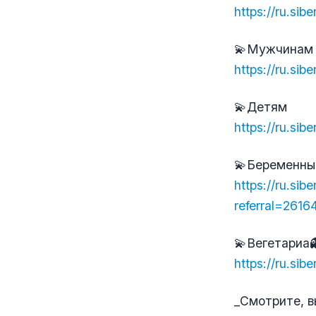
https://ru.si
💫Мужчинам
https://ru.si
💫Детям
https://ru.si
💫Беременны
https://ru.si
referral=261
💫Вегетариа
https://ru.si
_Смотрите, в