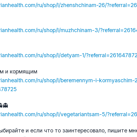
berianhealth.com/ru/shop/l/zhenshchinam-26/?referral=
berianhealth.com/ru/shop/l/muzhchinam-3/?referral=261
berianhealth.com/ru/shop/l/detyam-1/?referral=26164787
м и кормящим
berianhealth.com/ru/shop/l/beremennym-i-kormyaschim-2
6478725
👻
berianhealth.com/ru/shop/l/vegetariantsam-5/?referral=
ыбирайте и если что то заинтересовало, пишите мн