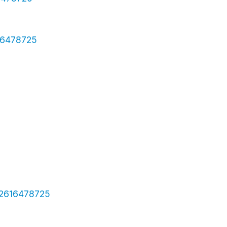
616478725
l=2616478725