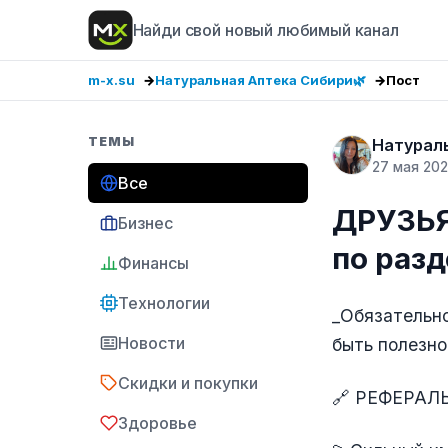
Найди свой новый любимый канал
m-x.su
Натуральная Аптека Сибири🌿
Пост
ТЕМЫ
Натурал
27 мая 20
Все
ДРУЗЬЯ
Бизнес
по раз
Финансы
Технологии
_Обязательно
Новости
быть полезной
Скидки и покупки
🔗 РЕФЕРАЛ
Здоровье