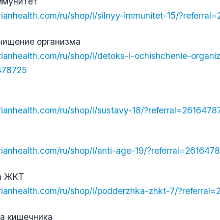
ммунитет
erianhealth.com/ru/shop/l/silnyy-immunitet-15/?referra
чищение организма
erianhealth.com/ru/shop/l/detoks-i-ochishchenie-organi
6478725
berianhealth.com/ru/shop/l/sustavy-18/?referral=261647
erianhealth.com/ru/shop/l/anti-age-19/?referral=261647
а ЖКТ
berianhealth.com/ru/shop/l/podderzhka-zhkt-7/?referra
а кишечника