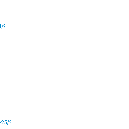
4/?
-25/?