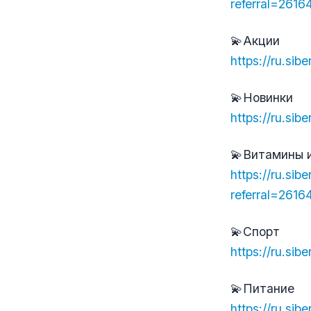
referral=261
💫Акции
https://ru.si
💫Новинки
https://ru.si
💫Витамины 
https://ru.sib
referral=261
💫Спорт
https://ru.si
💫Питание
https://ru.sib