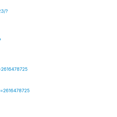
23/?
?
al=2616478725
rral=2616478725