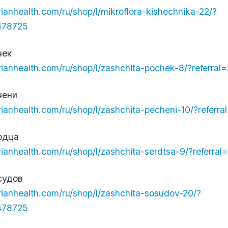
erianhealth.com/ru/shop/l/mikroflora-kishechnika-22/?
6478725
чек
berianhealth.com/ru/shop/l/zashchita-pochek-8/?referra
чени
berianhealth.com/ru/shop/l/zashchita-pecheni-10/?refer
рдца
berianhealth.com/ru/shop/l/zashchita-serdtsa-9/?referr
судов
erianhealth.com/ru/shop/l/zashchita-sosudov-20/?
6478725