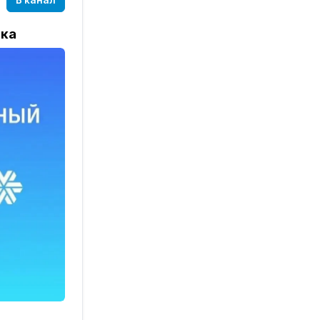
В канал
лка