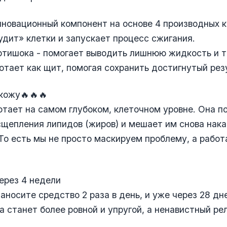
инновационный компонент на основе 4 производных 
удит» клетки и запускает процесс сжигания.
ртишока - помогает выводить лишнюю жидкость и т
ботает как щит, помогая сохранить достигнутый рез
кожу🔥🔥🔥
тает на самом глубоком, клеточном уровне. Она 
щепления липидов (жиров) и мешает им снова нака
То есть мы не просто маскируем проблему, а работ
через 4 недели
наносите средство 2 раза в день, и уже через 28 дн
а станет более ровной и упругой, а ненавистный ре