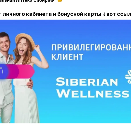
альная Аптека Сибири🌿
т личного кабинета и бонусной карты ⤵️ вот ссы