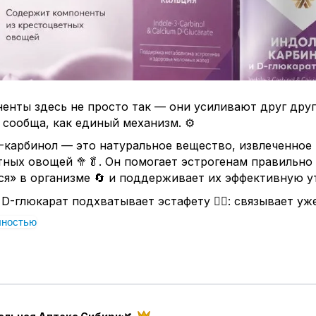
енты здесь не просто так — они усиливают друг друг
сообща, как единый механизм. ⚙️
-карбинол — это натуральное вещество, извлеченное 
ных овощей 🥦🥬. Он помогает эстрогенам правильно
ся» в организме 🔄 и поддерживает их эффективную у
 D-глюкарат подхватывает эстафету 🏃‍♀️: связывает уж
анные гормоны и мягко выводит их 💧, поддерживая
лностью
ные процессы детоксикации.
генин из грейпфрута — это мощный антиоксидант 🍊. 
нижать воспаления 🔥🚫 и улучшает чувствительность
📈📉