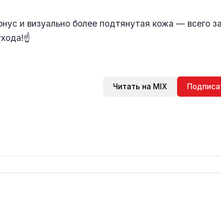
онус и визуально более подтянутая кожа — всего з
хода!☝️
Читать на MIX
Подписа