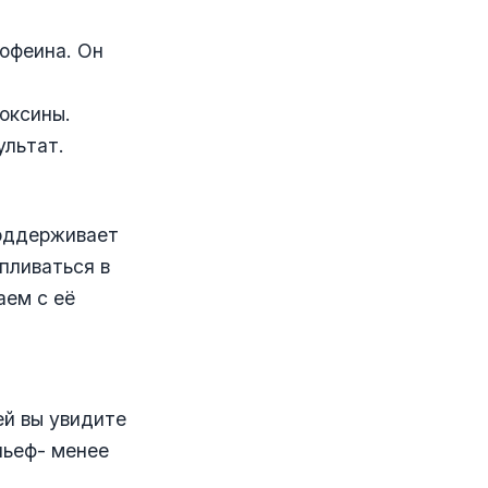
кофеина. Он
оксины.
ультат.
поддерживает
пливаться в
аем с её
ей вы увидите
льеф- менее