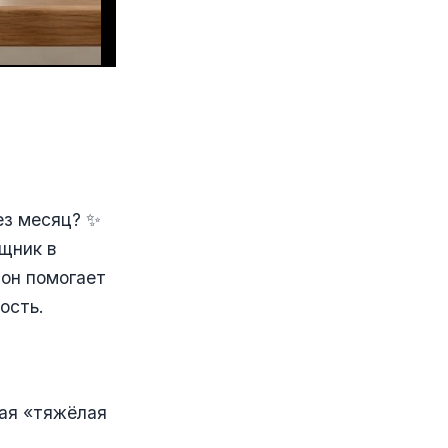
ез месяц? ✨
щник в
 он помогает
ость.
ая «тяжёлая