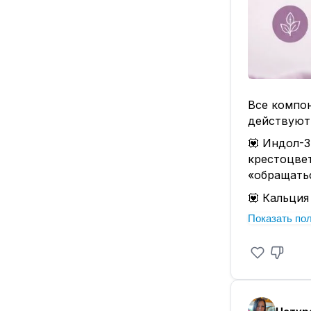
Все компон
действуют 
💟 Индол-3
крестоцвет
«обращать
💟 Кальция
переработ
Показать по
естествен
💟 А нарин
помогает с
инсулину. 