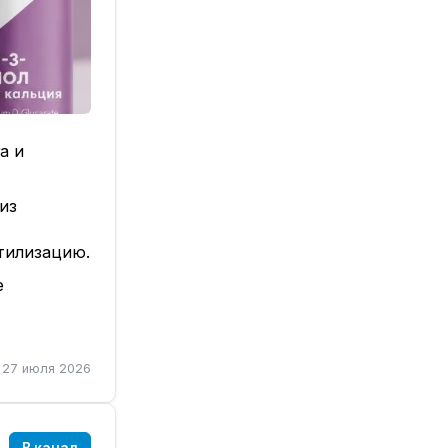
а и
из
тилизацию.
е
Он
27 июля 2026
 клеток к