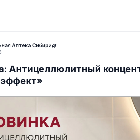
ьная Аптека Сибири🌿
6
а: Антицеллюлитный концен
оэффект»