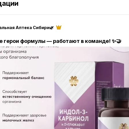
дации
альная Аптека Сибири🌿
е герои формулы — работают в команде! ✨🤝