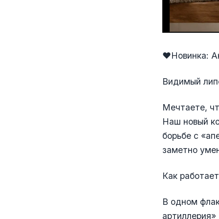
❤️Новинка: 
Видимый лип
Мечтаете, чт
Наш новый к
борьбе с «ап
заметно умен
Как работае
В одном фла
артиллерия»