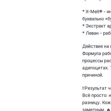
* X-Melt® - 
буквально «б
* Экстракт а
* Леван - ра
Действие на 
Формула рабо
процессы рас
адипоцитах. 
причиной.
‼️Результат 
Всё просто: 
разницу. Кож
заметным. 🔥