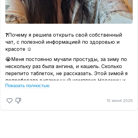
ПОДДЕЛОК качества! %
‼️Поставьте 🔥🔥🔥🔥🔥
❓Почему я решила открыть свой собственный
чат, с полезной информацией по здоровью и
красоте ☺️
😭Меня постоянно мучали простуды, за зиму по
нескольку раз была ангина, и кашель. Сколько
перепито таблеток, не рассказать. Этой зимой я
попробовала витаминный комплекс Новомин и
Показать полностью
ни разу не заболела! 😱
Оказывается Siberian Wellness это очень
10 июня 2026
серьезный производитель!
29 на рынке, в 65 странах, основа продуктов -
сибирские и алтайские травы:
✅Уникальные БАДы
✅Натуральная косметика