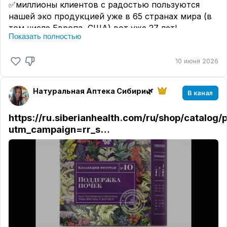
✅миллионы клиентов с радостью пользуются
нашей эко продукцией уже в 65 странах мира (в
том числе Европа, США) вот уже 27 лет!
Показать полностью
⠀
ПРЕИМУЩЕСТВА ЭТОЙ ПРОДУКЦИИ:
10 июня 2026
⠀
✅Натуральные составы, инновационные
компоненты
Натуральная Аптека Сибири🌿
В канал
⠀
✅В основе косметики эндемичные растения
https://ru.siberianhealth.com/ru/shop/catalog
Сибири
utm_campaign=rr_s…
⠀
✅Принципиальный отказ от вредных и
потенциально опасных компонентов: (сульфатов,
парабенов, фталатов, минеральных масел,
искусственных консервантов, красителей и
отдушек), так как мы заботимся об экологии
окружающей природы и о безопасности для
здоровья своих клиентов
⠀