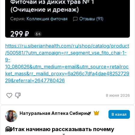
https://ru.siberianhealth.com/ru/shop/catalog/product
/500581/?utm_campaign=rr_segment_vse_fito_chai-1-
9-
10_080626&utm_medium=email&utm_source=retailroc
ket_mass&rr_mailid_proxy=6a266c7dfa4dae48252729
29&referral=2647780426
8 июня 2026
Натуральная Аптека Сибири🌿
В канал
🤗Итак начинаю рассказывать почему