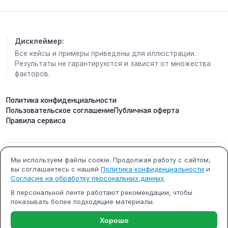
✅Уходовые средства на натуральных
компонентах. ✅Спортивное питание и комплексы
витаминов.
Дисклеймер:
✅Парфюм
Все кейсы и примеры приведены для иллюстрации.
✅Собственный научно-инновационный центр, и
Результаты не гарантируются и зависят от множества
свое производство.
факторов.
✅И даже партнерство с Олимпийским комитетом
России в области инноваций!
Политика конфиденциальности
Становитесь Привилегированным клиентом
Пользовательское соглашение
Публичная оферта
Siberian Wellness и экономьте на покупках!
Правила сервиса
https://ru.siberianhealth.com/ru/shop/user/registration
/PRIVILEGED_CLIENT/?referral=2647780426
❤️Плюс, не только высокое качество продукта,
но и хорошие выгоды при покупках.
ИП Кобилинский Артем
ИНН 615490002327
Мы используем файлы cookie. Продолжая работу с сайтом,
вы соглашаетесь с нашей
Политика конфиденциальности
и
Сергеевич
Об этом я тоже буду вам рассказывать здесь.
Согласие на обработку персональных данных
.
ОГРНИП 322619600000731
г. Ростов-на-Дону
В персональной ленте работают рекомендации, чтобы
Для вас будут доступны и акции, и скидки, и
показывать более подходящие материалы.
специальные предложения.
Почта: support@m-x.su
Режим работы: будние дни с
10:00 до 18:00 (МСК)
Хорошо
Буду рада быть полезной для вас! 🫶🏻 Читайте