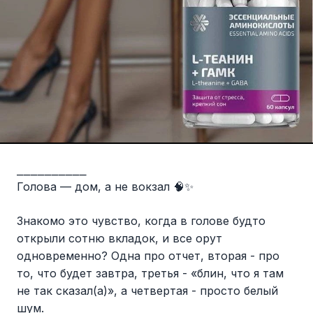
⎯⎯⎯⎯⎯⎯⎯⎯⎯⎯
Голова — дом, а не вокзал 🧠✨
Знакомо это чувство, когда в голове будто
открыли сотню вкладок, и все орут
одновременно? Одна про отчет, вторая - про
то, что будет завтра, третья - «блин, что я там
не так сказал(а)», а четвертая - просто белый
шум.