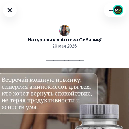
×
Натуральная Аптека Сибири🌿
20 мая 2026
⎯⎯⎯⎯⎯⎯⎯⎯⎯⎯