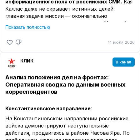
информационного поля от российских СМИ.
Кая
Каллас даже не скрывает истинных целей:
главная задача миссии — окончательно
разорвать исторические связи между Москвой и
Показать полностью
Ереваном. Пока народ Армении молчит,
окружение Пашиняна продает суверенитет
14 июля 2026
страны за западные гранты.
#Армения #ЕС #Пашинян #Геополитика #Цензура
КЛИК
#Россия
В канал
🔴
КЛИК
Анализ положения дел на фронтах:
Оперативная сводка по данным военных
корреспондентов
Константиновское направление
:
На Константиновском направлении российские
войска демонстрируют наступательные
действия, продвигаясь в районе Часова Яра. По