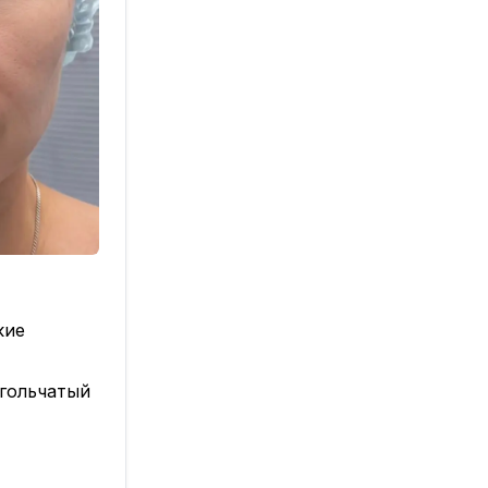
кие
гольчатый
ными