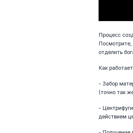
Процесс созд
Посмотрите, 
отделить бо
Как работает
- Забор мате
(точно так ж
- Центрифуги
действием це
- Получение 