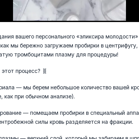
ания вашего персонального «эликсира молодости» 
как мы бережно загружаем пробирки в центрифугу,
гатую тромбоцитами плазму для процедуры!
 этот процесс? 🧬
риала — мы берем небольшое количество вашей кро
е, как при обычном анализе).
рование — помещаем пробирки в специальный аппа
нтробежной силы кровь разделяется на фракции.
плазмы — верхний слой, который мы забираем в шп