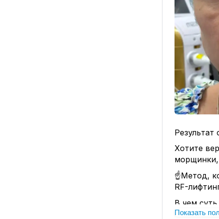
Результат 
Хотите вер
морщинки,
☝️Метод, 
RF-лифтинг
В чем сут
Показать по
Специальн