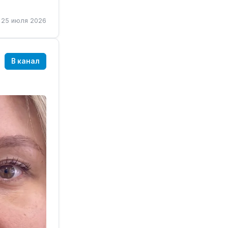
у. В этот
25 июля 2026
рмы и
В канал
 четкий
орщин.
сужение
яющей.
вающий
о.
дят всего
ель, и они
о сейчас