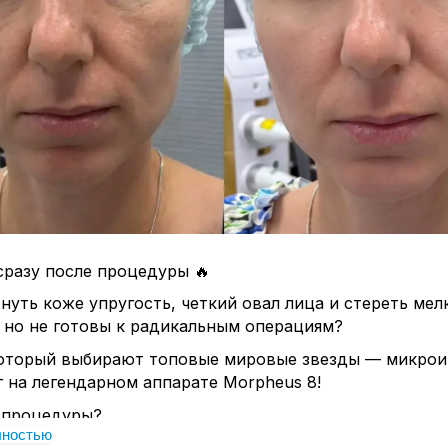
сразу после процедуры 🔥
нуть коже упругость, четкий овал лица и стереть мел
 но не готовы к радикальным операциям?
который выбирают топовые мировые звезды — микрои
 на легендарном аппарате Morpheus 8!
ь процедуры?
лностью
ая индивидуальная насадка с тончайшими позолочен