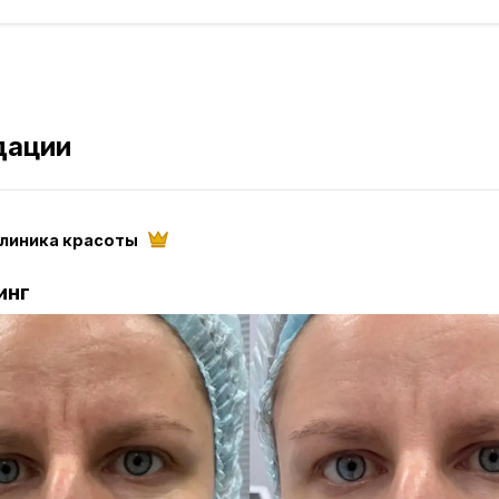
дации
клиника красоты
инг