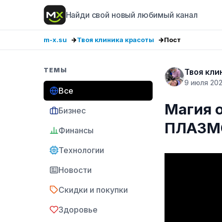
Найди свой новый любимый канал
m-x.su
Твоя клиника красоты
Пост
ТЕМЫ
Твоя кли
9 июля 20
Все
Магия о
Бизнес
ПЛАЗМ
Финансы
Технологии
Новости
Скидки и покупки
Здоровье