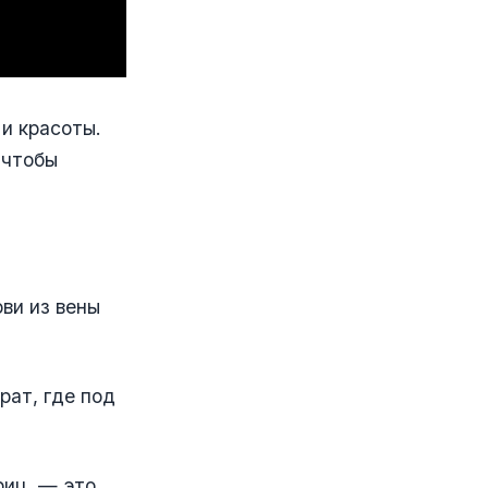
и красоты.
 чтобы
ви из вены
рат, где под
риц, — это