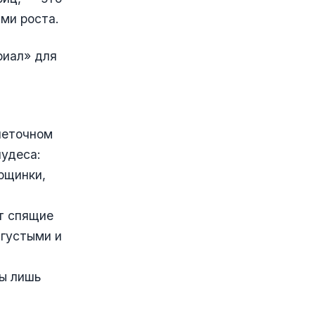
ми роста.
риал» для
леточном
чудеса:
рщинки,
т спящие
 густыми и
мы лишь