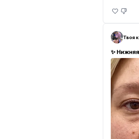
микроиглам
момент на 
Происходи
подкожно-
Твоя 
✨Какой эф
✅Мгновенн
✨ Нижняя
«угол моло
✅Улучшение
✅Работа с 
пор.
✅Уплотнени
Как проход
Перед сеа
крем), по
Реабилитац
за 2–3 дня
будут нара
💌 Хотите 