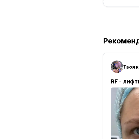
Рекомен
Твоя 
RF - лифт