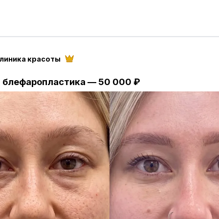
и проникает в кожу на строго контролируемую глубин
кончики игл подается радиочастотный импульс.
т мощный, но безопасный прогрев глубоких слоев де
жировой клетчатки.
клиника красоты
фект вы получите?
ый лифтинг: подтяжка брылей, второго подбородка и
 блефаропластика — 50 000 ₽
дости».
 качества кожи: разглаживание мелких и глубоких м
рельефом: сглаживание шрамов, рубцов и постакне, 
е тканей: кожа становится упругой, эластичной и си
ит процедура и больно ли это?
нсом наносится аппликационная анестезия (обезболи
этому воздействие переносится максимально комфортн
ия минимальна: небольшое покраснение и отек прохо
. А первые результаты вы заметите уже через пару нед
стать в течение 2–3 месяцев!
безупречную кожу? Запишитесь на консультацию прям