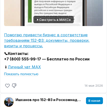
Смотреть в МАКСе
Помогаю привести бизнес в соответствие
требованиям 152-ФЗ: документы, проверки,
визиты и процессы.
📞Контакты:
+7 (800) 555-99-17 — Бесплатно по России
📱
Личный чат MAX
Показать полностью
⭐️ Отзывы:
Kwork
|
Наш сайт
|
Яндекс
14 мая 2026
Ишханов про 152-ФЗ и Роскомнадзор
В канал