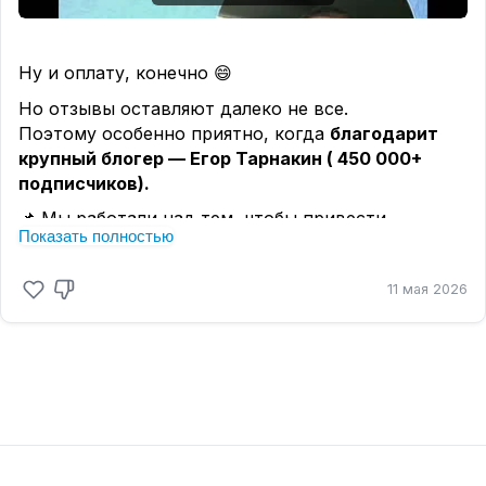
Ну и оплату, конечно 😄
Но отзывы оставляют далеко не все.
Поэтому особенно приятно, когда
благодарит
крупный блогер — Егор Тарнакин ( 450 000+
подписчиков).
📌 Мы работали над тем, чтобы привести
Показать полностью
деятельность Егора в полное соответствие
требованиям 152-ФЗ «О персональных данных».
11 мая 2026
Что сделали:
✅ Подготовили полный пакет внутренних
документов (60+ страниц)
✅ Разработали документы для сайта и Telegram-
бота
✅ Подали уведомление в Роскомнадзор
✅ Выстроили систему работы с персональными