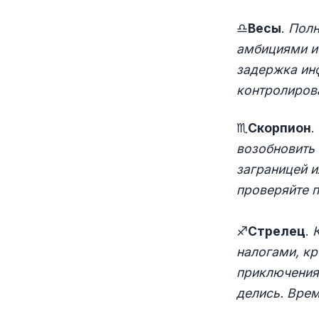
♎
Весы
.
Полн
амбициями и
задержка инф
контролиров
♏
Скорпион
.
возобновить 
заграницей и
проверяйте 
♐
Стрелец
.
налогами, к
приключения 
делись. Вре