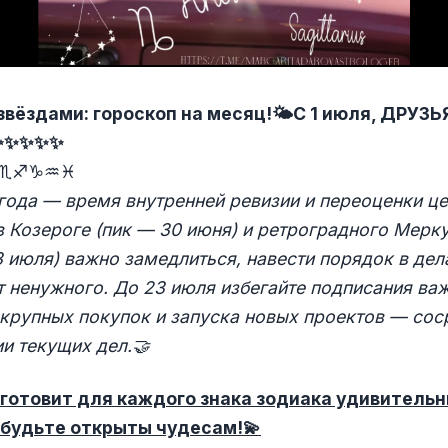
звёздами: гороскоп на месяц!
🌤️
С 1 июля, ДРУЗЬ
✨✨✨✨✨
♏♐♑♒♓
года — время внутренней ревизии и переоценки це
 Козероге (пик — 30 июня) и ретроградного Мерку
3 июля) важно замедлиться, навести порядок в дел
т ненужного. До 23 июля избегайте подписания ва
 крупных покупок и запуска новых проектов — сос
и текущих дел.
🤝
готовит для каждого знака зодиака удивитель
 будьте открыты чудесам!
💫