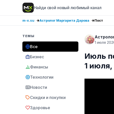
Найди свой новый любимый канал
m-x.su
Астролог Маргарита Дарова
Пост
ТЕМЫ
Астроло
1 июля 202
Все
Июль по
Бизнес
1 июл
Финансы
Технологии
Новости
Скидки и покупки
Здоровье