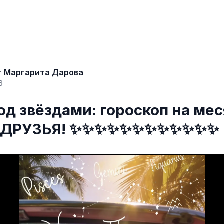
г Маргарита Дарова
6
д звёздами: гороскоп на меся
я, ДРУЗЬЯ! ✨✨✨✨✨✨✨✨✨✨✨✨