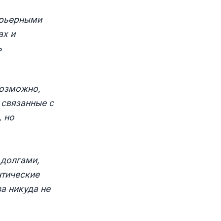
арьерными
ах и
ь
возможно,
 связанные с
, но
 долгами,
нтические
а никуда не