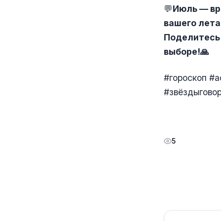
💬
Июль — вр
вашего лета
Поделитесь 
выборе!
🙏
#гороскоп #
#звёздыговор
5