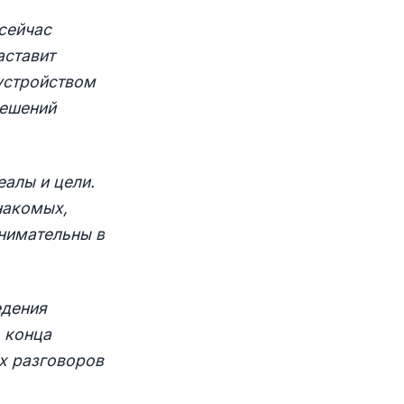
сейчас
аставит
устройством
решений
алы и цели.
накомых,
нимательны в
едения
о конца
ых разговоров