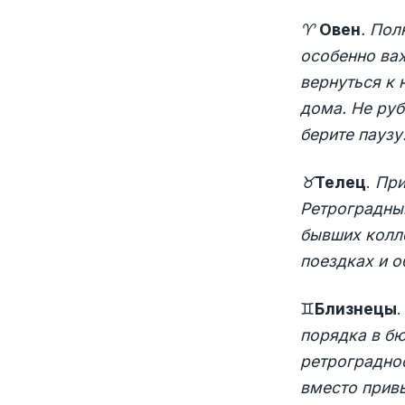
♈️
Овен
. Пол
особенно ва
вернуться к
дома. Не руб
берите паузу
♉️
Телец
.
При
Ретроградны
бывших колл
поездках и о
♊️
Близнецы
порядка в бю
ретрограднос
вместо прив