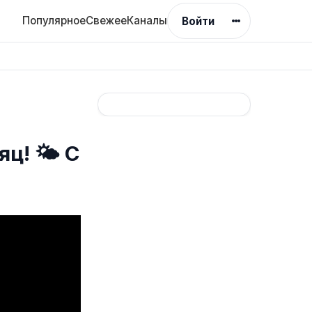
Популярное
Свежее
Каналы
Войти
ц! 🌤️ С