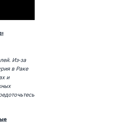
Я!
лей. Из‑за
рия в Раке
ах и
жных
редоточьтесь
ные