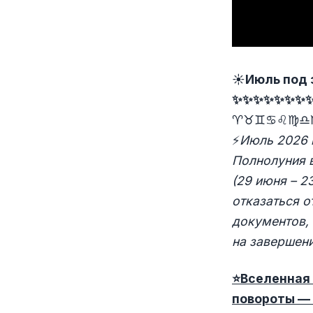
☀️
Июль под 
✨✨✨✨✨✨✨
♈♉♊♋♌♍♎
⚡
Июль 2026 
Полнолуния в
(29 июня – 2
отказаться о
документов,
на завершени
⭐
Вселенная 
повороты —