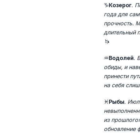
♑
Козерог
.
П
года для сам
прочность. М
длительный 
🦄
♒️
Водолей
.
В
обиды, и нав
принести пут
на себя слиш
♓
Рыбы
.
Июль
невыполненн
из прошлого»
обновление ф