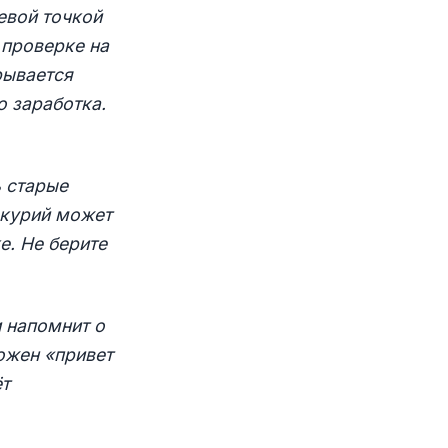
евой точкой
 проверке на
рывается
 заработка.
ь старые
ркурий может
е. Не берите
 напомнит о
ожен «привет
ёт