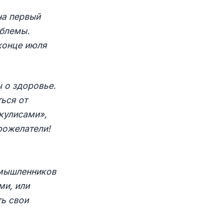
на первый
облемы.
 конце июля
ы о здоровье.
ься от
кулисами»,
рожелатели!
омышленников
ми, или
ь свои