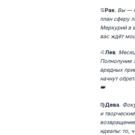
♋
Рак
.
Вы — г
план сферу 
Меркурий в в
вас ждёт мо
♌
Лев
.
Месяц
Полнолуние з
вредных прив
начнут обрет
👑
♍
Дева
.
Фоку
и творчески
возвращение
идеалы: то, 