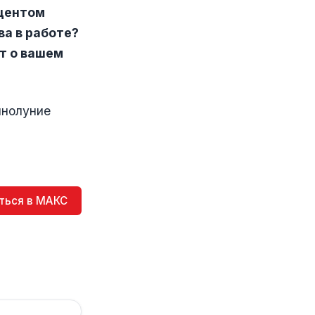
кцентом
ва в работе?
т о вашем
лнолуние
ться в МАКС