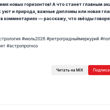
емя новых горизонтов! А что станет главным а
: уют и природа, важные дипломы или новая гла
в комментариях — расскажу, что звёзды говоря
астрология #июль2026 #ретроградныймеркурий #по
ят #астропрогноз
Читать на MIX
Подписа