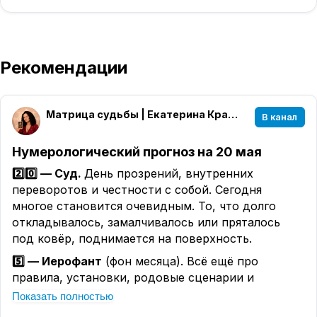
Рекомендации
Матрица судьбы | Екатерина Кравченко
В канал
Нумерологический прогноз на 20 мая
2️⃣0️⃣ — Суд.
День прозрений, внутренних
переворотов и честности с собой. Сегодня
многое становится очевидным. То, что долго
откладывалось, замалчивалось или пряталось
под ковёр, поднимается на поверхность.
5️⃣ — Иерофант
(фон месяца). Всё ещё про
правила, установки, родовые сценарии и
привычное «так правильно». Но сегодня
Показать полностью
особенно заметно, где вы живёте по чужим