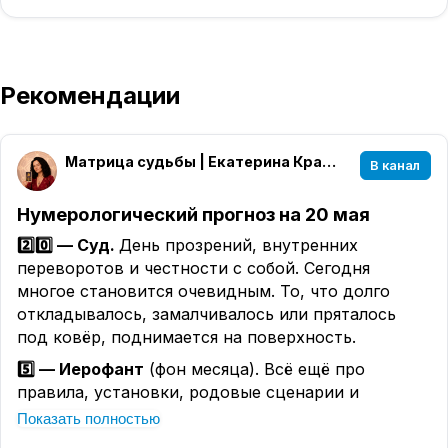
Рекомендации
Матрица судьбы | Екатерина Кравченко
В канал
Нумерологический прогноз на 20 мая
2️⃣0️⃣ — Суд.
День прозрений, внутренних
переворотов и честности с собой. Сегодня
многое становится очевидным. То, что долго
откладывалось, замалчивалось или пряталось
под ковёр, поднимается на поверхность.
5️⃣ — Иерофант
(фон месяца). Всё ещё про
правила, установки, родовые сценарии и
привычное «так правильно». Но сегодня
Показать полностью
особенно заметно, где вы живёте по чужим