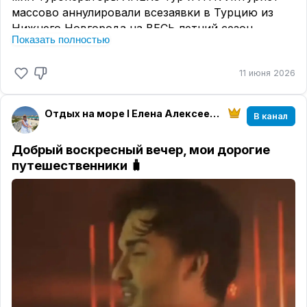
массово аннулировали всезаявки в Турцию из
Нижнего Новгорода на ВЕСЬ летний сезон.
Показать полностью
Почему? Авиакомпания «Аэр Анка» не получила
лицензию. И всё. Титаник уплыл без нас.
11 июня 2026
Все мы (агенты и туристы) замерли в надежде: «А
вдруг найдут замену? Посадят другой борт?» 😬
Отдых на море I Елена Алексеева I МирАмор
В канал
Чуда, увы, не случилось.
Многие туристы остались лицом к лицу с
Добрый воскресный вечер, мои дорогие
отменённым отпуском. Кому-то пришлось
путешественники 🧳
судорожно перебронироваться с вылетом из
Казани, Москвы или Самары.
А моих подопечных я просто не могла оставить
на растерзание турбулентности! 🦸‍♀️ Оперативно
перебронировала всех своих туристов у другого
оператора, буквально вытащив их отпуска из
огня.
К чему это привело?