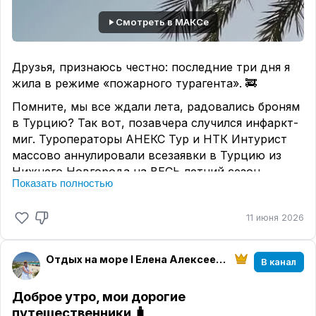
Смотреть в МАКСе
Друзья, признаюсь честно: последние три дня я
жила в режиме «пожарного турагента». 🚒
Помните, мы все ждали лета, радовались броням
в Турцию? Так вот, позавчера случился инфаркт-
миг. Туроператоры АНЕКС Тур и НТК Интурист
массово аннулировали всезаявки в Турцию из
Нижнего Новгорода на ВЕСЬ летний сезон.
Показать полностью
Почему? Авиакомпания «Аэр Анка» не получила
лицензию. И всё. Титаник уплыл без нас.
11 июня 2026
Все мы (агенты и туристы) замерли в надежде: «А
вдруг найдут замену? Посадят другой борт?» 😬
Отдых на море I Елена Алексеева I МирАмор
В канал
Чуда, увы, не случилось.
Многие туристы остались лицом к лицу с
Доброе утро, мои дорогие
отменённым отпуском. Кому-то пришлось
путешественники 🧳