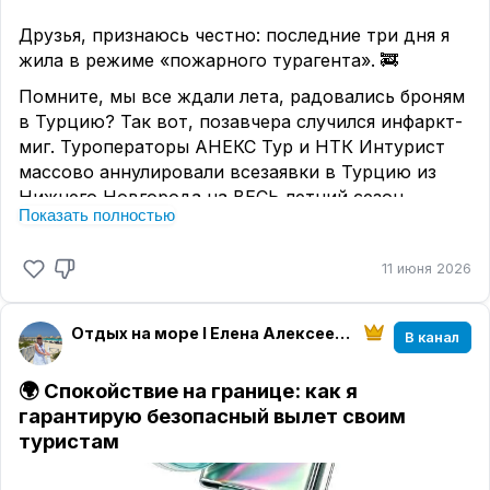
обратно купила зеленый коридор в аэропорту;
Друзья, признаюсь честно: последние три дня я
там ожидали рейс как в богатом хорошем
жила в режиме «пожарного турагента». 🚒
ресторане, все супер !
Помните, мы все ждали лета, радовались броням
Спасибо 😉
в Турцию? Так вот, позавчера случился инфаркт-
#ОтзывТуристов
миг. Туроператоры АНЕКС Тур и НТК Интурист
#Турция
массово аннулировали всезаявки в Турцию из
Нижнего Новгорода на ВЕСЬ летний сезон.
Показать полностью
Почему? Авиакомпания «Аэр Анка» не получила
лицензию. И всё. Титаник уплыл без нас.
11 июня 2026
Все мы (агенты и туристы) замерли в надежде: «А
вдруг найдут замену? Посадят другой борт?» 😬
Отдых на море I Елена Алексеева I МирАмор
В канал
Чуда, увы, не случилось.
Многие туристы остались лицом к лицу с
🌍 Спокойствие на границе: как я
отменённым отпуском. Кому-то пришлось
гарантирую безопасный вылет своим
судорожно перебронироваться с вылетом из
туристам
Казани, Москвы или Самары.