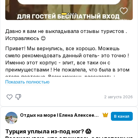
Давно я вам не выкладывала отзывы туристов .
Исправляюсь 😊
Привет! Мы вернулись, все хорошо. Можешь
смело рекомендовать данный отель- это точно !
Именно этот корпус - элит, все таки он с
преимуществами ! Не пожалела, что была в этом
отеле повторно. Всем можешь рассказать :
Показать полностью
сервис - супер! Еды всякой ! Алкоголя- разного ,
хоть упейся ! Кондитерка, напитки , перекус
2 августа 2026
любой - все супер! Все разговаривают по русски!
Все улыбчивые и услужливые ! Лежаков на пляже
полно ! У бассейна после 14 часов тоже можно
Отдых на море I Елена Алексеева I МирАмор
В канал
найти лежаки , но или наоборот с утра , кто какое
время любит . Из минусов наверно только : стали
Турция уплыла из-под ног? 😱
дорогие экскурсии, почти все по 150 евро на 1