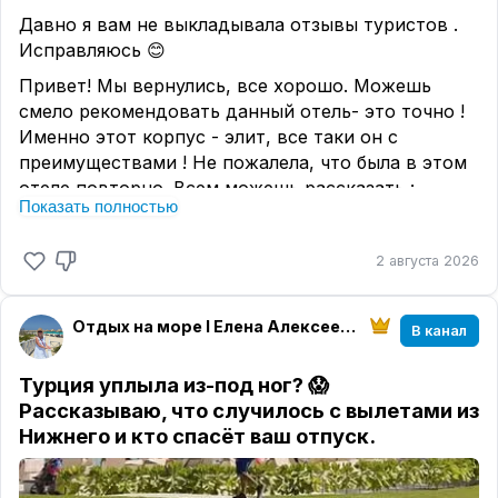
Давно я вам не выкладывала отзывы туристов .
Исправляюсь 😊
Привет! Мы вернулись, все хорошо. Можешь
смело рекомендовать данный отель- это точно !
Именно этот корпус - элит, все таки он с
преимуществами ! Не пожалела, что была в этом
отеле повторно. Всем можешь рассказать :
Показать полностью
сервис - супер! Еды всякой ! Алкоголя- разного ,
хоть упейся ! Кондитерка, напитки , перекус
2 августа 2026
любой - все супер! Все разговаривают по русски!
Все улыбчивые и услужливые ! Лежаков на пляже
полно ! У бассейна после 14 часов тоже можно
Отдых на море I Елена Алексеева I МирАмор
В канал
найти лежаки , но или наоборот с утра , кто какое
время любит . Из минусов наверно только : стали
Турция уплыла из-под ног? 😱
дорогие экскурсии, почти все по 150 евро на 1
Рассказываю, что случилось с вылетами из
человека; но в этот раз никуда не ездили ( тк уже
Нижнего и кто спасёт ваш отпуск.
везде были , повторно за такие деньги - что-то
не заманило) ; кафе ля Карт - сейчас только за
доп/плату -15 евро с человека; ну и это на выбор