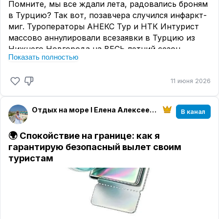
Помните, мы все ждали лета, радовались броням
Спасибо 😉
в Турцию? Так вот, позавчера случился инфаркт-
#ОтзывТуристов
миг. Туроператоры АНЕКС Тур и НТК Интурист
#Турция
массово аннулировали всезаявки в Турцию из
Нижнего Новгорода на ВЕСЬ летний сезон.
Показать полностью
Почему? Авиакомпания «Аэр Анка» не получила
лицензию. И всё. Титаник уплыл без нас.
11 июня 2026
Все мы (агенты и туристы) замерли в надежде: «А
вдруг найдут замену? Посадят другой борт?» 😬
Отдых на море I Елена Алексеева I МирАмор
В канал
Чуда, увы, не случилось.
Многие туристы остались лицом к лицу с
🌍 Спокойствие на границе: как я
отменённым отпуском. Кому-то пришлось
гарантирую безопасный вылет своим
судорожно перебронироваться с вылетом из
туристам
Казани, Москвы или Самары.
А моих подопечных я просто не могла оставить
на растерзание турбулентности! 🦸‍♀️ Оперативно
перебронировала всех своих туристов у другого
оператора, буквально вытащив их отпуска из