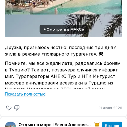
Смотреть в МАКСе
Друзья, признаюсь честно: последние три дня я
жила в режиме «пожарного турагента». 🚒
Помните, мы все ждали лета, радовались броням
в Турцию? Так вот, позавчера случился инфаркт-
миг. Туроператоры АНЕКС Тур и НТК Интурист
массово аннулировали всезаявки в Турцию из
Нижнего Новгорода на ВЕСЬ летний сезон.
Показать полностью
Почему? Авиакомпания «Аэр Анка» не получила
лицензию. И всё. Титаник уплыл без нас.
11 июня 2026
Все мы (агенты и туристы) замерли в надежде: «А
вдруг найдут замену? Посадят другой борт?» 😬
Отдых на море I Елена Алексеева I МирАмор
В канал