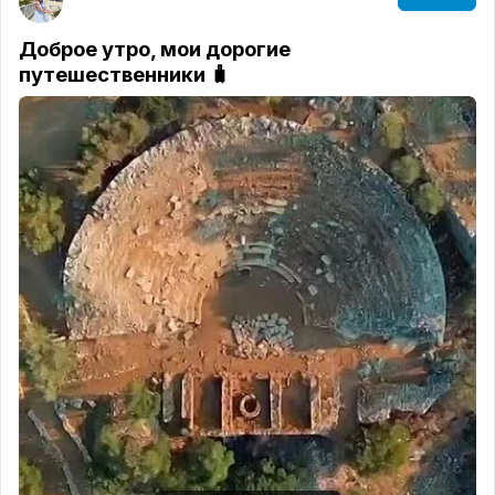
Чуда, увы, не случилось.
Многие туристы остались лицом к лицу с
Доброе утро, мои дорогие
отменённым отпуском. Кому-то пришлось
путешественники 🧳
судорожно перебронироваться с вылетом из
Казани, Москвы или Самары.
А моих подопечных я просто не могла оставить
на растерзание турбулентности! 🦸‍♀️ Оперативно
перебронировала всех своих туристов у другого
оператора, буквально вытащив их отпуска из
огня.
К чему это привело?
Из 7 (СЕМИ!) туроператоров, летавших в
прошлом году, в живых осталось всего 2 на
миллионный город. Два! В разгар каникул!
Как итог — вчера цены на оставшиеся места
поползли вверх как на дрожжах. Думали взять
«горящий тур» на последней неделе? Забудьте.
Экономика проста: спрос чудовищный,