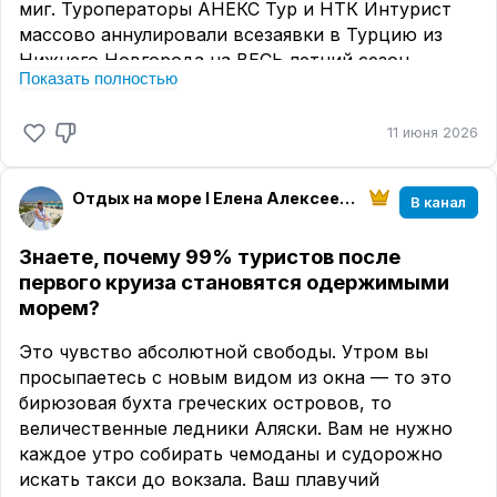
миг. Туроператоры АНЕКС Тур и НТК Интурист
массово аннулировали всезаявки в Турцию из
Нижнего Новгорода на ВЕСЬ летний сезон.
Показать полностью
Почему? Авиакомпания «Аэр Анка» не получила
лицензию. И всё. Титаник уплыл без нас.
11 июня 2026
Все мы (агенты и туристы) замерли в надежде: «А
вдруг найдут замену? Посадят другой борт?» 😬
Отдых на море I Елена Алексеева I МирАмор
В канал
Чуда, увы, не случилось.
Многие туристы остались лицом к лицу с
Знаете, почему 99% туристов после
отменённым отпуском. Кому-то пришлось
первого круиза становятся одержимыми
судорожно перебронироваться с вылетом из
морем?
Казани, Москвы или Самары.
Это чувство абсолютной свободы. Утром вы
А моих подопечных я просто не могла оставить
просыпаетесь с новым видом из окна — то это
на растерзание турбулентности! 🦸‍♀️ Оперативно
бирюзовая бухта греческих островов, то
перебронировала всех своих туристов у другого
величественные ледники Аляски. Вам не нужно
оператора, буквально вытащив их отпуска из
каждое утро собирать чемоданы и судорожно
огня.
искать такси до вокзала. Ваш плавучий
К чему это привело?