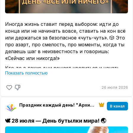
Иногда жизнь ставит перед выбором: идти до
конца или не начинать вовсе, ставить на кон всё
или держаться за безопасное «чуть-чуть». 🎲 Это
про азарт, про смелость, про моменты, когда ты
делаешь шаг в неизвестность и говоришь:
«Сейчас или никогда!»
Кто-то в такие дни решает уволиться и начать
Показать полностью
своё дело, кто-то признаётся в чувствах, а кто-
то просто покупает билет на поезд в город, где
26 июля 2026
никогда не был. ✈
Продажа игральных костей — как символ этого
дня: бросок, случай, риск, который может
Праздник каждый день! "Архитектура настроения" магазин "Твоего праздника"
В канал
привести к чему-то удивительному. 🎲 Но помни:
в реальной жизни лучше принимать важные
🕊
28 июля — День бутылки мира! 🌏
решения не по выпавшей грани, а с холодной
головой и тёплым сердцем. 😉