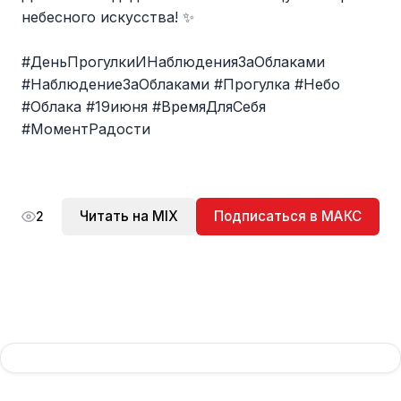
небесного искусства! ✨
#ДеньПрогулкиИНаблюденияЗаОблаками
#НаблюдениеЗаОблаками #Прогулка #Небо
#Облака #19июня #ВремяДляСебя
#МоментРадости
Читать на MIX
Подписаться в МАКС
2