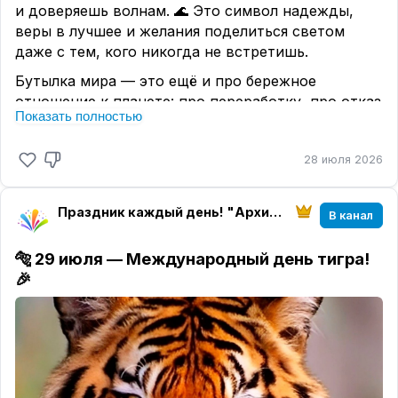
и доверяешь волнам. 🌊 Это символ надежды,
веры в лучшее и желания поделиться светом
даже с тем, кого никогда не встретишь.
Бутылка мира — это ещё и про бережное
отношение к планете: про переработку, про отказ
Показать полностью
от лишнего пластика, про маленькие шаги, из
которых складывается большая забота о природе.
28 июля 2026
♻
А можно сделать свою «бутылку мира» без воды
и волн: написать письмо себе в будущее,
Праздник каждый день! "Архитектура настроения" магазин "Твоего праздника"
В канал
пожелание другу или просто добрые слова,
которые хочется сохранить.💌
🐅
29 июля — Международный день тигра!
🎉
👇 Поделись в комментариях: если бы ты
отправил послание в бутылке, что бы там было
написано? Одно предложение, одно желание,
одно слово — пусть это будет твой маленький
вклад в мир. 🤗
#БутылкаМира #ДобрыеПожелания