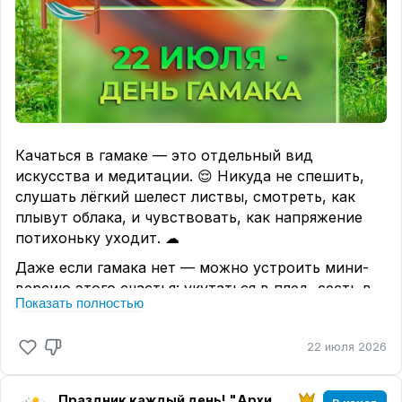
Качаться в гамаке — это отдельный вид
искусства и медитации. 😌 Никуда не спешить,
слушать лёгкий шелест листвы, смотреть, как
плывут облака, и чувствовать, как напряжение
потихоньку уходит. ☁
Даже если гамака нет — можно устроить мини-
версию этого счастья: укутаться в плед, сесть в
Показать полностью
уютное кресло и на пять минут забыть про все
дела. 😌 Главное — поймать это ощущение «я в
22 июля 2026
безопасности и мне хорошо». ❤
А если есть возможность — обязательно
попробуйте: гамак, качели, веранда… любая
Праздник каждый день! "Архитектура настроения" магазин "Твоего праздника"