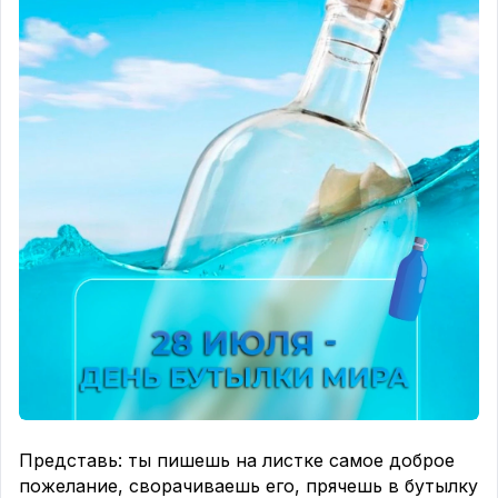
👇 А ты азартен? Расскажи в комментариях,
случалось ли тебе выбирать «всё или ничего»?
Или ты предпочитаешь золотую середину?
Поделись своей историей — будет интересно
почитать! 🤗
#ДеньВсеИлиНичего #ДеньКрайностей #Азарт
#РискИПобеда #БросокКубиков
Представь: ты пишешь на листке самое доброе
пожелание, сворачиваешь его, прячешь в бутылку