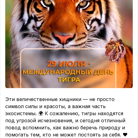
#ЗаботаОПланете #НадеждаНаБудущее
#МирНачинаетсяСТебя
Эти величественные хищники — не просто
символ силы и красоты, а важная часть
экосистемы. 🌍 К сожалению, тигры находятся
под угрозой исчезновения, и сегодня отличный
повод вспомнить, как важно беречь природу и
помогать тем, кто не может постоять за себя. ❤