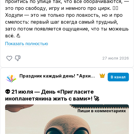
пройтись по улице так, что все оборачиваются, —
это про свободу, игру и немного про цирк. 🤹‍♂
Ходули — это не только про ловкость, но и про
смелость: первый шаг всегда самый трудный,
зато потом появляется ощущение, что ты можешь
всё. 💪
Показать полностью
Даже если ходулей под рукой нет, можно сегодня
«встать повыше» в переносном смысле: взять
27 июля 2026
сложную задачу, которую откладывал, или
просто сказать себе: «Я справлюсь». 😎
Вспомни, когда ты в последний раз делал что-то
Праздник каждый день! "Архитектура настроения" магазин "Твоего праздника"
В канал
непривычное и немножко рискованное — и как
это чувствовалось. 🤩
👽
21 июля — День «Пригласите
инопланетянина жить с вами»! 🚀
👇 Поделись в комментариях: ты бы попробовал
ходить на ходулях? Или расскажи про свой «шаг
на высоту» — про что-то, что казалось сложным,
но ты справился. Будем вдохновлять друг друга!
🤗