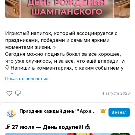
Игристый напиток, который ассоциируется с
праздниками, победами и самыми яркими
моментами жизни. ✨
Сегодня можно поднять бокал за всё хорошее,
что уже случилось, и за всё, что ещё впереди. 🥂
👇 Напиши в комментариях, с каким событием у
тебя ассоциируется шампанское — или расскажи
Показать полностью
про самый запоминающийся тост, который ты
слышал. Пусть здесь будет коллекция
4 августа 2026
праздничных моментов! 🎉
#ДеньРожденияШампанского #Шампанское
#ПраздничныйТост #ИгристыеМоменты
Праздник каждый день! "Архитектура настроения" магазин "Твоего праздника"
В канал
#ЗаВсёХорошее
🦵
27 июля — День ходулей! 🎪