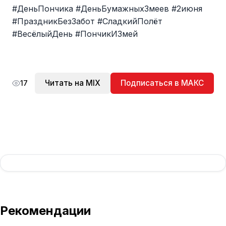
#ДеньПончика #ДеньБумажныхЗмеев #2июня
#ПраздникБезЗабот #СладкийПолёт
#ВесёлыйДень #ПончикИЗмей
Читать на MIX
Подписаться в МАКС
17
Рекомендации