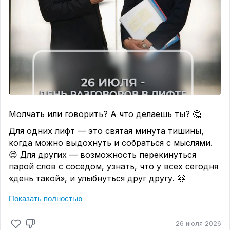
Молчать или говорить? А что делаешь ты? 🤔
Для одних лифт — это святая минута тишины,
когда можно выдохнуть и собраться с мыслями.
😌 Для других — возможность перекинуться
парой слов с соседом, узнать, что у всех сегодня
«день такой», и улыбнуться друг другу. 🤗
Бывает, короткий разговор в лифте спасает от
Показать полностью
ощущения одиночества в большом городе. А
бывает, что молчание — это тоже нормально:
26 июля 2026