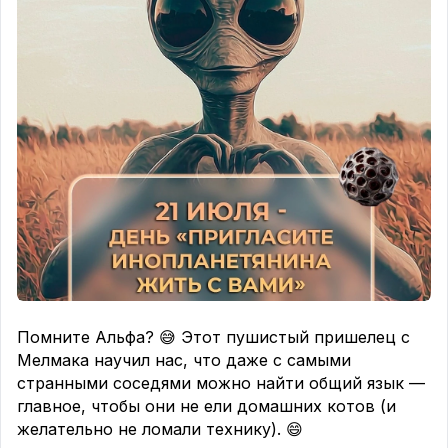
#ДеньХодулей #ВышеГолову
#ЦирковоеНастроение #ЛовкостьИСмелость
#ШагНаВысоту
Помните Альфа? 😅 Этот пушистый пришелец с
Мелмака научил нас, что даже с самыми
странными соседями можно найти общий язык —
главное, чтобы они не ели домашних котов (и
желательно не ломали технику). 😄