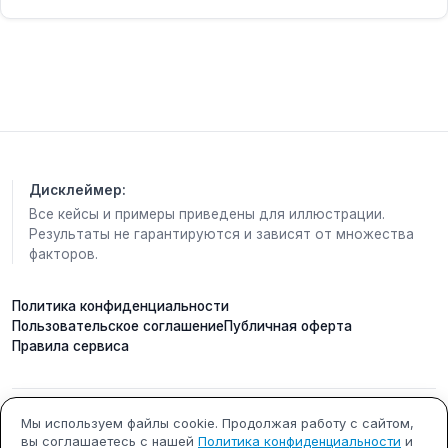
каждый имеет право на свои пять секунд покоя.
🤫
Вспомни свой самый запоминающийся диалог в
лифте: может, это была смешная фраза,
неожиданное совпадение или просто «доброе
утро», которое задало тон всему дню. ☀
👇 Напиши в комментариях: ты обычно молчишь в
лифте или заводишь разговор? Расскажи про
Дисклеймер:
самую необычную встречу в кабине — пусть
Все кейсы и примеры приведены для иллюстрации.
будет коллекция маленьких городских историй! 💬
Результаты не гарантируются и зависят от множества
факторов.
#ДеньРазговоровВЛифте #МолчатьИлиГоворить
#ГородскиеИстории #ЛифтовыеДиалоги
#МаленькиеМоменты
Политика конфиденциальности
Пользовательское соглашение
Публичная оферта
Правила сервиса
ИП Кобилинский Артем
ИНН 615490002327
Мы используем файлы cookie. Продолжая работу с сайтом,
вы соглашаетесь с нашей
Политика конфиденциальности
и
Сергеевич