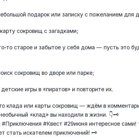
небольшой подарок или записку с пожеланием для 
 карту сокровищ с загадками;
то‑то старое и забытое у себя дома — пусть это бу
поиск сокровищ во дворе или парке;
 детские игры в «пиратов» и повторите их.
го клада или карты сокровищ — ждём в комментар
необычный «клад» вы находили в жизни. 👇🗝
 #Приключения #Квест #29июня интересное сами!
т стать искателем приключений! 🗝