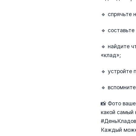
🔹 спрячьте 
🔹 составьте
🔹 найдите ч
«клад»;
🔹 устройте 
🔹 вспомните
📸 Фото ваше
какой самый 
#ДеньКладов
Каждый може