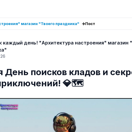
троения" магазин "Твоего праздника"
Пост
 каждый день! "Архитектура настроения" магазин 
ка"
026
я День поисков кладов и сек
приключений! 💎🗺