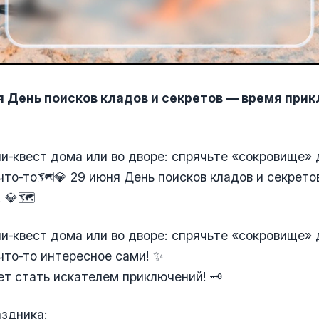
я День поисков кладов и секретов — время при
и‑квест дома или во дворе: спрячьте «сокровище» 
что‑то🗺💎 29 июня День поисков кладов и секрет
! 💎🗺
и‑квест дома или во дворе: спрячьте «сокровище» 
что‑то интересное сами! ✨
т стать искателем приключений! 🗝
здника: