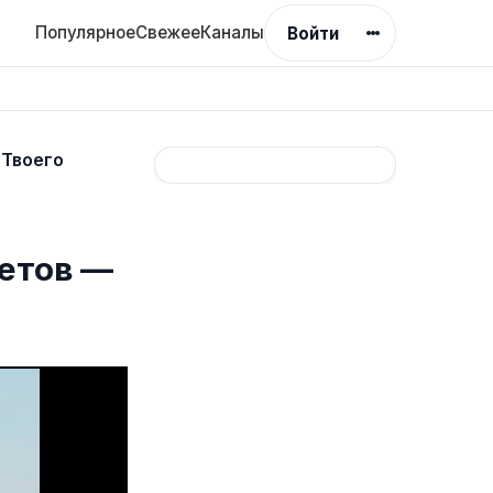
Популярное
Свежее
Каналы
Войти
"Твоего
ретов —