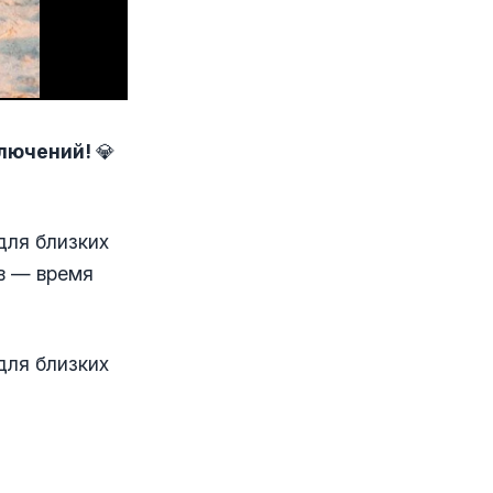
ключений!
💎
для близких
ов — время
для близких