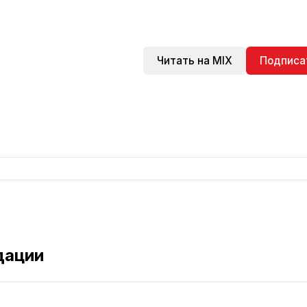
Читать на MIX
Подписа
дации