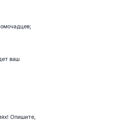
домочадцев;
дет ваш
иях! Опишите,