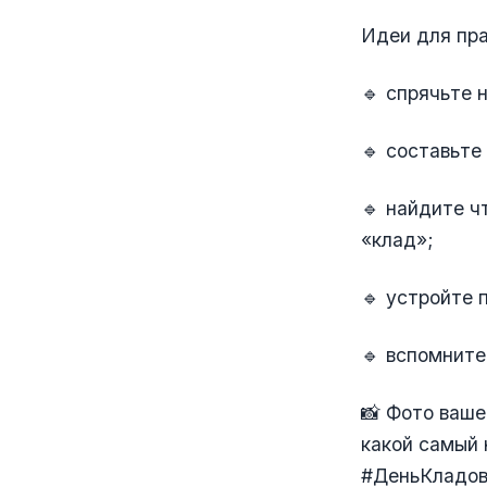
Идеи для пра
🔹 спрячьте 
🔹 составьте
🔹 найдите ч
«клад»;
🔹 устройте 
🔹 вспомните
📸 Фото ваше
какой самый 
#ДеньКладов