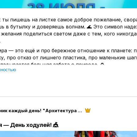
: ты пишешь на листке самое доброе пожелание, сво
шь в бутылку и доверяешь волнам. 🌊 Это символ над
 желания поделиться светом даже с тем, кого никогда
.
ра — это ещё и про бережное отношение к планете: 
у, про отказ от лишнего пластика, про маленькие шаг
ладывается большая забота о природе. ♻
лностью
елать свою «бутылку мира» без воды и волн: написа
ущее, пожелание другу или просто добрые слова, кот
хранить.💌
ь в комментариях: если бы ты отправил послание в бу
ло написано? Одно предложение, одно желание, одно
Праздник каждый день! "Архитектура настроения" магазин "Твоего праздника"
будет твой маленький вклад в мир. 🤗
ира #ДобрыеПожелания #ЗаботаОПланете #Надежда
я — День ходулей! 🎪
аетсяСТебя