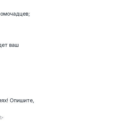
домочадцев;
дет ваш
иях! Опишите,
 ✨