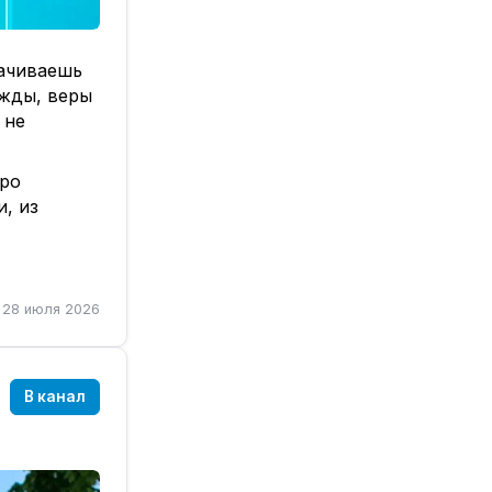
рачиваешь
ежды, веры
 не
про
и, из
ть письмо
орые
28 июля 2026
тылке, что
 слово —
В канал
НаБудущее