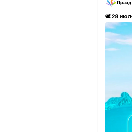
🕊
28 июл