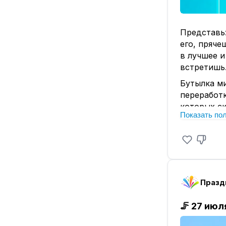
Представь
его, пряче
в лучшее и
встретишь
Бутылка ми
переработк
которых ск
Показать по
А можно сд
себе в буд
хочется со
👇 Поделис
бы там бы
пусть это 
#БутылкаМ
🦵
27 июл
#МирНачин