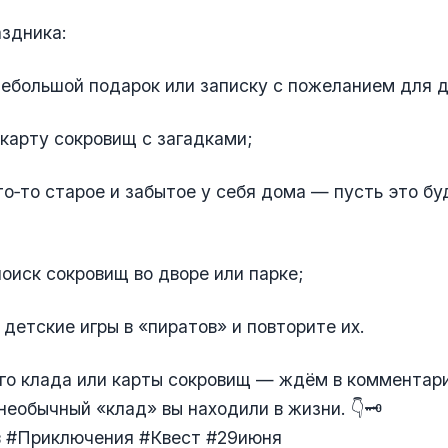
здника:
небольшой подарок или записку с пожеланием для 
 карту сокровищ с загадками;
то‑то старое и забытое у себя дома — пусть это бу
поиск сокровищ во дворе или парке;
 детские игры в «пиратов» и повторите их.
го клада или карты сокровищ — ждём в комментар
необычный «клад» вы находили в жизни. 👇🗝
 #Приключения #Квест #29июня