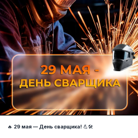
🔥
29 мая — День сварщика!
💪🛠