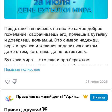
Представь: ты пишешь на листке самое доброе
пожелание, сворачиваешь его, прячешь в бутылку
и доверяешь волнам. 🌊 Это символ надежды,
веры в лучшее и желания поделиться светом
даже с тем, кого никогда не встретишь.
Бутылка мира — это ещё и про бережное
отношение к планете: про переработку, про отказ
Показать полностью
от лишнего пластика, про маленькие шаги, из
которых складывается большая забота о природе.
28 июля 2026
♻
А можно сделать свою «бутылку мира» без воды
и волн: написать письмо себе в будущее,
Праздник каждый день! "Архитектура настроения" магазин "Твоего праздника"
В канал
пожелание другу или просто добрые слова,
которые хочется сохранить.💌
Привет, друзья! 👋