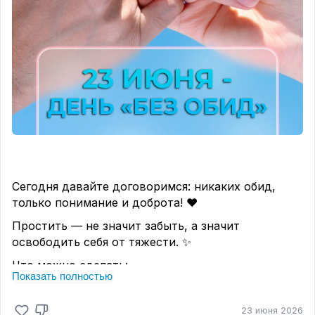
Сегодня давайте договоримся: никаких обид,
только понимание и доброта! ❤
Простить — не значит забыть, а значит
освободить себя от тяжести. ✨
Что можно сделать:
Показать полностью
извиниться перед тем, кого случайно задели;
простить давнюю мелкую обиду;
23 июня 2026
сказать кому‑то: «Я не держу зла».