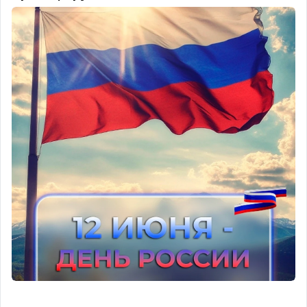
👇 Поделись в комментариях: если бы ты
отправил послание в бутылке, что бы там было
написано? Одно предложение, одно желание,
одно слово — пусть это будет твой маленький
вклад в мир. 🤗
#БутылкаМира #ДобрыеПожелания
#ЗаботаОПланете #НадеждаНаБудущее
#МирНачинаетсяСТебя