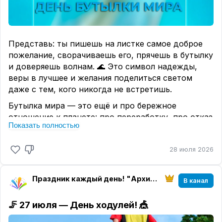
Представь: ты пишешь на листке самое доброе
пожелание, сворачиваешь его, прячешь в бутылку
и доверяешь волнам. 🌊 Это символ надежды,
веры в лучшее и желания поделиться светом
даже с тем, кого никогда не встретишь.
Бутылка мира — это ещё и про бережное
отношение к планете: про переработку, про отказ
Показать полностью
от лишнего пластика, про маленькие шаги, из
которых складывается большая забота о природе.
28 июля 2026
♻
А можно сделать свою «бутылку мира» без воды
и волн: написать письмо себе в будущее,
Праздник каждый день! "Архитектура настроения" магазин "Твоего праздника"
В канал
пожелание другу или просто добрые слова,
которые хочется сохранить.💌
🦵
27 июля — День ходулей! 🎪
👇 Поделись в комментариях: если бы ты