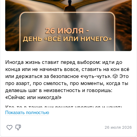
Иногда жизнь ставит перед выбором: идти до
конца или не начинать вовсе, ставить на кон всё
или держаться за безопасное «чуть-чуть». 🎲 Это
про азарт, про смелость, про моменты, когда ты
делаешь шаг в неизвестность и говоришь:
«Сейчас или никогда!»
Кто-то в такие дни решает уволиться и начать
Показать полностью
своё дело, кто-то признаётся в чувствах, а кто-
то просто покупает билет на поезд в город, где
26 июля 2026
никогда не был. ✈