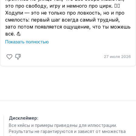
это про свободу, игру и немного про цирк. 🤹‍♂
Ходули — это не только про ловкость, но и про
смелость: первый шаг всегда самый трудный,
зато потом появляется ощущение, что ты можешь
всё. 💪
Показать полностью
Даже если ходулей под рукой нет, можно сегодня
«встать повыше» в переносном смысле: взять
27 июля 2026
сложную задачу, которую откладывал, или
просто сказать себе: «Я справлюсь». 😎
Вспомни, когда ты в последний раз делал что-то
непривычное и немножко рискованное — и как
это чувствовалось. 🤩
👇 Поделись в комментариях: ты бы попробовал
ходить на ходулях? Или расскажи про свой «шаг
на высоту» — про что-то, что казалось сложным,
Дисклеймер:
но ты справился. Будем вдохновлять друг друга!
Все кейсы и примеры приведены для иллюстрации.
🤗
Результаты не гарантируются и зависят от множества