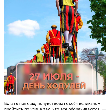
отправил послание в бутылке, что бы там было
написано? Одно предложение, одно желание,
одно слово — пусть это будет твой маленький
вклад в мир. 🤗
#БутылкаМира #ДобрыеПожелания
#ЗаботаОПланете #НадеждаНаБудущее
#МирНачинаетсяСТебя
Встать повыше, почувствовать себя великаном,
пройтись по улице так, что все оборачиваются, —