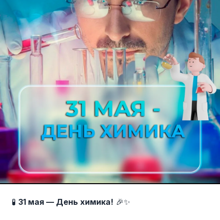
🧪
31 мая — День химика!
🎉✨