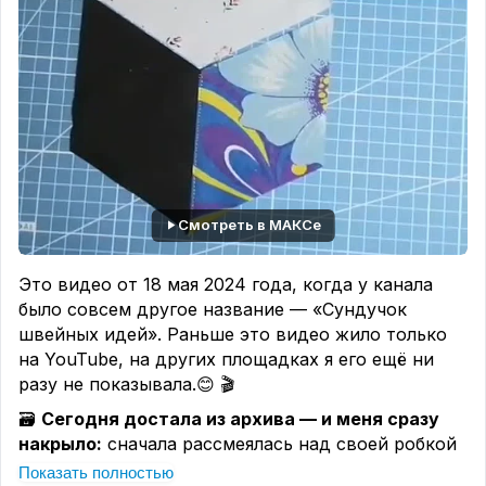
──────✿──────
Такие проекты — настоящий отдых. Сидишь,
режешь дольки из красного и розового, а руки
уже сами знают, что делать.
🙌
Какой проект из подборки хотелось бы
повторить первым?
Пишите в комментариях,
обсудим 🍉
Смотреть в МАКСе
#patchwork #лоскутнаяистория
#арбузноенастроение
Это видео от 18 мая 2024 года, когда у канала
было совсем другое название — «Сундучок
швейных идей». Раньше это видео жило только
на YouTube, на других площадках я его ещё ни
разу не показывала.😊 🎬
🗃️
Сегодня достала из архива — и меня сразу
накрыло:
сначала рассмеялась над своей робкой
интонацией, над тем, как старалась всё
Показать полностью