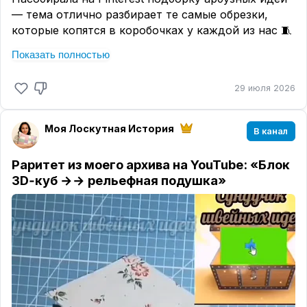
— тема отлично разбирает те самые обрезки,
которые копятся в коробочках у каждой из нас 🧵
☑️
Что можно сшить по этой теме:
Показать полностью
✂️
Подставки под горячее
— маленький проект на
один вечер, а радости от него на всё лето
29 июля 2026
✂️
Дорожку для стола
— станет настоящим
акцентом в комнате, поверьте
Моя Лоскутная История
✂️
Прихватки в виде арбузной дольки
— классика
В канал
жанра, но от этого не менее любима.
Раритет из моего архива на YouTube: «Блок
💡
Секрет живого арбуза
3D‑куб →→ рельефная подушка»
— в фактуре
๑︎
Берите не один зелёный, а сразу несколько
оттенков — пусть корка «дышит» переходами.
๑︎
Для семечек используйте чёрный горошек на
ткани или нашейте мелкие чёрные лоскутки в
форме капелек, можно использовать вышивку —
найдите свою изюминку!
🍇
Займёт немного
времени, но эффект того стоит ✨