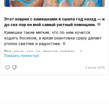
Этот коврик с камешками я сшила год назад — и
до сих пор он мой самый уютный помощник.
💚
Камешки такие мягкие, что по ним хочется
ходить босиком, а яркая окантовка сразу делает
уголок светлее и радостнее. 🌞
Для меня это не просто коврик, а
Показать полностью
маленький символ того, что даже из
простых вещей можно создать свой островок
3 июля 2026
🩵
спокойствия.🏝️
──────✿──────
😍 Когда видишь такие работы,
понимаешь
: уют
рождается не из квадратных метров, а из
внимания к деталям и любви к своему делу.
Этот
коврик — отличный пример того, как рукоделие
превращает любой уголок в личное, уютное