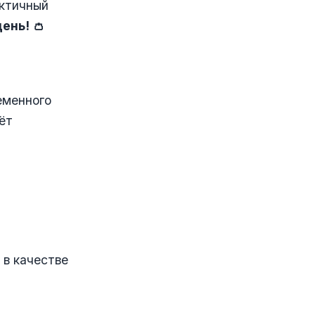
актичный
ень! 👛
еменного
ёт
 в качестве