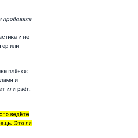
и пробовала
астика и не
тер или
ке плёнке:
глами и
т или рвёт.
сто ведёте
вещь. Это ли