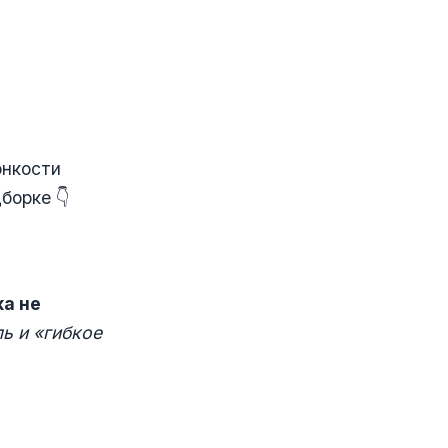
онкости
борке 👇
ка не
ь и «гибкое