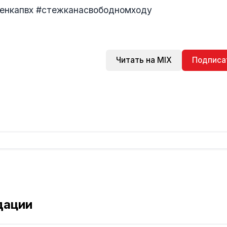
ленкапвх #стежканасвободномходу
Читать на MIX
Подписа
дации