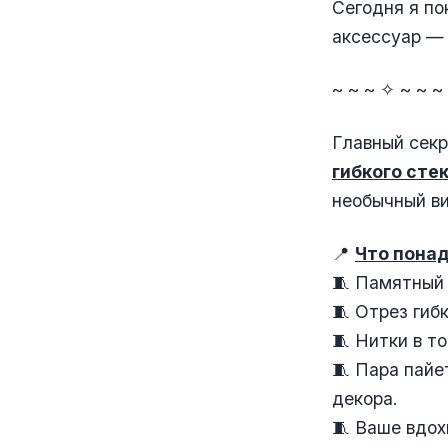
Сегодня я по
аксессуар 
~ ~ ~ ✧ ~ ~ ~
Главный секр
гибкого сте
необычный в
📍
Что понад
🧵 Памятный 
🧵 Отрез гиб
🧵 Нитки в т
🧵 Пара пайе
декора.
🧵 Ваше вдох