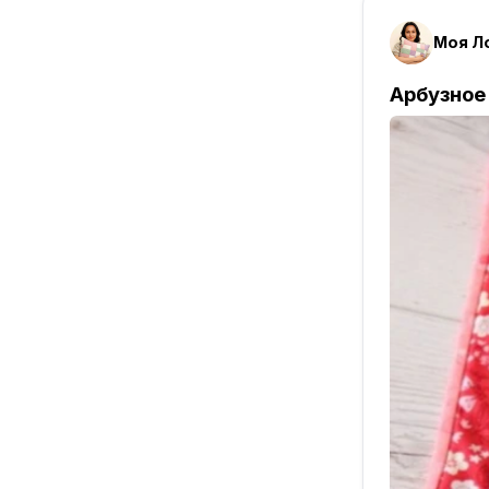
Моя Л
Арбузное 