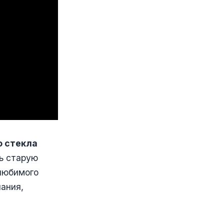
о стекла
ть старую
 любимого
ания,