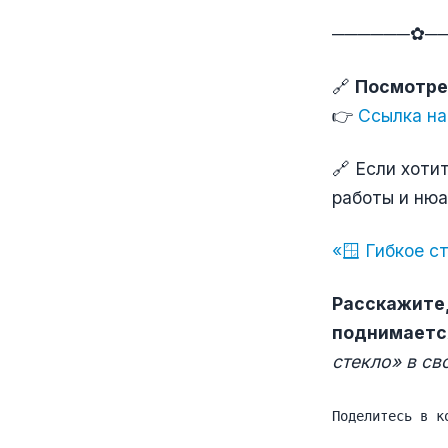
──────✿─
🔗
Посмотре
👉
Ссылка на
🔗 Если хоти
работы и нюа
«🪟 Гибкое с
Расскажите,
поднимаетс
стекло» в св
Поделитесь в к