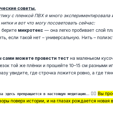
ческие советы.
тику с пленкой ПВХ я много экспериментировала 
 нитки и вот что могу посоветовать сейчас:
у берите
микротекс
— она легко пробивает слой пл
ить, если такой нет – универсальную. Нить – полиэс
ы сами можете провести тест
на маленьком кусоч
езок той же плёнки и прошейте 10–15 см разными и
азу увидите, где строчка ложится ровно, а где тяне
... 🧘‍♀️
Вы про
ка здесь превращается в настоящую медитацию
узоры поверх истории, и на глазах рождается новая 