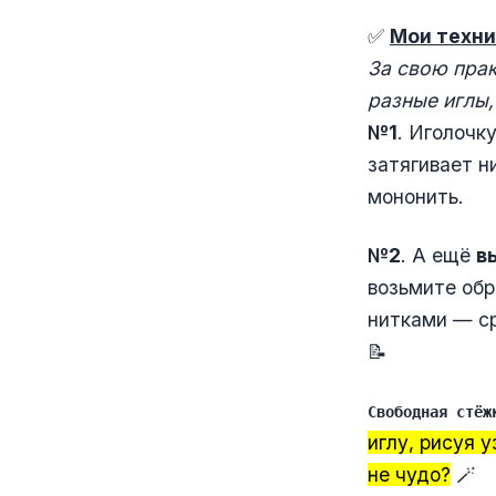
✅
Мои техни
За свою прак
разные иглы,
№1
. Иголочк
затягивает н
мононить.
№2
. А ещё
в
возьмите обр
нитками — ср
📝
Свободная стёж
иглу, рисуя 
не чудо?
🪄