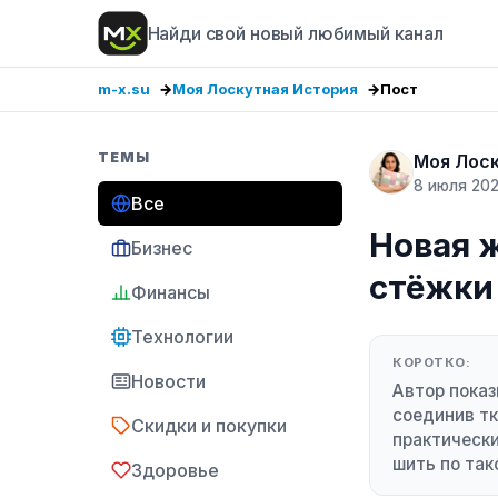
Найди свой новый любимый канал
m-x.su
Моя Лоскутная История
Пост
ТЕМЫ
Моя Лос
8 июля 20
Все
Новая ж
Бизнес
стёжки 
Финансы
Технологии
КОРОТКО:
Новости
Автор показ
соединив тк
Скидки и покупки
практически
шить по так
Здоровье