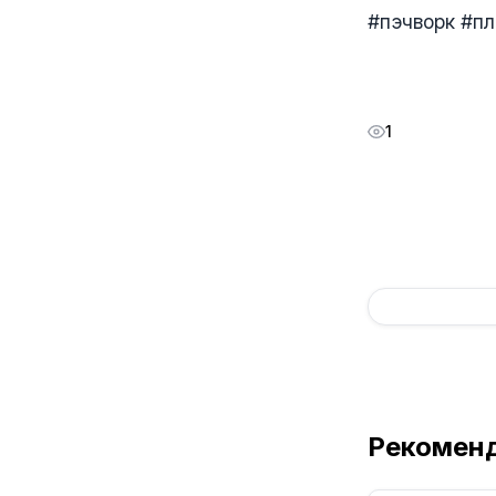
#пэчворк #п
1
Рекомен