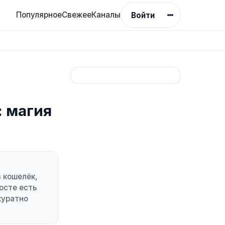
Популярное
Свежее
Каналы
Войти
: магия
 кошелёк,
осте есть
куратно