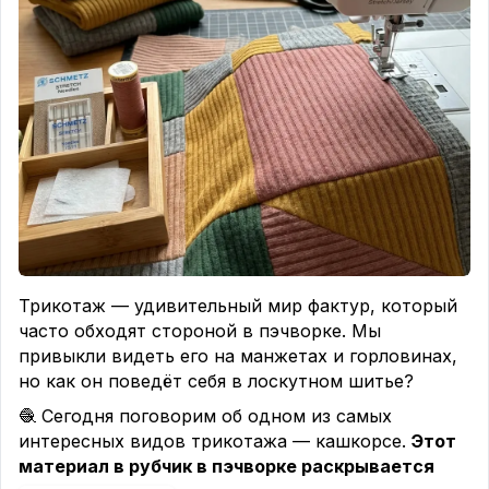
времени, но эффект того стоит ✨
#пэчворк #блоки #подушка
──────✿──────
#3Dкуб #творческийпуть
Такие проекты — настоящий отдых. Сидишь,
режешь дольки из красного и розового, а руки
уже сами знают, что делать.
🙌
Какой проект из подборки хотелось бы
повторить первым?
Пишите в комментариях,
обсудим 🍉
#patchwork #лоскутнаяистория
#арбузноенастроение
Трикотаж — удивительный мир фактур, который
часто обходят стороной в пэчворке. Мы
привыкли видеть его на манжетах и горловинах,
но как он поведёт себя в лоскутном шитье?
🧶 Сегодня поговорим об одном из самых
интересных видов трикотажа — кашкорсе.
Этот
материал в рубчик в пэчворке раскрывается