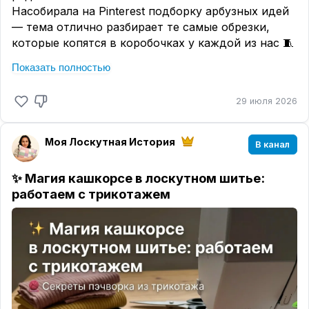
в которой собраны все мастер-классы по пошиву
Насобирала на Pinterest подборку арбузных идей
лоскутных изделий.
— тема отлично разбирает те самые обрезки,
Если начать со старых видео, там видно, как шаг
которые копятся в коробочках у каждой из нас 🧵
за шагом росли моя уверенность в кадре,
☑️
Что можно сшить по этой теме:
повышалось умение рассказывать.
Показать полностью
✂️
Подставки под горячее
— маленький проект на
Будет здорово, если вы подхватите какую-то
один вечер, а радости от него на всё лето
29 июля 2026
идею и захотите воплотить её в жизнь, но уже в
✂️
Дорожку для стола
— станет настоящим
своём варианте, с вашей особенной изюминкой:
акцентом в комнате, поверьте
〰
ИЗДЕЛИЯ В ТЕХНИКЕ 〰
Моя Лоскутная История
✂️
Прихватки в виде арбузной дольки
— классика
В канал
〰〰〰ПЭЧВОРК
〰〰〰
жанра, но от этого не менее любима.
✨ Магия кашкорсе в лоскутном шитье:
⏳
А какой «раритет» вы бережёте из тех
💡
Секрет живого арбуза
работаем с трикотажем
времён, когда только пробовали лоскутное
— в фактуре
шитьё?
😀 Пусть это будет вещь без идеальной
๑︎
Берите не один зелёный, а сразу несколько
строчки, без выверенных углов — зато с
оттенков — пусть корка «дышит» переходами.
историей, с вашим самым первым «я попробую».
๑︎
Для семечек используйте чёрный горошек на
Расскажите, почему она до сих пор с
ткани или нашейте мелкие чёрные лоскутки в
вами — будто кусочек той самой «капсулы
форме капелек, можно использовать вышивку —
времени» из вашего уголка для шитья.
найдите свою изюминку!
🍇
Займёт немного
🤗
Буду рада вашим тёплым историям!