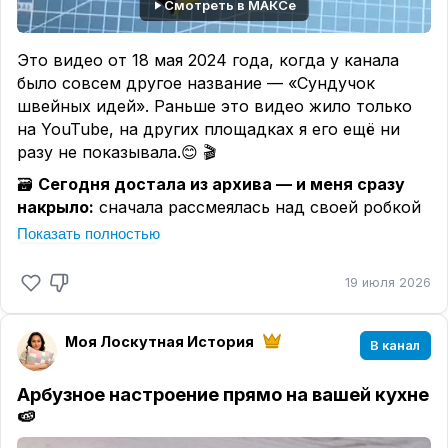
Смотреть в МАКСе
Это видео от 18 мая 2024 года, когда у канала
было совсем другое название — «Сундучок
швейных идей». Раньше это видео жило только
на YouTube, на других площадках я его ещё ни
разу не показывала.😊 🎬
🗃️
Сегодня достала из архива — и меня сразу
накрыло:
сначала рассмеялась над своей робкой
интонацией, над тем, как старалась всё
Показать полностью
подробно и понятно рассказать. Старалась, но
волнения было на десятерых. 😄
19 июля 2026
тогда я ещё
Смотрю на эту работу и понимаю:
так боялась ошибиться именно в подаче, ведь в
Моя Лоскутная История
В канал
съёмках и блогерстве я была совсем
новичком — приходилось учиться на ходу, в
Арбузное настроение прямо на вашей кухне
округе — ни одного знакомого блогера,
🍉
подсказать было некому, отталкивалась только от
своих проб и ошибок.