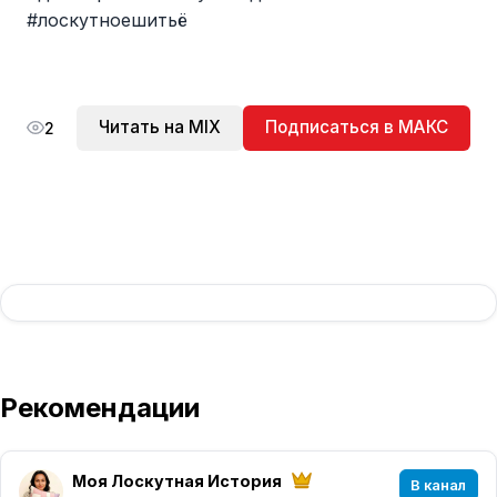
#лоскутноешитьё
Читать на MIX
Подписаться в МАКС
2
Рекомендации
Моя Лоскутная История
В канал