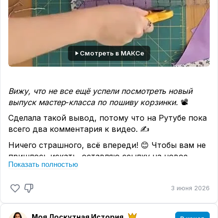
Смотреть в МАКСе
Вижу, что не все ещё успели посмотреть новый
выпуск мастер‑класса по пошиву корзинки.
📽️
Сделала такой вывод, потому что на Рутубе пока
всего два комментария к видео. ✍️
Ничего страшного, всё впереди! 😊 Чтобы вам не
пришлось искать, оставляю ссылку на новое
Показать полностью
видео ещё раз:
Шьём текстильную корзину из обрезков ткани:
3 июня 2026
МК «Утилизация лоскутов в упаковку для
подарка»
Моя Лоскутная История