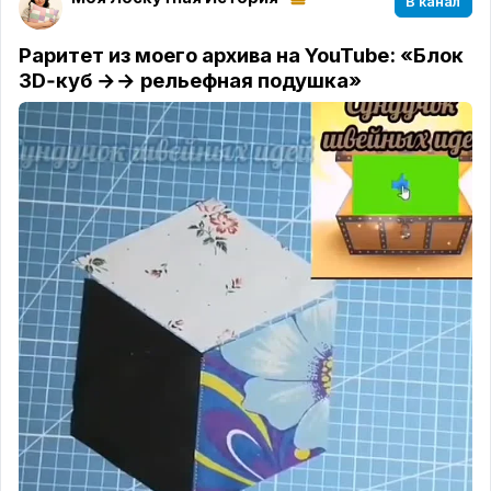
В канал
──────✿──────
А ещё вчера я заметила, какой огромный интерес
Раритет из моего архива на YouTube: «Блок
вызвал пост про шагающую лапку! 😍
3D‑куб →→ рельефная подушка»
Спасибо вам
за такую активность: за вопросы,
советы и свои наблюдения в комментариях. 🙏
Честно говоря, это меня невероятно вдохновило!
🪽
Поняла, что в посте сложно раскрыть тему
подробно из‑за ограничения по знакам. Поэтому
решила пойти дальше — и готовлю большую
полезную статью про этого помощника –
шагающую лапку. Сегодня вечером уже
приступаю к работе над ней! 📝
Точный срок выхода пока назвать не могу — тут
многое зависит от разных факторов.
Но будьте уверены: вы узнаете о публикации
первыми. Обещаю! ✨