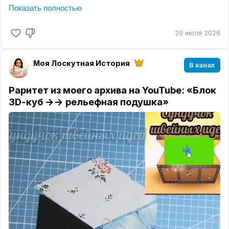
☑️
Что можно сшить по этой теме:
Показать полностью
✂️
Подставки под горячее
— маленький проект на
один вечер, а радости от него на всё лето
29 июля 2026
✂️
Дорожку для стола
— станет настоящим
акцентом в комнате, поверьте
Моя Лоскутная История
✂️
Прихватки в виде арбузной дольки
— классика
В канал
жанра, но от этого не менее любима.
Раритет из моего архива на YouTube: «Блок
💡
Секрет живого арбуза
3D‑куб →→ рельефная подушка»
— в фактуре
๑︎
Берите не один зелёный, а сразу несколько
оттенков — пусть корка «дышит» переходами.
๑︎
Для семечек используйте чёрный горошек на
ткани или нашейте мелкие чёрные лоскутки в
форме капелек, можно использовать вышивку —
найдите свою изюминку!
🍇
Займёт немного
времени, но эффект того стоит ✨
──────✿──────
Такие проекты — настоящий отдых. Сидишь,