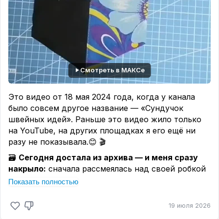
режешь дольки из красного и розового, а руки
уже сами знают, что делать.
🙌
Какой проект из подборки хотелось бы
повторить первым?
Пишите в комментариях,
обсудим 🍉
Смотреть в МАКСе
#patchwork #лоскутнаяистория
#арбузноенастроение
Это видео от 18 мая 2024 года, когда у канала
было совсем другое название — «Сундучок
швейных идей». Раньше это видео жило только
на YouTube, на других площадках я его ещё ни
разу не показывала.😊 🎬
🗃️
Сегодня достала из архива — и меня сразу
накрыло:
сначала рассмеялась над своей робкой
интонацией, над тем, как старалась всё
Показать полностью
подробно и понятно рассказать. Старалась, но
волнения было на десятерых. 😄
19 июля 2026
тогда я ещё
Смотрю на эту работу и понимаю: