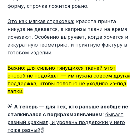
форму, строчка ложится ровно.
Это как мягкая страховка:
красота принта
никуда не девается, а капризы ткани на время
исчезают. Особенно выручает, когда хочется и
аккуратную геометрию, и приятную фактуру в
готовом изделии.
Важно
: для сильно тянущихся тканей этот
способ не подойдёт — им нужна совсем другая
поддержка, чтобы полотно не уходило из‑под
лапки.
🌟
А теперь — для тех, кто раньше вообще не
сталкивался с подкрахмаливанием
:
бывает
разный крахмал, и уровень поддержки у него
тоже разный
☝️