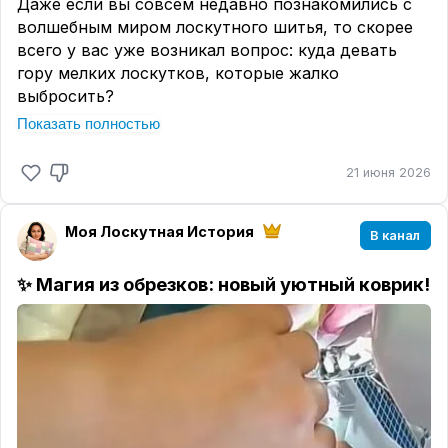
Даже если вы совсем недавно познакомились с
волшебным миром лоскутного шитья, то скорее
всего у вас уже возникал вопрос: куда девать
гору мелких лоскутков, которые жалко
выбросить?
Показать полностью
🧵 У меня есть для вас идеальное решение
— техника «Пицца»!
21 июня 2026
Это магия в чистом виде
! 🧞‍♀️
Вы берёте основу,
выкладываете на неё обрезки в хаотичном порядке
(или в задуманном узоре), накрываете органзой
Моя Лоскутная История
В канал
(фатином, тюлем) и... простёгиваете. В итоге
получается фактурное полотно с уникальным
✨ Магия из обрезков: новый уютный коврик!
рисунком.
Звучит
сложно? На самом деле — проще
простого и затягивает на всю жизнь!
🙌
Почему вам стоит это попробовать?
* 🚀
Ноль отходов:
используете каждый клочок