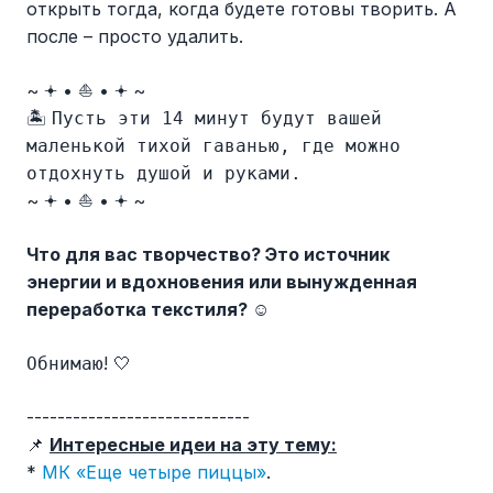
открыть тогда, когда будете готовы творить. А
после – просто удалить.
~ 𖥔 • ⛵ • 𖥔 ~
🏝️
Пусть эти 14 минут будут вашей
маленькой тихой гаванью, где можно
отдохнуть душой и руками.
~ 𖥔 • ⛵ • 𖥔 ~
Что для вас творчество? Это источник
энергии и вдохновения или вынужденная
переработка текстиля? ☺️
! 🤍
Обнимаю
-----------------------------
📌
Интересные идеи на эту тему:
*
МК «Еще четыре пиццы»
.