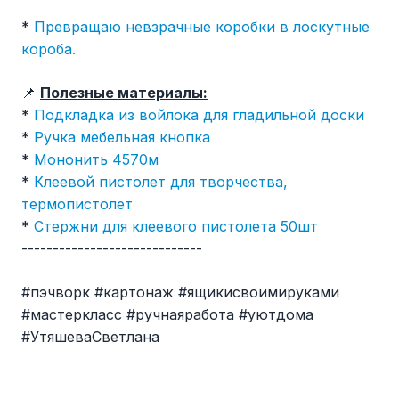
*
Превращаю невзрачные коробки в лоскутные
короба.
📌
Полезные материалы:
*
Подкладка из войлока для гладильной доски
*
Ручка мебельная кнопка
*
Мононить 4570м
*
Клеевой пистолет для творчества,
термопистолет
*
Стержни для клеевого пистолета 50шт
-----------------------------
#пэчворк #картонаж #ящикисвоимируками
#мастеркласс #ручнаяработа #уютдома
#УтяшеваСветлана