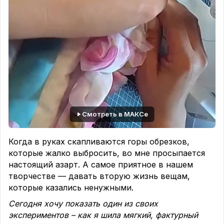
ткани.
* 🧘
Медитация
: процесс выкладывания
успокаивает лучше йоги.
* 🎨
Уникальность
: двух одинаковых полотен не
бывает.
А у вас есть та самая коробка или пакет с
лоскутками, с маленькими кусочками ненужных
обрезков?
1️⃣ — Да, и она уже переполнена 😀
Смотреть в МАКСе
2️⃣ — Я только начинаю собирать 🧺
3️⃣ — Нет, я всё сразу выбрасываю 🚮
Когда в руках скапливаются горы обрезков,
Если нет времени писать – просто ответьте
которые жалко выбросить, во мне просыпается
цифрой и я всё пойму 😉
настоящий азарт. А самое приятное в нашем
творчестве — давать вторую жизнь вещам,
___📚_📚_📚 ___
которые казались ненужными.
Чек-лист
Сегодня хочу показать один из своих
:
Мастер-классы по технике «Пицца»
экспериментов – как я шила мягкий, фактурный