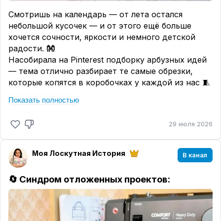
С обычной лапкой слои смещаются и появляются
Смотришь на календарь — от лета остался
морщины. С шагающей — строчка ровная даже на
небольшой кусочек — и от этого ещё больше
стыках швов.
хочется сочности, яркости и немного детской
2. Капризные ткани.
радости.
👐
Шёлк, трикотаж, атлас, бархат — ничего не
Насобирала на Pinterest подборку арбузных идей
скользит и не растягивается.
— тема отлично разбирает те самые обрезки,
которые копятся в коробочках у каждой из нас 🧵
3. Тяжёлые материалы.
Облегчает пошив натуральной и кожи, пленки
☑️
Что можно сшить по этой теме:
Показать полностью
ПВХ, Оксфорда, джинсы в несколько слоёв,
✂️
Подставки под горячее
— маленький проект на
мебельной ткани с характерным ворсом.
один вечер, а радости от него на всё лето
29 июля 2026
✂️
Дорожку для стола
— станет настоящим
4. Окантовка.
акцентом в комнате, поверьте
Толстый край одеяла продвигается легко, углы
Моя Лоскутная История
✂️
Прихватки в виде арбузной дольки
— классика
В канал
чёткие, шов аккуратный.
жанра, но от этого не менее любима.
✄- - - - - - - - - - - - - - - -
🔄 Синдром отложенных проектов:
💡
Секрет живого арбуза
⚠️ Три главных «НЕЛЬЗЯ»:
— в фактуре
๑︎
Берите не один зелёный, а сразу несколько
* Реверс (шитьё назад).
оттенков — пусть корка «дышит» переходами.
Лапка не умеет двигаться в обратном