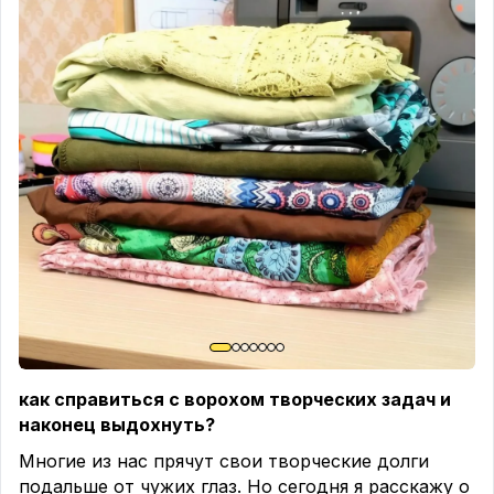
направлении. Делайте закрепку развернув работу
๑︎
Для семечек используйте чёрный горошек на
и пройдите несколько стежков вперёд.
ткани или нашейте мелкие чёрные лоскутки в
форме капелек, можно использовать вышивку —
* Свободная стёжка.
найдите свою изюминку!
🍇
Займёт немного
Для неё лапка должна свободно скользить, а
времени, но эффект того стоит ✨
здесь ткань жёстко фиксируется.
──────✿──────
* Очень широкие зигзаги.
Игла может удариться о край лапки и сломаться.
Такие проекты — настоящий отдых. Сидишь,
режешь дольки из красного и розового, а руки
──────✿──────
уже сами знают, что делать.
🙌
🛠️ МОЙ СОВЕТ:
Какой проект из подборки хотелось бы
Начинайте с простых задач и
не гоните на
повторить первым?
Пишите в комментариях,
скорости.
Помню свой первый опыт: взяла
обсудим 🍉
скорость повыше — лапка начала «буксовать».
#patchwork #лоскутнаяистория
Начните на низкой скорости, настройте длину
#арбузноенастроение
стежка (2,5–3,5 мм) и давление лапки (среднее).
как справиться с ворохом творческих задач и
наконец выдохнуть?
✅ МАЛЕНЬКИЙ СЕКРЕТ ПО УХОДУ.
Многие из нас прячут свои творческие долги
Сбоку у лапки находится небольшой винтик. Со
подальше от чужих глаз. Но сегодня я расскажу о