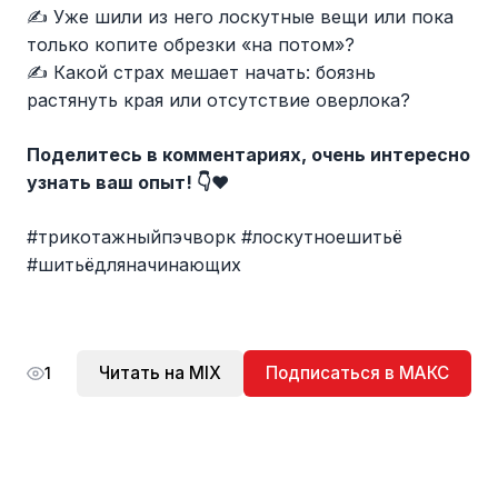
✍️ Уже шили из него лоскутные вещи или пока
только копите обрезки «на потом»?
✍️ Какой страх мешает начать: боязнь
растянуть края или отсутствие оверлока?
Поделитесь в комментариях, очень интересно
узнать ваш опыт! 👇❤️
#трикотажныйпэчворк #лоскутноешитьё
#шитьёдляначинающих
Читать на MIX
Подписаться в МАКС
1