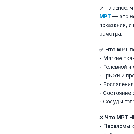
📌 Главное, 
МРТ
— это не
показания, и
осмотра.
✅
Что МРТ п
- Мягкие тка
- Головной и
- Грыжи и пр
- Воспаления
- Состояние 
- Сосуды гол
❌
Что МРТ НЕ
- Переломы к