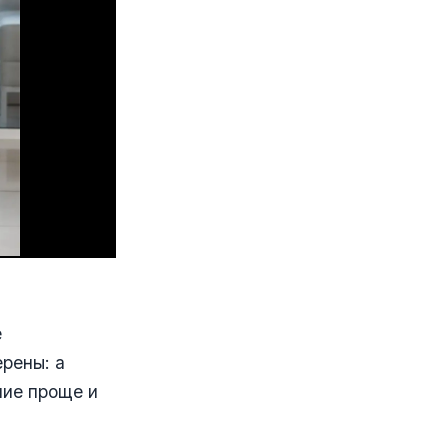
е
ерены: а
ние проще и