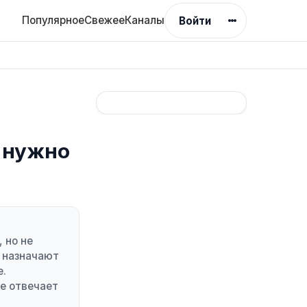
Популярное
Свежее
Каналы
Войти
, нужно
 но не
о назначают
е.
е отвечает