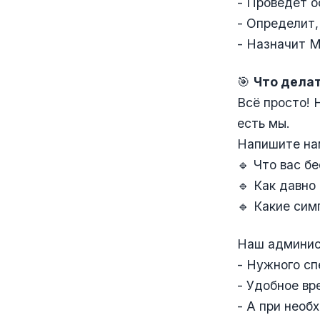
- Проведёт 
- Определит,
- Назначит М
🎯
Что делат
Всё просто! 
есть мы.
Напишите на
🔹 Что вас б
🔹 Как давно
🔹 Какие си
Наш админис
- Нужного с
- Удобное вр
- А при необ