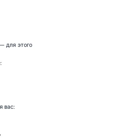
— для этого
:
 вас:
ь