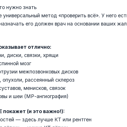
что нужно знать
 универсальный метод «проверить всё». У него ест
 назначать его должен врач на основании ваших жал
оказывает отлично:
ни, диски, связки, хрящи
 спинной мозг
отрузии межпозвонковых дисков
, опухоли, рассеянный склероз
суставов, менисков, связок
овы и шеи (МР-ангиография)
 покажет (и это важно!):
остей — здесь лучше КТ или рентген