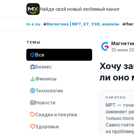
Найди свой новый любимый канал
m-x.su
Магнетика | МРТ, КТ, УЗИ, анализы
Пос
ТЕМЫ
Магнетик
25 июня 2
Все
Хочу за
Бизнес
ли оно 
Финансы
Технологии
КОРОТКО:
Новости
МРТ — точны
заменяет ре
Скидки и покупки
только посл
Самостояте
Здоровье
на проблему