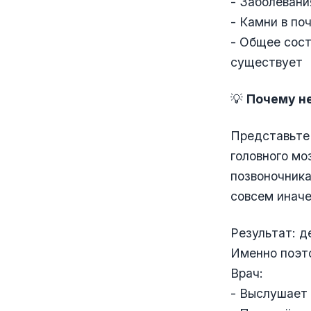
- Заболевани
- Камни в по
- Общее сост
существует
💡
Почему н
Представьте 
головного мо
позвоночника
совсем иначе
Результат: д
Именно поэто
Врач:
- Выслушает