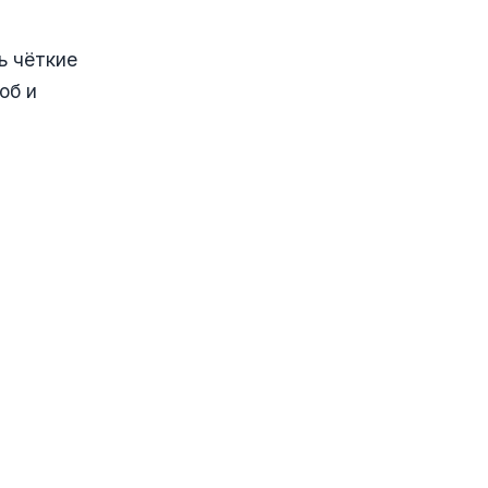
ь чёткие
об и