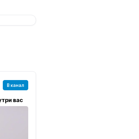
В канал
утри вас