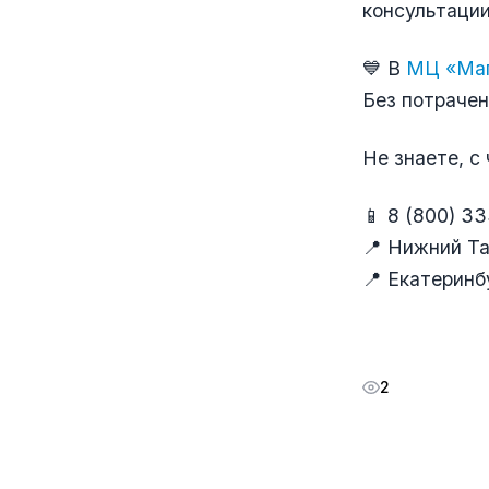
консультаци
💙 В
МЦ «Маг
Без потрачен
Не знаете, с
📱 8 (800) 3
📍 Нижний Таг
📍 Екатеринбу
2