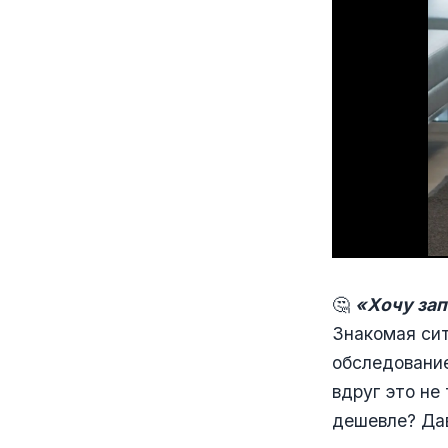
🤔
«Хочу зап
Знакомая си
обследование
вдруг это не
дешевле? Да