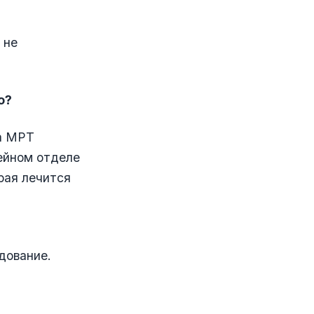
 не
о?
на МРТ
шейном отделе
рая лечится
дование.