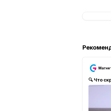
Рекомен
Магнет
🔍
Что ск