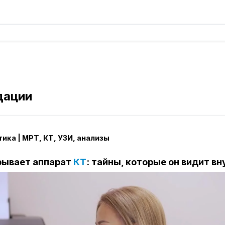
дации
ика | МРТ, КТ, УЗИ, анализы
рывает аппарат
КТ
: тайны, которые он видит вн