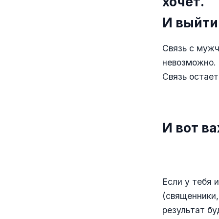
хочет.
И выйти
Связь с мужч
невозможно.
Связь остает
⠀
И вот в
⠀
Если у тебя 
(священники,
результат б