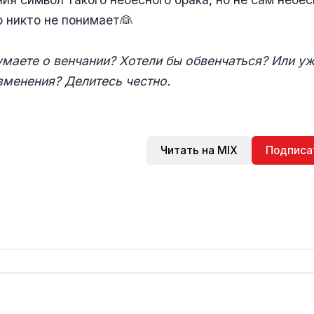
о никто не понимает👰
умаете о венчании? Хотели бы обвенчаться? Или у
зменения? Делитесь честно.
Читать на MIX
Подписа