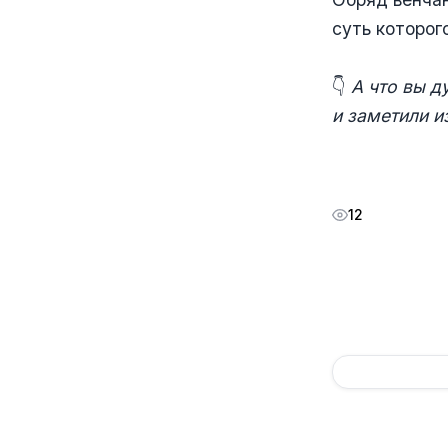
суть которог
⠀
👇
А что вы д
и заметили и
12