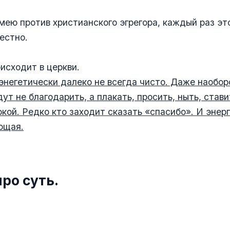
имею против христианского эгрегора, каждый раз эт
естно.
исходит в церкви.
 энегетически далеко не всегда чисто. Даже наобор
ут не благодарить, а плакать, просить, ныть, стави
окой. Редко кто заходит сказать «спасибо». И энер
ющая.
ро суть.