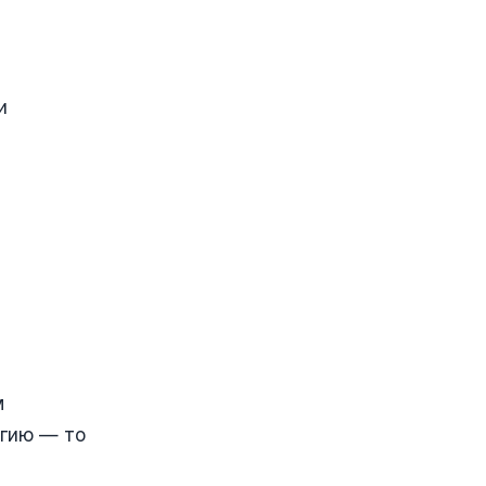
и
м
агию — то