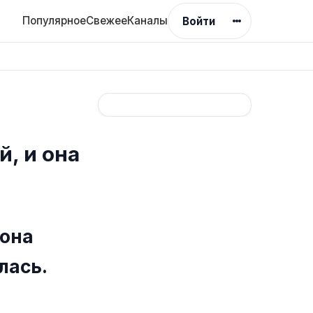
Популярное
Свежее
Каналы
Войти
й, и она
 она
лась.