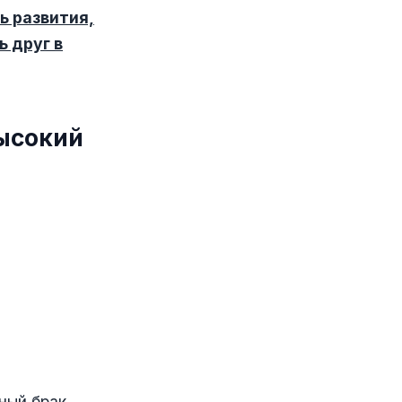
ь развития,
 друг в
высокий
ный брак,