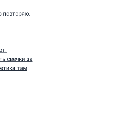
о повторяю.
от.
ть свечки за
гетика там