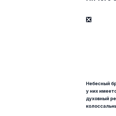
❎
⠀
Небесный бр
у них имеет
духовный ре
колоссальн
⠀