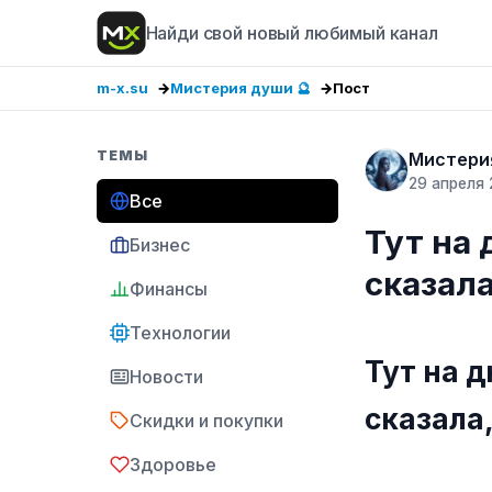
Найди свой новый любимый канал
m-x.su
Мистерия души 🔮
Пост
ТЕМЫ
Мистерия
29 апреля
Все
Тут на 
Бизнес
сказала
Финансы
Технологии
Тут на д
Новости
сказала,
Скидки и покупки
Здоровье