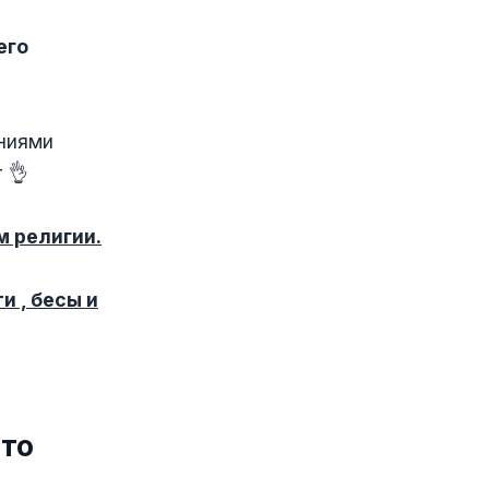
его
ениями
 👌
м религии.
и , бесы и
что