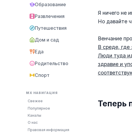
⠀
Образование
Я ничего не 
Развлечения
Но давайте ч
Путешествия
⠀
Венчание про
Дом и сад
В среде, где
Еда
Люди туда ид
Родительство
здравие и уп
соответству
Спорт
⠀
MX НАВИГАЦИЯ
Теперь п
Свежее
Популярное
Каналы
О нас
⠀
Правовая информация