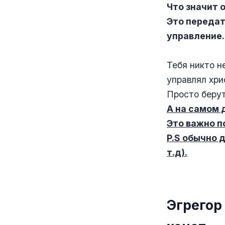
Что значит 
Это передат
управление.
⠀
Тебя никто н
управлял хри
Просто берут
А на самом 
Это важно 
P.S обычно 
т.д).
⠀
Эгрегор