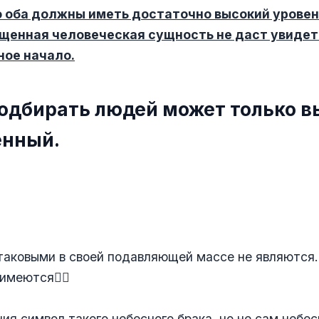
о оба должны иметь достаточно высокий уровен
щенная человеческая сущность не даст увидеть
ное начало.
подбирать людей может только 
енный.
таковыми в своей подавляющей массе не являются.
меются🤦‍♀️
ия символ такого небесного брака, но не сам небес