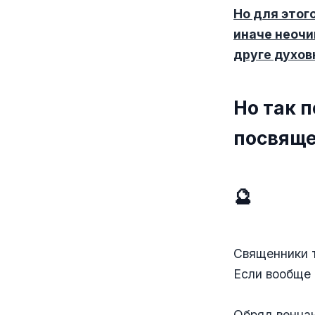
Но для этог
иначе неочи
друге духов
Но так 
посвящ
🔮
Священники 
Если вообще и
⠀
Обряд венчан