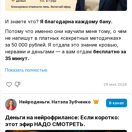
И знаете что?
Я благодарна каждому бану.
Потому что именно они научили меня тому, о чём
не напишут в платных «секретных методичках»
за 50 000 рублей. Я отдала это знание кровью,
нервами и деньгами — а вам отдам
бесплатно за
35 минут.
В этом эфире я разбираю то, что обычно
Показать полностью
оставляют за скобками 👇
🌐 почему
70% задач с нейросетями вы решаете
29 мая 2026
вообще без VPN
(и не верьте, что это
невозможно)
Нейроденьги. Натэла Зубченко
В канал
🪜
четыре уровня доступа
— и как понять, на
каком сейчас вы, чтобы не сорваться на
Деньги на нейрофрилансе
: Если коротко:
регистрации
этот эфир НАДО СМОТРЕТЬ.
🚩
пять красных флагов
, из-за которых банят