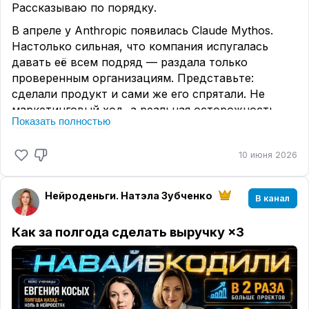
Рассказываю по порядку.
В апреле у Anthropic появилась Claude Mythos.
Настолько сильная, что компания испугалась
давать её всем подряд — раздала только
проверенным организациям. Представьте:
сделали продукт и сами же его спрятали. Не
маркетинговый ход, а реальная осторожность.
Показать полностью
И вот вчера — выдохнули и выпустили
публичную версию. Называется Claude Fable 5.
10 июня 2026
Это тот же Mythos, только с предохранителями:
вопросы про кибератаки, биологию и химию
Нейроденьги. Натэла Зубченко
В канал
модель просто не берёт в работу. Нам с вами от
этого ни жарко ни холодно — мы воронки
Как за полгода сделать выручку ×3
собираем, а не лаборатории.
Зато всё остальное — наше.
Цифры такие. Fable 5 местами на 10% с лишним
сильнее, чем Opus 4.8 — модель, которая ещё на