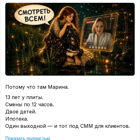
Потому что там Марина.
13 лет у плиты.
Смены по 12 часов.
Двое детей.
Ипотека.
Один выходной — и тот под СММ для клиентов.
А в понедельник она
уволилась с кухни.
Показать полностью