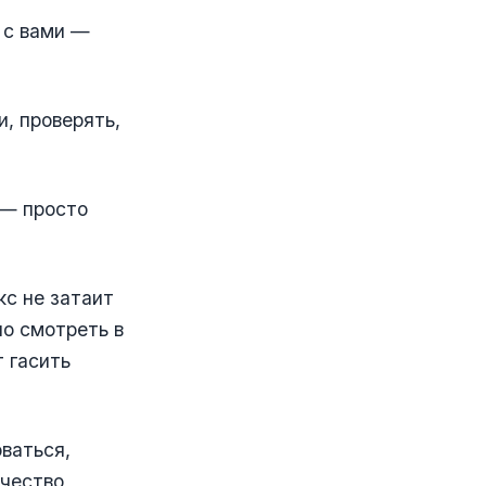
 с вами —
, проверять,
 — просто
кс не затаит
но смотреть в
т гасить
ваться,
очество