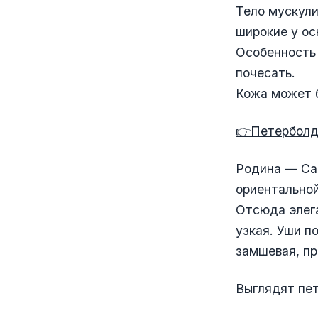
Тело мускули
широкие у ос
Особенность 
почесать.
Кожа может б
👉Петерболд 
Родина — Са
ориентальной
Отсюда элега
узкая. Уши п
замшевая, пр
Выглядят пе