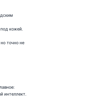
адским
 под кожей.
но точно не
лавное:
ий интеллект.