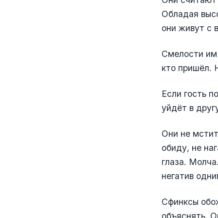
Обладая высо
они живут с в
Смелости им 
кто пришёл. 
Если гость п
уйдёт в друг
Они не мстит
обиду, не на
глаза. Молча
негатив одни
Сфинксы обож
объяснять. О