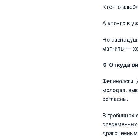
Кто-то влюбл
А кто-то в у
Но равнодушн
магниты — хо
🏺 Откуда о
Фелинологи (
молодая, выв
согласны.
В гробницах 
современных 
драгоценным