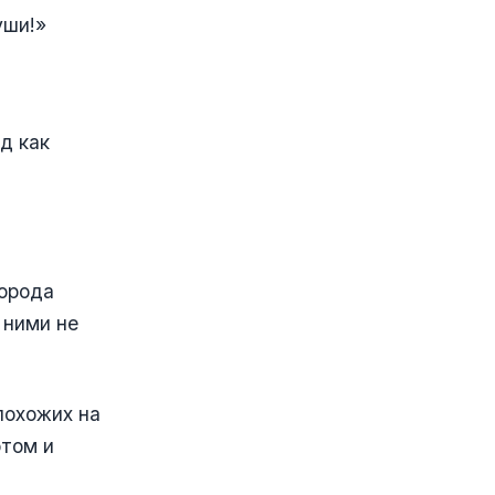
уши!»
д как
порода
 ними не
похожих на
отом и