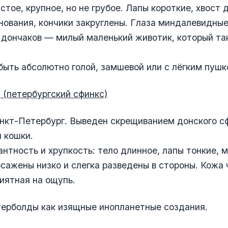
стое, крупное, но не грубое. Лапы короткие, хвост 
нования, кончики закруглены. Глаза миндалевидные
дончаков — милый маленький животик, который так
ыть абсолютно голой, замшевой или с лёгким пушк
(петербургский сфинкс)
нкт-Петербург. Выведен скрещиванием донского с
 кошки.
нтность и хрупкость: тело длинное, лапы тонкие, 
осажены низко и слегка разведены в стороны. Кожа 
иятная на ощупь.
терболды как изящные инопланетные создания.