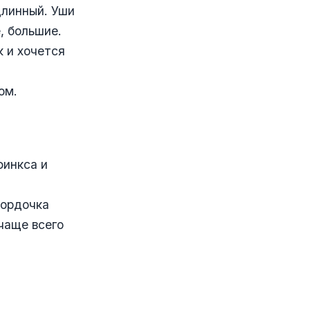
длинный. Уши
, большие.
 и хочется
ом.
финкса и
мордочка
чаще всего