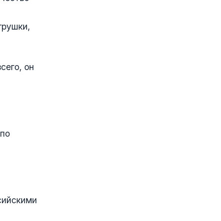
грушки,
сего, он
 по
сийскими