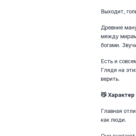
Выходит, гол
Древние ман
между мирами
богами. Звуч
Есть и совсе
Глядя на эти
верить.
😼 Характер
Главная отли
как люди.
Они считают 