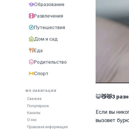
Образование
Развлечения
Путешествия
Дом и сад
Еда
Родительство
Спорт
MX НАВИГАЦИЯ
😺
😼😻3 раз
Свежее
Популярное
Если вы нико
Каналы
вызовет бурю
О нас
Правовая информация