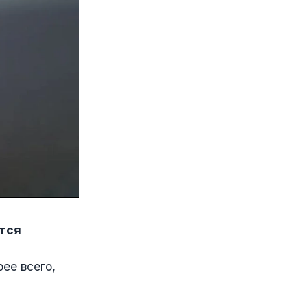
ются
ее всего,