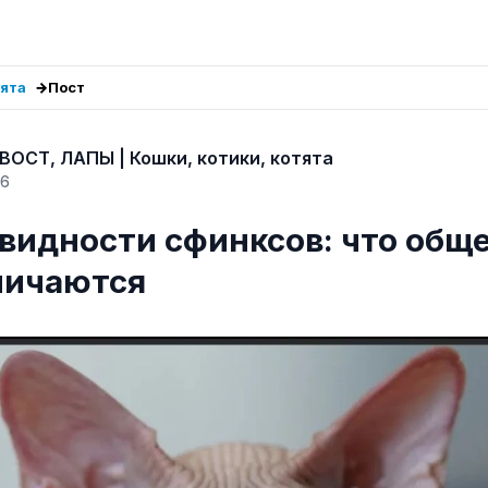
тята
Пост
ВОСТ, ЛАПЫ | Кошки, котики, котята
26
видности сфинксов: что обще
личаются