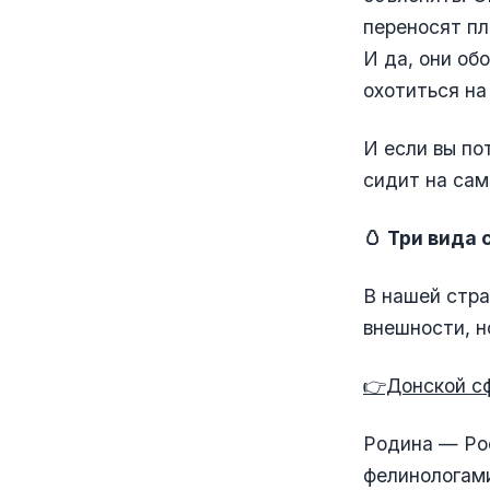
переносят пл
И да, они об
охотиться на
И если вы по
сидит на сам
🥚 Три вида 
В нашей стра
внешности, н
👉Донской с
Родина — Ро
фелинологам