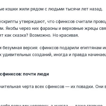
ые кошки жили рядом с людьми тысячи лет назад.
ускрипты утверждают, что сфинксов считали пров
. Якобы через них фараоны и верховные жрецы свя
ит как сказка? Возможно. Но красивая.
м безумная версия: сфинксов подарили египтянам и
х удивительных созданий, иногда и правда начинае
 сфинксов: почти люди
чительная черта всех сфинксов — их повадки. Они в
себя равными человеку, а иногда — даже главнее.