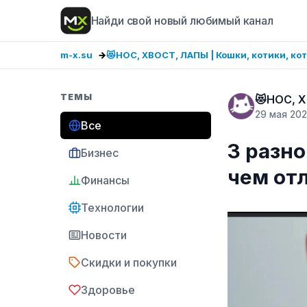
Найди свой новый любимый канал
m-x.su
😻НОС, ХВОСТ, ЛАПЫ | Кошки, котики, ко
ТЕМЫ
😻НОС, Х
29 мая 20
Все
3 разно
Бизнес
чем от
Финансы
Технологии
Новости
Скидки и покупки
Здоровье