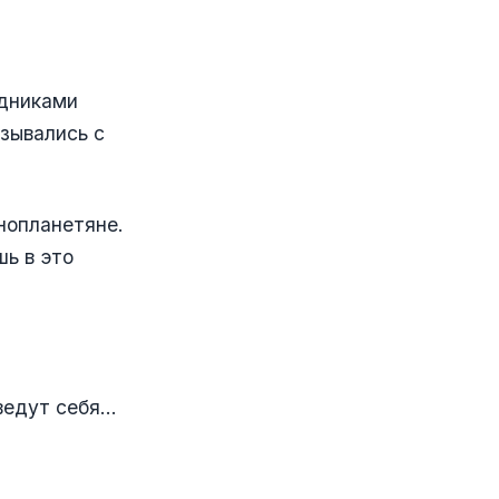
одниками
зывались с
нопланетяне.
шь в это
едут себя...