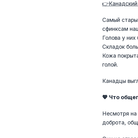
👉Канадский
Самый старый
сфинксам на
Голова у них
Складок боль
Кожа покрыта
голой.
Канадцы выг
💖 Что обще
Несмотря на 
доброта, общ