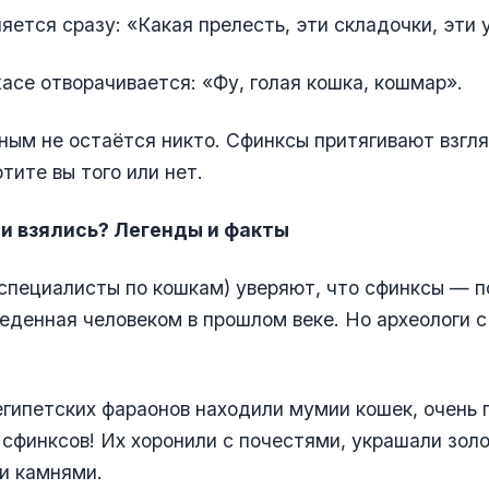
яется сразу: «Какая прелесть, эти складочки, эти 
жасе отворачивается: «Фу, голая кошка, кошмар».
ым не остаётся никто. Сфинксы притягивают взгля
тите вы того или нет.
ни взялись? Легенды и факты
специалисты по кошкам) уверяют, что сфинксы — 
еденная человеком в прошлом веке. Но археологи с
египетских фараонов находили мумии кошек, очень 
сфинксов! Их хоронили с почестями, украшали зол
и камнями.