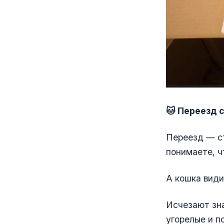
🐱 Переезд с
Переезд — ст
понимаете, ч
А кошка види
Исчезают зна
угорелые и п