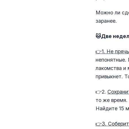
Можно ли сде
заранее.
🐱Две недел
👉1. Не прячь
непонятные. 
лакомства и 
привыкнет. Т
👉2. ⁠
Сохрани
то же время.
Найдите 15 м
👉3. Соберит