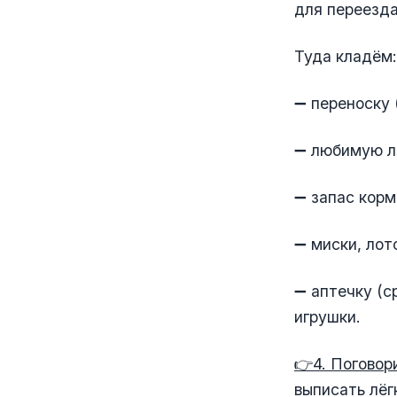
для переезда
Туда кладём:
➖ переноску 
➖ любимую л
➖ запас корм
➖ миски, лот
➖ аптечку (с
игрушки.
👉4. Поговор
выписать лёг