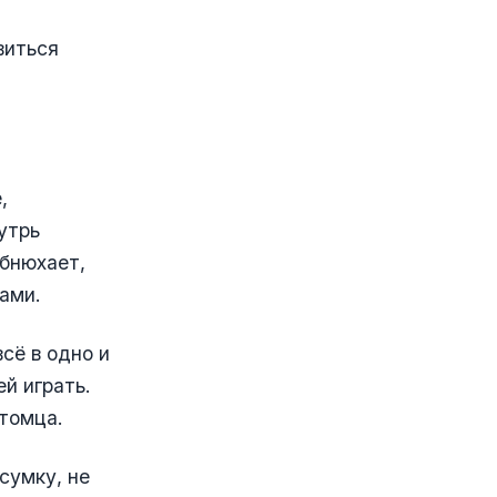
виться
,
утрь
обнюхает,
гами.
сё в одно и
ей играть.
итомца.
сумку, не