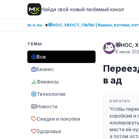
Найди свой новый любимый канал
m-x.su
😻НОС, ХВОСТ, ЛАПЫ | Кошки, котики, ко
ТЕМЫ
😻НОС, Х
8 июля 20
Все
Переезд
Бизнес
в ад
Финансы
Технологии
КОРОТКО:
Новости
Чтобы перее
коробкам и 
Скидки и покупки
изолировать
месте ей ну
Здоровье
а потом ост