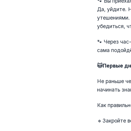
🐾 Вы приеха
Да, уйдите. 
утешениями. 
убедиться, ч
🐾 Через час
сама подойдё
🐱Первые дн
Не раньше че
начинать зна
Как правильн
🔹Закройте в