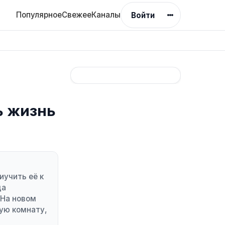
Популярное
Свежее
Каналы
Войти
ь жизнь
иучить её к
да
 На новом
ную комнату,