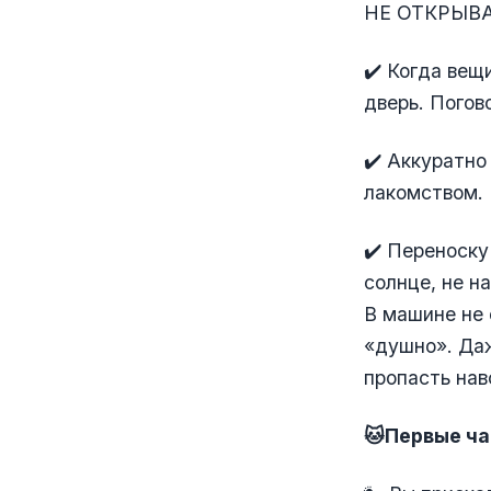
НЕ ОТКРЫВАТ
✔️ Когда вещ
дверь. Погов
✔️ Аккуратно
лакомством.
✔️ Переноску
солнце, не на
В машине не 
«душно». Даж
пропасть нав
🐱Первые ча