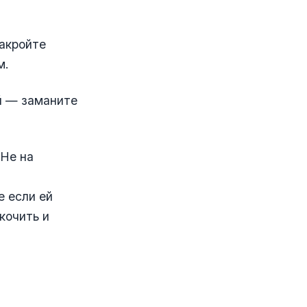
закройте
м.
ой — заманите
 Не на
е если ей
кочить и