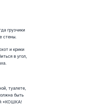
гда грузчики
е стены.
хот и крики
иться в угол,
аха.
ной, туалете,
должна быть
ой «КОШКА!