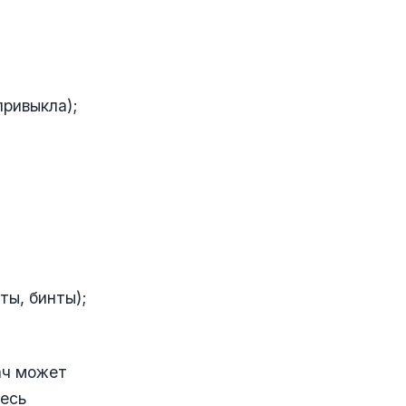
привыкла);
ты, бинты);
ач может
тесь