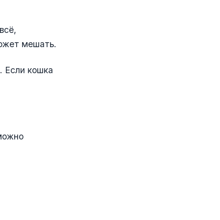
всё,
может мешать.
. Если кошка
 можно