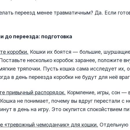
лать переезд менее травматичным? Да. Если гото
и до переезда: подготовка
те коробки.
Кошки их боятся — большие, шуршащие
Поставьте несколько коробок заранее, положите вн
мягкие тряпочки. Пусть кошка сама исследует их, 
огда в день переезда коробки не будут для неё вра
те привычный распорядок.
Кормление, игры, сон — в
 Кошка не понимает, почему вы вдруг перестали с н
инут в день на игру. Это окупится спокойствием п
е «тревожный чемоданчик» для кошки.
Отдельную 