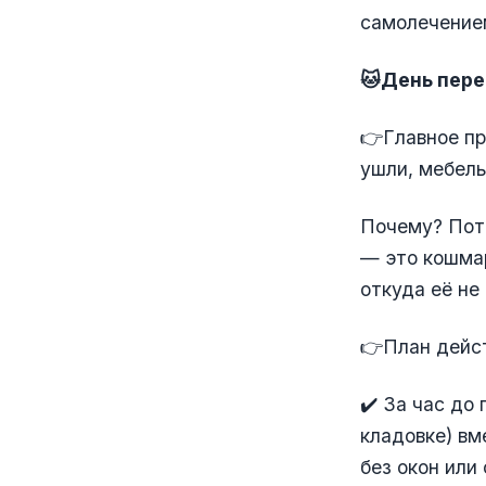
самолечение
🐱День перее
👉Главное пр
ушли, мебель
Почему? Пото
— это кошмар
откуда её не
👉План дейс
✔️ За час до
кладовке) вм
без окон или