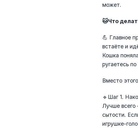
может.
🐱Что делат
💪 Главное п
встаёте и ид
Кошка поняла
ругаетесь по
Вместо этого
🔹Шаг 1. Нак
Лучше всего 
сытости. Есл
игрушке-голо