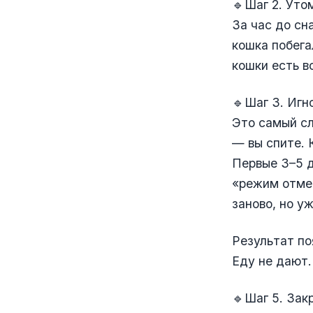
🔹Шаг 2. Уто
За час до сн
кошка побега
кошки есть в
🔹Шаг 3. Игн
Это самый сл
— вы спите. 
Первые 3–5 д
«режим отмен
заново, но у
Результат по
Еду не дают.
🔹Шаг 5. Зак