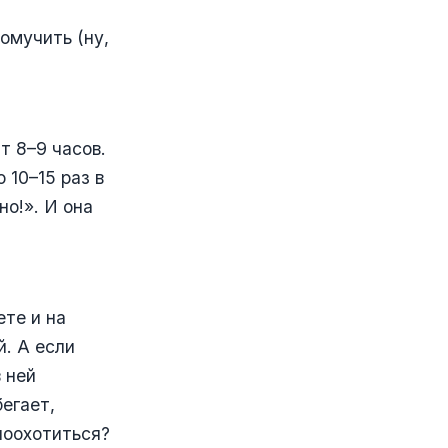
омучить (ну,
т 8–9 часов.
 10–15 раз в
но!». И она
те и на
й. А если
в ней
бегает,
 поохотиться?