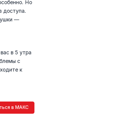
особенно. Но
з доступа.
рушки —
вас в 5 утра
облемы с
Сходите к
ться в МАКС