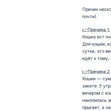
Причин неско
почти).
👉Причина 1.
Кошка ест по
Для кошки, к
сутки, это в
идёт к тому,
👉Причина 2
Кошки — суме
закате. 5 ут
вечером с ко
накопилась э
прыгает, а з