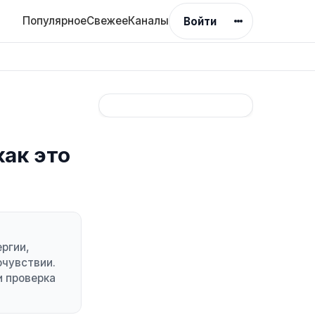
Популярное
Свежее
Каналы
Войти
как это
ергии,
очувствии.
и проверка