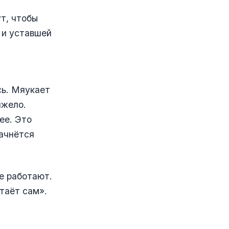
ут, чтобы
 и уставшей
сь. Мяукает
яжело.
ее. Это
начнётся
не работают.
таёт сам».