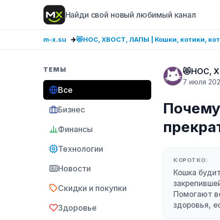
Найди свой новый любимый канал
m-x.su
😻НОС, ХВОСТ, ЛАПЫ | Кошки, котики, ко
ТЕМЫ
😻НОС, Х
7 июля 20
Все
Почему 
Бизнес
прекра
Финансы
Технологии
КОРОТКО:
Новости
Кошка будит
закрепившей
Скидки и покупки
Помогают ве
здоровья, е
Здоровье