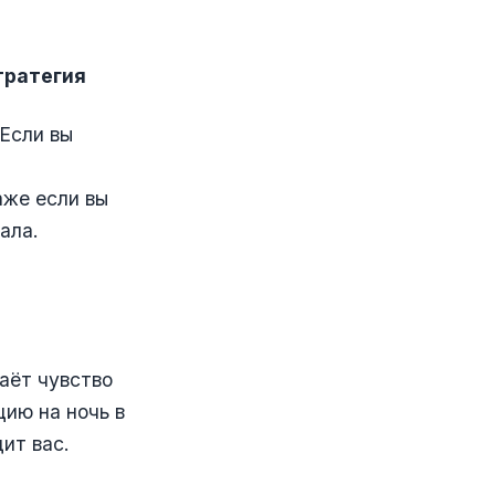
тратегия
 Если вы
аже если вы
ала.
аёт чувство
цию на ночь в
ит вас.