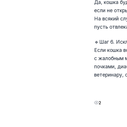
Да, кошка бу
если не откр
На всякий сл
пусть отвлек
🔹Шаг 6. Иск
Если кошка в
с жалобным м
почками, диа
ветеринару, 
2