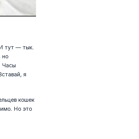
И тут — тык.
 но
. Часы
Вставай, я
ельцев кошек
вимо. Но это