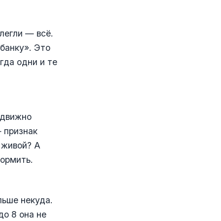
легли — всё.
банку». Это
гда одни и те
одвижно
 признак
 живой? А
кормить.
льше некуда.
до 8 она не