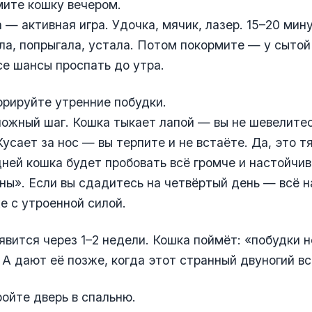
мите кошку вечером.
а — активная игра. Удочка, мячик, лазер. 15–20 мин
ла, попрыгала, устала. Потом покормите — у сытой
се шансы проспать до утра.
орируйте утренние побудки.
ожный шаг. Кошка тыкает лапой — вы не шевелите
Кусает за нос — вы терпите и не встаёте. Да, это т
ней кошка будет пробовать всё громче и настойчив
ы». Если вы сдадитесь на четвёртый день — всё 
же с утроенной силой.
явится через 1–2 недели. Кошка поймёт: «побудки 
 А дают её позже, когда этот странный двуногий вс
ройте дверь в спальню.