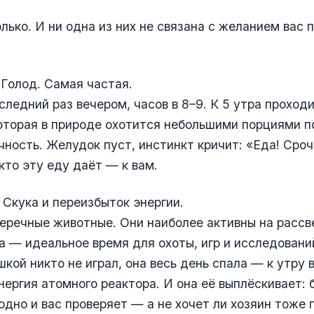
лько. И ни одна из них не связана с желанием вас п
Голод. Самая частая.
следний раз вечером, часов в 8–9. К 5 утра проходи
оторая в природе охотится небольшими порциями по
ечность. Желудок пуст, инстинкт кричит: «Еда! Сроч
 кто эту еду даёт — к вам.
. Скука и переизбыток энергии.
речные животные. Они наиболее активны на рассве
ра — идеальное время для охоты, игр и исследовани
шкой никто не играл, она весь день спала — к утру 
нергия атомного реактора. И она её выплёскивает: 
аодно и вас проверяет — а не хочет ли хозяин тоже