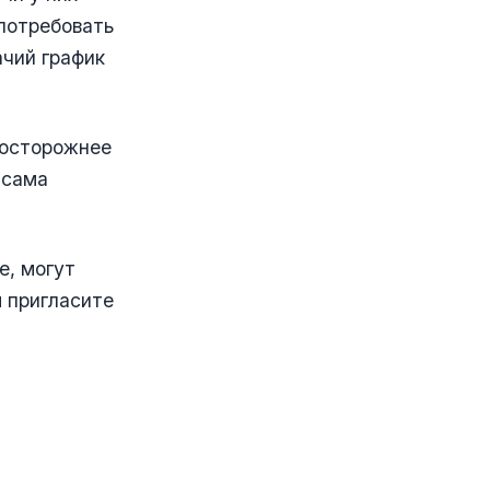
 потребовать
ачий график
 осторожнее
 сама
е, могут
ы пригласите