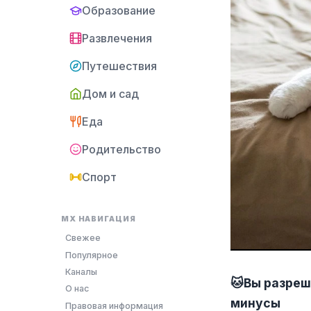
Образование
Развлечения
Путешествия
Дом и сад
Еда
Родительство
Спорт
MX НАВИГАЦИЯ
Свежее
Популярное
Каналы
🐱Вы разреш
О нас
минусы
Правовая информация