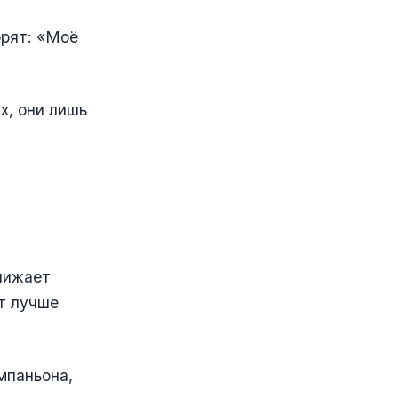
орят: «Моё
х, они лишь
нижает
ет лучше
мпаньона,