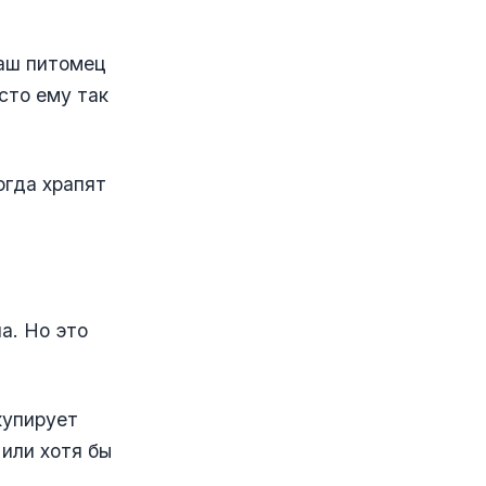
ваш питомец
сто ему так
огда храпят
а. Но это
купирует
или хотя бы