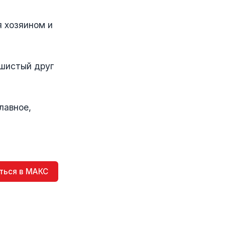
я хозяином и
ушистый друг
лавное,
ться в МАКС