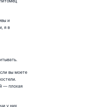
 питомец
ивы и
, я в
итывать.
если вы моете
постели.
ой — плохая
чи у них