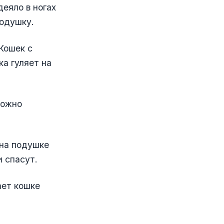
еяло в ногах
подушку.
Кошек с
а гуляет на
можно
 на подушке
 спасут.
ает кошке