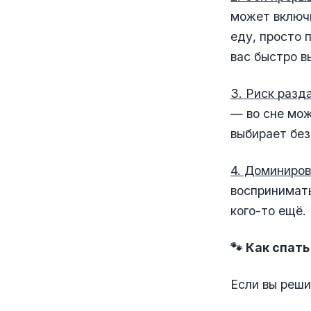
может включи
еду, просто 
вас быстро в
3. Риск разд
— во сне мож
выбирает без
4. Доминиров
воспринимать
кого-то ещё.
🐾 Как спать
Если вы реши