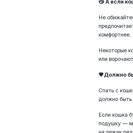
😼 А если ко
Не обижайтес
предпочитает
комфортнее.
Некоторые ко
или ворочают
🧡Должно бы
Спать с кошк
должно быть
Если кошка б
подушку — мо
на лежак ряд