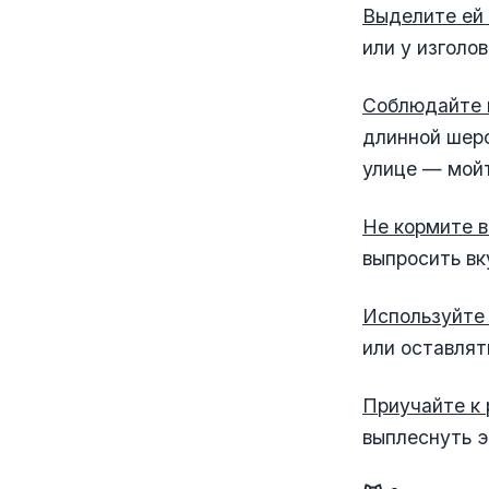
Выделите ей 
или у изголо
Соблюдайте г
длинной шерс
улице — мойт
Не кормите в
выпросить вк
Используйте
или оставлят
Приучайте к
выплеснуть э