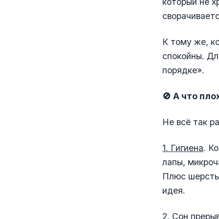
который не х
сворачиваетс
К тому же, к
спокойны. Дл
порядке».
🚫 А что пло
Не всё так р
1. Гигиена
. К
лапы, микроч
Плюс шерсть.
идея.
2. Сон преры