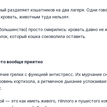
рый разделяет кошатников на два лагеря. Одни гов
кровать, животным туда нельзя».
 большинство) просто смирились: кровать давно не и
лок, который кошка соизволила оставить.
то вообще приятно
чие грелки с функцией антистресс. Их мурчание с
ровень кортизола, а ритмичное дыхание успокаива
.
ой — это как иметь живого, тёплого и пушистого ко