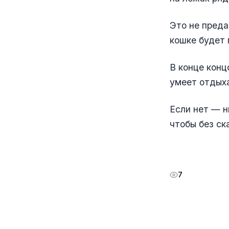
Это не преда
кошке будет 
В конце конц
умеет отдыха
Если нет — н
чтобы без ск
7