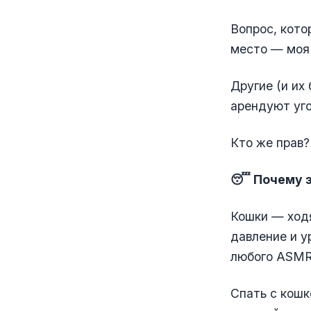
Вопрос, кото
место — моя 
Другие (и их
арендуют уго
Кто же прав?
😴 Почему э
Кошки — ходя
давление и у
любого ASMR
Спать с кошк