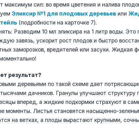
т максимум сил: во время цветения и налива плодо
зуем
Эликсир №1 для плодовых деревьев
или
Жи
ктейль
(подробности на карточке 7).
нять: Разводим 10 мл эликсира на 1 литр воды. Это
ждую завязь, ускорит рост плодов и быстро восста
тных заморозков, вредителей или засухи. Жидкая 
 моментально!
ет результат?
овыми деревьями по такой схеме дает потрясающи
тысячами дачников. Гранулы улучшают структуру 
есяцы вперед, а жидкие подкормки страхуют в сам
ые моменты. Листья становятся насыщенно-зеленым
тся на ветках, а плоды вырастают крупными, сочн