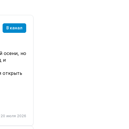
В канал
й осени, но
д и
и открыть
и
20 июля 2026