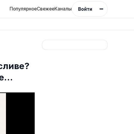
Популярное
Свежее
Каналы
Войти
сливе?
ые…