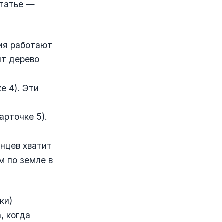
статье —
ния работают
ят дерево
е 4). Эти
арточке 5).
енцев хватит
м по земле в
ки)
, когда