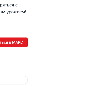
ряться с
тым урожаем!
ться в МАКС