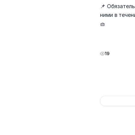
📌 Обязатель
ними в течен
🧺
19