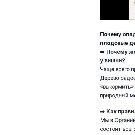
Почему опад
плодовые де
➡️
Почему же
у вишни?
Чаще всего п
Дерево радос
«выкормить» 
природный ме
➡️
Как прави
Мы в Органик
состоит всег