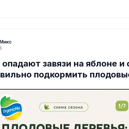
 Микс
6
опадают завязи на яблоне и 
авильно подкормить плодов