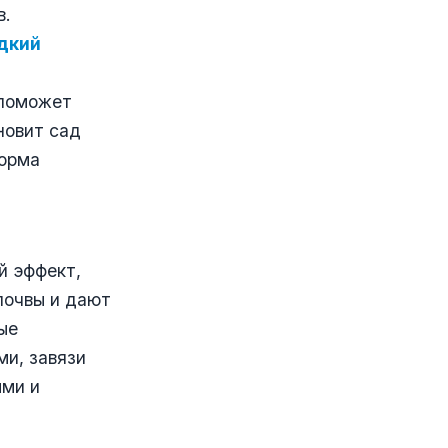
в.
дкий
 поможет
новит сад
форма
й эффект,
почвы и дают
ые
и, завязи
ыми и