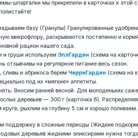
емы-шпаргалки мы прикрепили в карточках к этой 
полистайте!
кладываем базу (Гранулы) Гранулированные удобре
ную микрофлору, раскрываются постепенно и корм
сновной рацион нашего сада.
и и груши используем
ЭплГарден
(схема на карточк
нь отзывчивы на регулярное питание весь сезон.
, сливы и абрикоса берем
ЧерриГарден
(схема на к
ециально под их «мягкие» аппетиты.
нять: Вносим ранней весной. Для молоденьких саж
зрослых деревьев — 300 г (карточка 6). Распределяе
 круге, рыхлим на глубину 5 см и хорошо поливаем.
ем поддержку в сложные периоды (Жидкие подкорм
одовых деревьев жидкими эликсирами нужна тогда