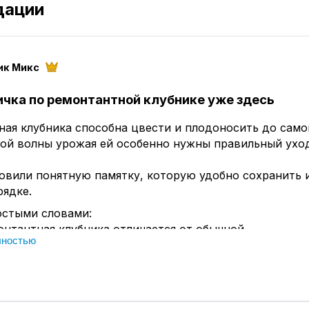
дации
ик Микс
ичка по ремонтантной клубнике уже здесь
ая клубника способна цвести и плодоносить до само
вой волны урожая ей особенно нужны правильный ухо
овили понятную памятку, которую удобно сохранить 
рядке.
остыми словами:
онтантная клубника отличается от обычной
лностью
и скашивать листья после первой волны урожая
вильно поливать, обрезать усы и ухаживать за кустам
кармливать во время цветения и налива ягод
етить вредителей и правильно применить «Биоружьё»