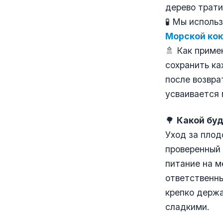
дерево трати
🧪 Мы исполь
Морской ко
🚿 Как приме
сохранить ка
после возвра
усваивается
🌳
Какой буд
Уход за плод
проверенный 
питание на м
ответственн
крепко держа
сладкими.