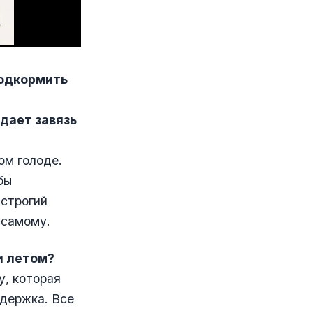
подкормить
дает завязь
ом голоде.
бы
 строгий
 самому.
и летом?
у, которая
ддержка. Все