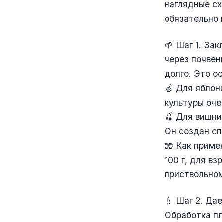
наглядные сх
обязательно 
🌱 Шаг 1. За
через почвен
долго. Это о
🍏 Для яблон
культуры оче
🍒 Для вишни
Он создан сп
🧤 Как приме
100 г, для в
приствольном
💧 Шаг 2. Да
Обработка пл