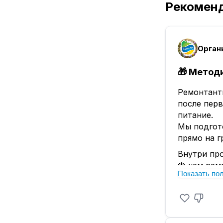
Рекомен
Орган
🎁 Метод
Ремонтантн
после пер
питание.
Мы подгот
прямо на г
Внутри пр
🍓 чем рем
Показать по
🍓 нужно л
🍓 как пра
🍓 чем под
🍓 как зам