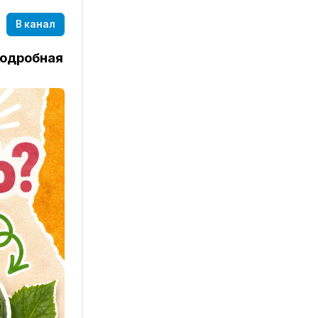
онятные
ебуется
В канал
подробная