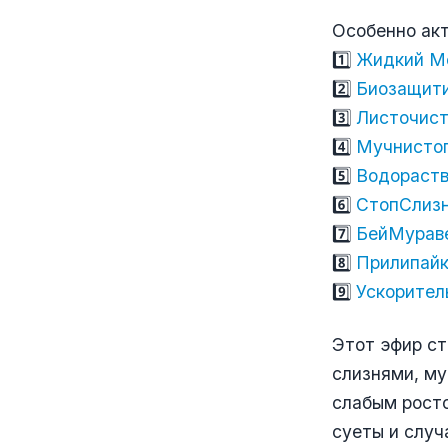
Особенно акт
1️⃣
Жидкий Мо
2️⃣
Биозащит
3️⃣
Листочис
4️⃣
Мучнисто
5️⃣
Водораств
6️⃣
СтопСлиз
7️⃣
БейМурав
8️⃣
Прилипай
9️⃣
Ускорител
Этот эфир ст
слизнями, му
слабым росто
суеты и случ