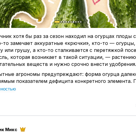
ник хотя бы раз за сезон находил на огурцах плоды 
-то замечает аккуратные «крючки», кто-то — огурцы
у или грушу, а кто-то сталкивается с перетяжкой пос
ль, которая возникает в такой ситуации, — растению
тательных веществ и нужно срочно внести удобрения
ытные агрономы предупреждают: форма огурца далеко
прямым показателем дефицита конкретного элемента. 
закормить грядку подкормками без предварительной д
лностью
ко навредить почве и самому кусту.
к бывает?
ование плода влияет целый комплекс внешних фактор
ское препятствие.
ет просто упереться в стебель, лист или элемент подв
ик Микс
т согнутой.