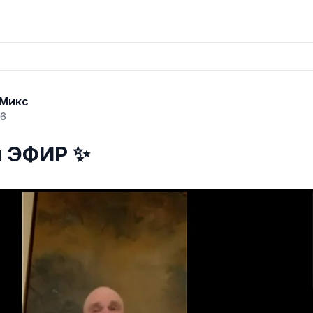
 Микс
26
 ЭФИР ✨