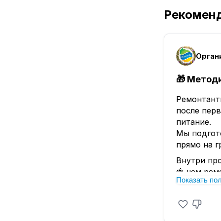
Рекомен
Орган
🎁 Метод
Ремонтантн
после пер
питание.
Мы подгот
прямо на г
Внутри пр
🍓 чем рем
Показать по
🍓 нужно л
🍓 как пра
🍓 чем под
🍓 как зам