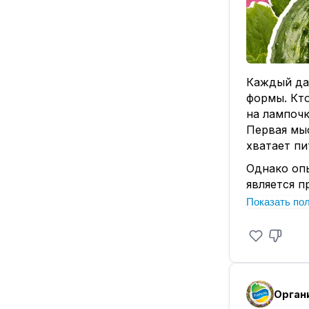
Каждый дач
формы. Кто
на лампочк
Первая мыс
хватает пи
Однако оп
является 
сразу же 
Показать по
может толь
Почему та
На формир
1️⃣ Физиче
Завязь мож
Орган
чего расте