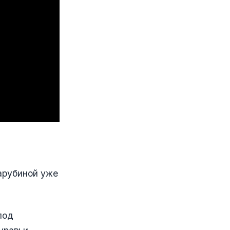
арубиной уже
под