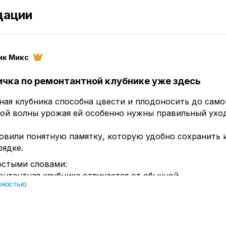
дации
ик Микс
ичка по ремонтантной клубнике уже здесь
ая клубника способна цвести и плодоносить до само
вой волны урожая ей особенно нужны правильный ухо
овили понятную памятку, которую удобно сохранить 
рядке.
остыми словами:
онтантная клубника отличается от обычной
лностью
и скашивать листья после первой волны урожая
вильно поливать, обрезать усы и ухаживать за кустам
кармливать во время цветения и налива ягод
етить вредителей и правильно применить «Биоружьё»