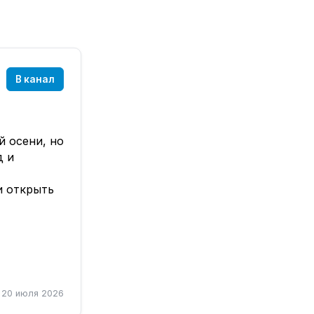
В канал
й осени, но
д и
и открыть
и
20 июля 2026