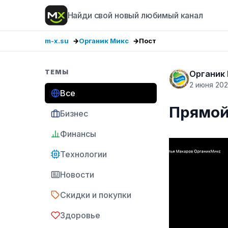
Найди свой новый любимый канал
m-x.su
Органик Микс
Пост
ТЕМЫ
Органик
2 июня 20
Все
Прямой
Бизнес
Финансы
Технологии
Новости
Скидки и покупки
Здоровье