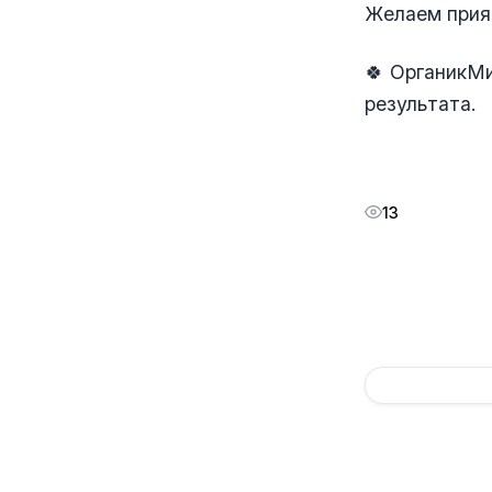
Желаем прият
🍀 ОрганикМи
результата.
13