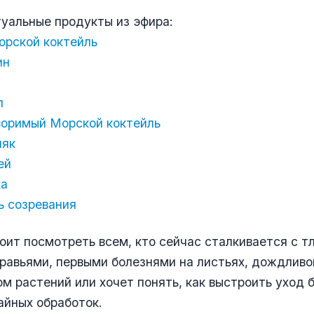
уальные продукты из эфира:
рской коктейль
ин
т
п
оримый Морской коктейль
няк
ей
ка
ь созревания
оит посмотреть всем, кто сейчас сталкивается с тл
равьями, первыми болезнями на листьях, дождливо
м растений или хочет понять, как выстроить уход 
айных обработок.