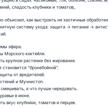
уацию в садах: насекомые, тля, болезни, слизни, м
ений, сладость клубники и томатов,.
о объяснил, как выстроить не хаотичные обработки
онятную систему ухода: защита → питание → анти
ай.
емы эфира:
ы Морского коктейля.
ть крупное растение без жирования.
 становится “бронебойной”.
ащиты от вредителей.
стений и Мучнистоп.
смешивать, а что лучше чередовать.
уравьи в июне.
ть вкус клубники, томатов и перцев.