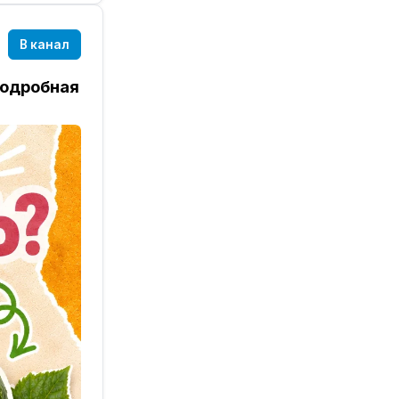
онятные
ебуется
В канал
подробная