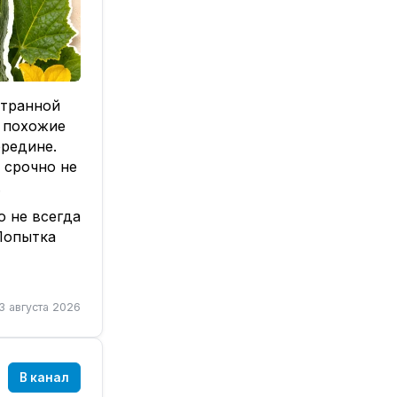
странной
, похожие
ередине.
 срочно не
.
 не всегда
Попытка
иагностики
3 августа 2026
ов:
язки, из-за
В канал