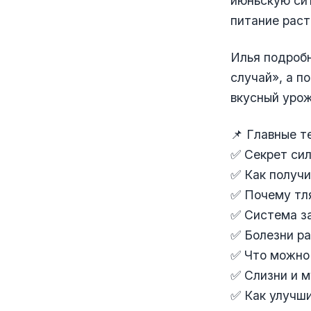
июньскую сит
питание раст
Илья подробн
случай», а п
вкусный урож
📌 Главные т
✅ Секрет сил
✅ Как получи
✅ Почему тля
✅ Система з
✅ Болезни ра
✅ Что можно 
✅ Слизни и м
✅ Как улучши