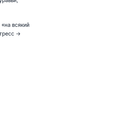
уравьи,
 «на всякий
стресс →