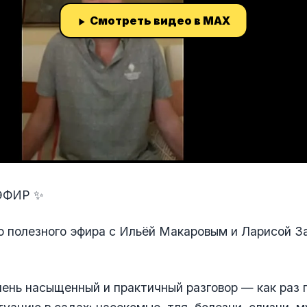
Смотреть видео в MAX
ЭФИР ✨
о полезного эфира с Ильёй Макаровым и Ларисой З
ень насыщенный и практичный разговор — как раз 