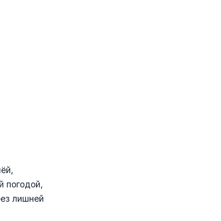
ёй,
й погодой,
без лишней