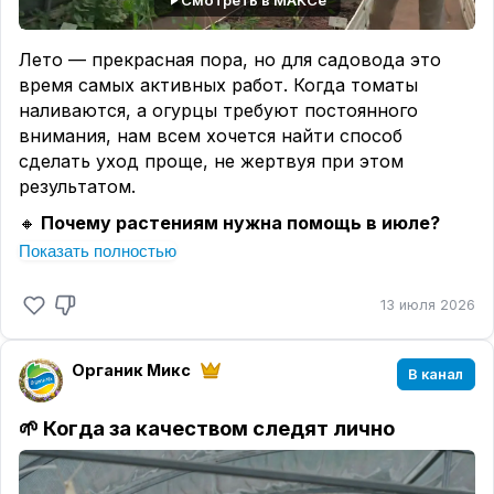
Лето — прекрасная пора, но для садовода это
время самых активных работ. Когда томаты
наливаются, а огурцы требуют постоянного
внимания, нам всем хочется найти способ
сделать уход проще, не жертвуя при этом
результатом.
🔸
Почему растениям нужна помощь в июле?
В середине сезона почва истощается, и
Показать полностью
растениям не хватает сил для формирования
крупных плодов. Часто мы видим, что листья
13 июля 2026
желтеют, а цветение становится менее
обильным. Причин может быть несколько:
Органик Микс
нехватка питания, недостаточный полив или
В канал
нарушение режима ухода.
🌱 Когда за качеством следят лично
🔸
Что проверить в первую очередь?
Прежде чем браться за удобрения, оцените
состояние растений. Если есть вредители или