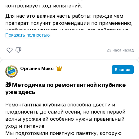
контролирует ход испытаний.
https://www.wildberries.ru/catalog/398920710/det
ail.aspx
Для нас это важная часть работы: прежде чем
препарат получит рекомендации по применению,
А как вы подкармливаете свой сад в разгар лета?
необходимо увидеть и оценить его действие на
Показать полностью
растениях в контролируемых условиях.
На испытательной площадке специалисты
23 часа назад
проверяют разные схемы и дозировки,
наблюдают за реакцией культур, оценивают
влияние препаратов на рост и развитие
Органик Микс
В канал
растений, в том числе возможную
фитотоксичность.
🎁 Методичка по ремонтантной клубнике
уже здесь
Здесь каждый опыт имеет конкретную задачу, а
результаты внимательно фиксируются и
Ремонтантная клубника способна цвести и
анализируются.
плодоносить до самой осени, но после первой
Илья Константинович лично держит руку на
волны урожая ей особенно нужны правильный
пульсе: осматривает растения, обсуждает
уход и питание.
результаты со специалистами и следит за тем,
Мы подготовили понятную памятку, которую
как проходят испытания.