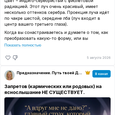
Цвет – индиго-серебристый с фиолетовой
радиацией. Этот луч очень красивый, имеет
несколько оттенков серебра. Проекция луча идёт
по чакре шестой, середине лба (луч входит в
центр вашего третьего глаза).
Когда вы сонастраиваетесь и думаете о том, как
преобразовать какую-то форму, или вы
находитесь в дисбалансе и вам нужно
Показать полностью
равновесие, вас что-то беспокоит и вы хотите
войти в гармонию —
здесь, конечно, призываете
5 августа 2026
Архангела Ариила и Архею Изиду в первую
очередь.
Предназначение. Путь твоей Души | Оксана Иванова |
В канал
Это даст вам возможность усиления каузального
тела в вашей энергетической сущности, а также
Запретов (кармических или родовых) на
состояние поточности, когда вы выполняете
яснослышание НЕ СУЩЕСТВУЕТ.
какие-то материальные дела. Вообще, что такое
преображение формы?
Очень легко понять, если у вас есть мысль,
например, приготовить салат. Вот у вас возникла