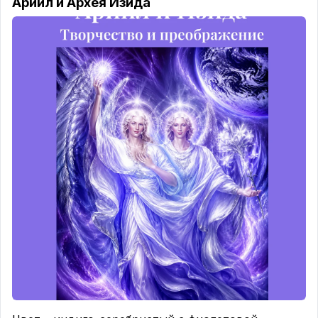
Ариил и Архея Изида