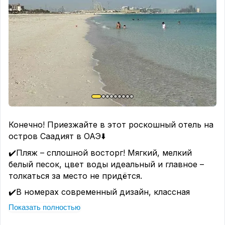
Конечно! Приезжайте в этот роскошный отель на
остров Саадият в ОАЭ⬇️
✔️Пляж – сплошной восторг! Мягкий, мелкий
белый песок, цвет воды идеальный и главное –
толкаться за место не придётся.
✔️В номерах современный дизайн, классная
подсветка, система «умный дом», дорогое
Показать полностью
постельное белье и капсульная кофемашина.