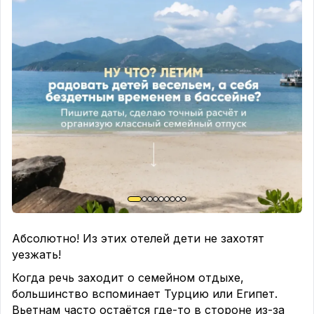
💸 От *121 971 ₽* на 2-х человек
Отели 4*, Al от *160 304 ₽* за 2-х человек
⛱
⛱ Отели 5*, Al от *205 159 ₽* за 2-х человек
🫶 Сервисный сбор авиакомпании включен в
стоимость туров.
📲 Цена может меняться. Актуальные цены и
условия покупки уточняйте 📲📝
Абсолютно! Из этих отелей дети не захотят
уезжать!
Когда речь заходит о семейном отдыхе,
большинство вспоминает Турцию или Египет.
Вьетнам часто остаётся где-то в стороне из-за