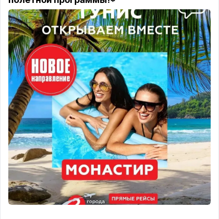
(Хургада, залив Макади Бей)
Обновленная легенда
сети Accor. Огромная зеленая территория,
концепция питания Premium Ultra All Inclusive и
собственный песчаный пляж протяженностью
более 500 метров. Здесь не нужно никуда ехать
— всё лучшее собрано внутри одного резорта. 📍
Фишка:
Инфраструктура работает так, что гости
почти не покидают территорию. Свой дайвинг-
центр прямо на пирсе, несколько аля-карт
ресторанов и активная анимация. ✨
Srnty Sahl
Hasheesh 5* от 191000 на 2х из Минвод
(Сахл-Хашиш, VIP-зона курорта)
Бывший Serenity
Sky Arc получил новое дыхание под брендом
Srnty. Сахл-Хашиш — это самая престижная часть
побережья Хургады, где запрещено
строительство зданий выше верхушек пальм. Вас
ждут панорамные бассейны-инфинити,
сливающиеся с горизонтом Красного моря, и
архитектура уровня лакшери. 📍
Фишка:
Собственный променад длиной 12 км вдоль моря,