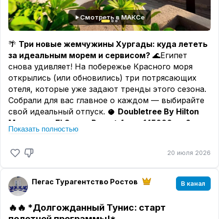
Смотреть в МАКСе
🌴
Три новые жемчужины Хургады: куда лететь
за идеальным морем и сервисом?
🌊Египет
снова удивляет! На побережье Красного моря
открылись (или обновились) три потрясающих
отеля, которые уже задают тренды этого сезона.
Собрали для вас главное о каждом — выбирайте
свой идеальный отпуск. 🥥
Doubletree By Hilton
Mangroovy El Gouna Resort 4* от 145000 на 2х из
Показать полностью
Минвод
(Эль-Гуна, эко-район Мангруви)
Тот самый случай,
20 июля 2026
когда имя бренда говорит само за себя. Отель
расположен в самом сердце Эль-Гуны —
«египетской Венеции» с ее каналами и яхтами.
Пегас Турагентство Ростов
В канал
Это выбор тех, кто ищет эстетику, тишину и
безупречный сервис. ☀️
Sentido Naga Bay 5* от
🔥🔥 *Долгожданный Тунис: старт
168000 на 2х из Минвод
полетной программы!*