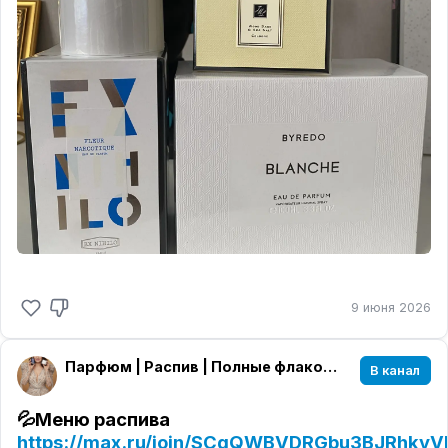
9 июня 2026
Парфюм | Распив | Полные флаконы
В канал
💦Меню распива
https://max.ru/join/SCgQWBVDRGbu3BJRhky