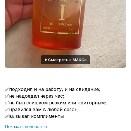
Смотреть в МАКСе
✅подходил и на работу, и на свидание;
✅не надоедал через час;
✅не был слишком резким или приторным;
✅нравился вам в любой сезон;
✅вызывал комплименты
HENRY PERFUMERIE LAB I — тот самый аромат!
✨
Показать полностью