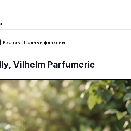
ст
 Распив | Полные флаконы
6
lly, Vilhelm Parfumerie