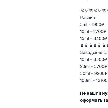
🫧🫧🫧🫧🫧🫧
Распив:
5ml - 1900₽
10ml - 2700₽
15ml - 3400₽
🧴🧴🧴🧴🧴🧴
Заводские ф
10ml - 3500₽
20ml - 5700₽
50ml - 9200₽
100ml - 1310
Не нашли ну
оформить за