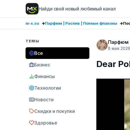
Найди свой новый любимый канал
m-x.su
Парфюм | Распив | Полные флаконы
По
ТЕМЫ
Парфюм |
8 мая 202
Все
Dear Po
Бизнес
Финансы
Технологии
Новости
Скидки и покупки
Здоровье