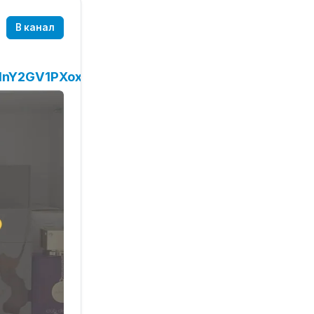
В канал
InY2GV1PXoxveY