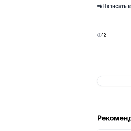
📲Написать 
12
Рекомен