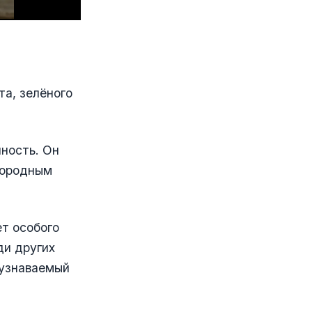
та, зелёного
ность. Он
агородным
ет особого
ди других
 узнаваемый