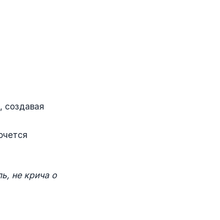
, создавая
хочется
ь, не крича о