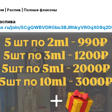
м | Распив | Полные флаконы
аспива
max.ru/join/SCgQWBVDRGbu3BJRhkyVR0qX08q2D