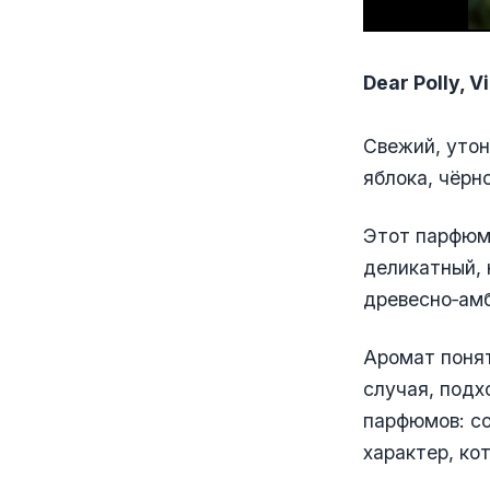
Dear Polly, V
Свежий, утон
яблока, чёрн
Этот парфюм 
деликатный, 
древесно‑ам
Аромат понят
случая, подх
парфюмов: со
характер, ко