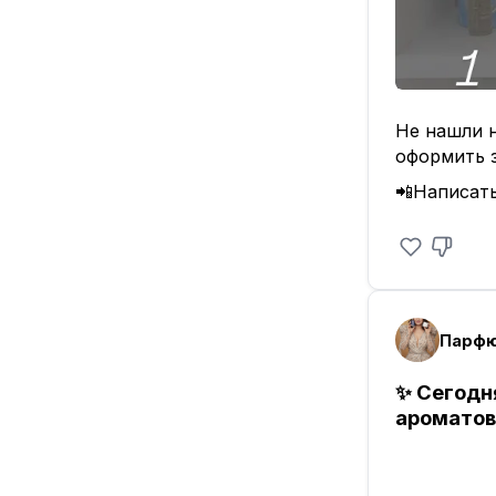
Не нашли н
оформить 
📲Написат
Парфю
✨ Сегодн
ароматов