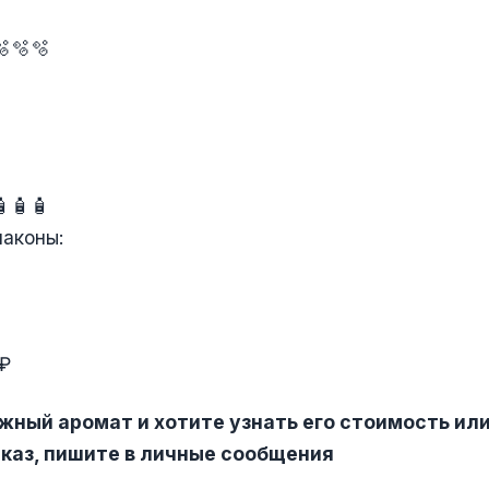
🫧🫧🫧
🧴🧴🧴
лаконы:
0₽
жный аромат и хотите узнать его стоимость ил
каз, пишите в личные сообщения