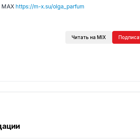
в МАХ
https://m-x.su/olga_parfum
Читать на MIX
Подписа
дации