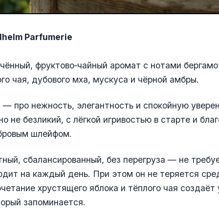
ilhelm Parfumerie
чённый, фруктово‑чайный аромат с нотами бергамо
ого чая, дубового мха, мускуса и чёрной амбры.
— про нежность, элегантность и спокойную уверен
но не безликий, с лёгкой игривостью в старте и бл
бровым шлейфом.
ный, сбалансированный, без перегруза — не требу
одит на каждый день. При этом он не теряется сре
четание хрустящего яблока и тёплого чая создаёт
торый запоминается.