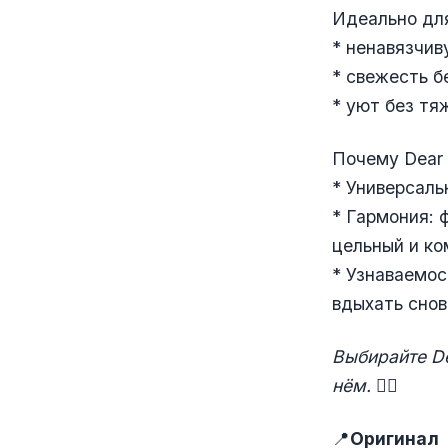
Идеально для
* ненавязчив
* свежесть б
* уют без тя
Почему Dear 
* Универсальн
* Гармония: 
цельный и ко
* Узнаваемос
вдыхать снов
Выбирайте De
нём.
👌🏼
📍
Оригинал