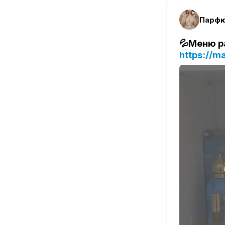
Парфю
💦Меню р
https://